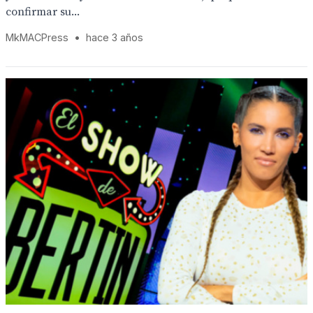
confirmar su...
MkMACPress
•
hace 3 años