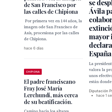
se desp
de San Francisco por
Ávila p
las calles de Chipiona
colabor
Por primera vez en 144 años, la
extinci
imagen ode San Francisco de
Asís, procesiona por las calles
mayor 
de Chipiona.
declar
hace 6 días
España
La president
valora la pr
CHIPIONA
unos efectiv
El padre franciscano
están donde 
Fray José María
Diputación P
Lerchundi, más cerca
•
hace 1 s
de su beatificación.
Camino hacia los altares.