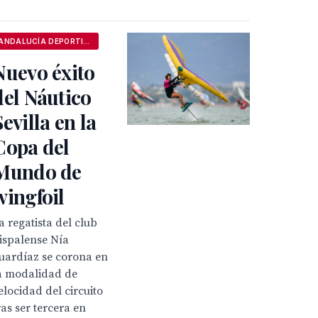
ANDALUCÍA DEPORTIVA
Nuevo éxito
del Náutico
Sevilla en la
Copa del
Mundo de
wingfoil
a regatista del club
ispalense Nía
uardíaz se corona en
a modalidad de
elocidad del circuito
ras ser tercera en