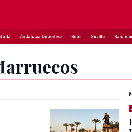
rtada
Andalucía Deportiva
Betis
Sevilla
Balonce
 Marruecos
M