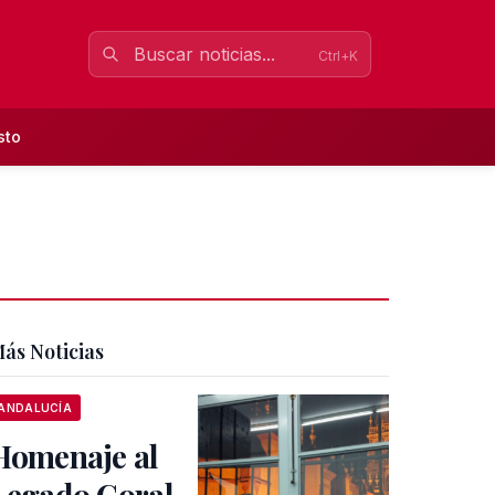
Ctrl+K
sto
ás Noticias
ANDALUCÍA
Homenaje al
Legado Coral