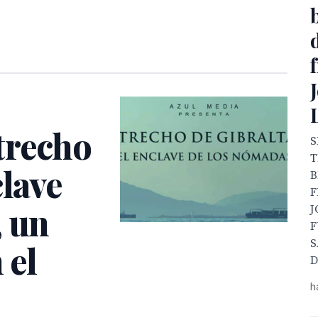
trecho
S
T
clave
B
F
, un
J
F
S
 el
D
h