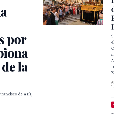
la
s por
S
e
ipiona
C
i
A
 de la
I
Z
A
1
rancisco de Asís,