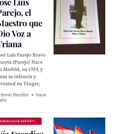
José Luis
Parejo, el
Maestro que
Dio Voz a
Triana
osé Luis Parejo-Bravo
uerta (Parejo) Nace
n Madrid, en 1924, y
asa su infancia y
uventud en Tánger,
ntonio Rendón
•
hace
 año
ANDALUCÍA DEPORTIVA