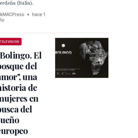
erdeña (Italia).
kMACPress
•
hace 1
ño
TELEVISION
"Bolingo. El
bosque del
amor", una
historia de
mujeres en
busca del
sueño
europeo