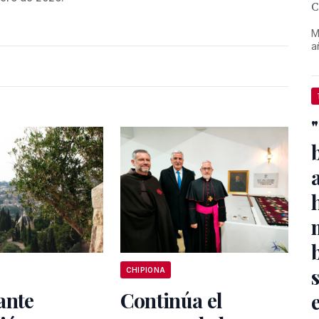
C
M
a
CHIPIONA
ante
Continúa el