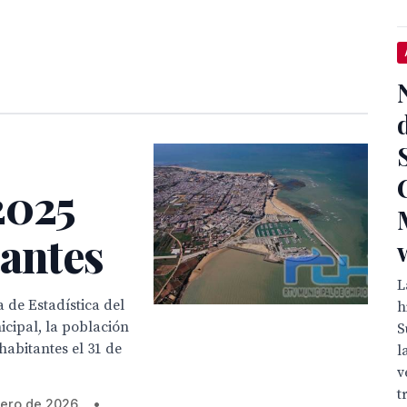
2025
tantes
L
 de Estadística del
h
cipal, la población
S
habitantes el 31 de
l
v
t
rero de 2026.
•