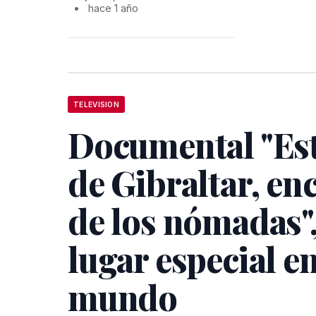
•
hace 1 año
TELEVISION
Documental "Es
de Gibraltar, en
de los nómadas"
lugar especial en
mundo