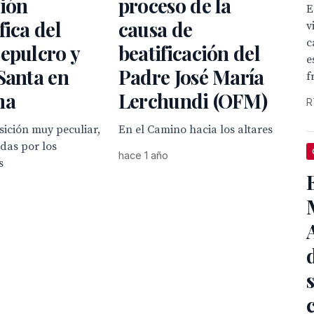
ción
proceso de la
E
fica del
causa de
v
c
epulcro y
beatificación del
e
Santa en
Padre José María
f
na
Lerchundi (OFM)
R
ición muy peculiar,
En el Camino hacia los altares
das por los
hace 1 año
s