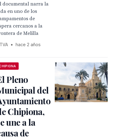
l documental narra la
ida en uno de los
ampamentos de
spera cercanos a la
rontera de Melilla
TVA
•
hace 2 años
CHIPIONA
El Pleno
Municipal del
Ayuntamiento
de Chipiona,
se une a la
causa de