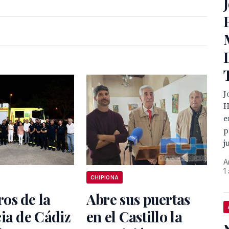
J
H
e
p
j
A
1
CHIPIONA
os de la
Abre sus puertas
ia de Cádiz
en el Castillo la