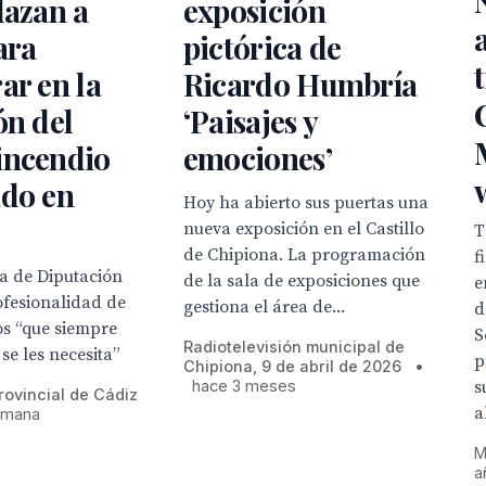
lazan a
exposición
ara
pictórica de
ar en la
Ricardo Humbría
ón del
‘Paisajes y
incendio
emociones’
ado en
Hoy ha abierto sus puertas una
nueva exposición en el Castillo
T
de Chipiona. La programación
f
a de Diputación
de la sala de exposiciones que
e
ofesionalidad de
gestiona el área de...
d
os “que siempre
S
Radiotelevisión municipal de
se les necesita”
p
Chipiona, 9 de abril de 2026
•
s
hace 3 meses
rovincial de Cádiz
a
emana
M
a