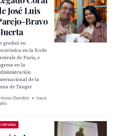
de José Luis
Parejo-Bravo
Huerta
e graduó en
lectrónica en la Ecole
entrale de París, e
ngresa en la
dministración
nternacional de la
ona de Tánger
ntonio Rendón
•
hace
 año
CHIPIONA