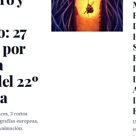
: 27
 por
a
del 22º
la
ces, 3 cortos
ografías europeas,
U
Animación.
e