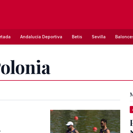
rtada
Andalucía Deportiva
Betis
Sevilla
Balonce
Polonia
M
e