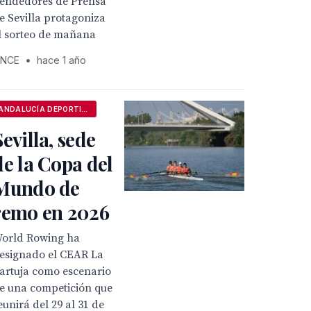
endedores de Prensa
e Sevilla protagoniza
l sorteo de mañana
NCE
•
hace 1 año
ANDALUCÍA DEPORTIVA
Sevilla, sede
de la Copa del
Mundo de
remo en 2026
orld Rowing ha
esignado el CEAR La
artuja como escenario
e una competición que
eunirá del 29 al 31 de