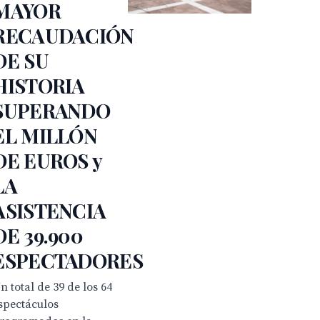
MAYOR
RECAUDACIÓN
DE SU
HISTORIA
SUPERANDO
EL MILLÓN
DE EUROS y
LA
ASISTENCIA
DE 39.900
ESPECTADORES
n total de 39 de los 64
spectáculos