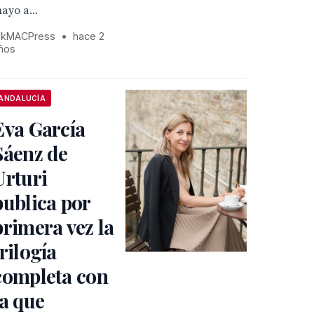
ayo a...
kMACPress
•
hace 2
ños
ANDALUCÍA
Eva García
Sáenz de
Urturi
publica por
primera vez la
trilogía
completa con
la que