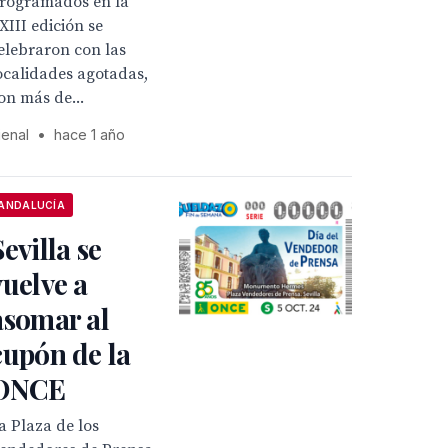
rogramados en la
XIII edición se
elebraron con las
ocalidades agotadas,
on más de...
ienal
•
hace 1 año
ANDALUCÍA
Sevilla se
vuelve a
asomar al
cupón de la
ONCE
a Plaza de los