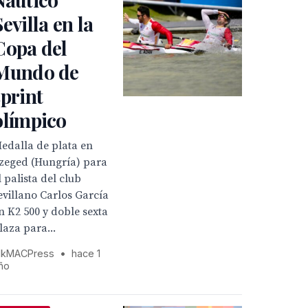
Sevilla en la
Copa del
Mundo de
sprint
olímpico
edalla de plata en
zeged (Hungría) para
l palista del club
evillano Carlos García
n K2 500 y doble sexta
laza para...
kMACPress
•
hace 1
ño