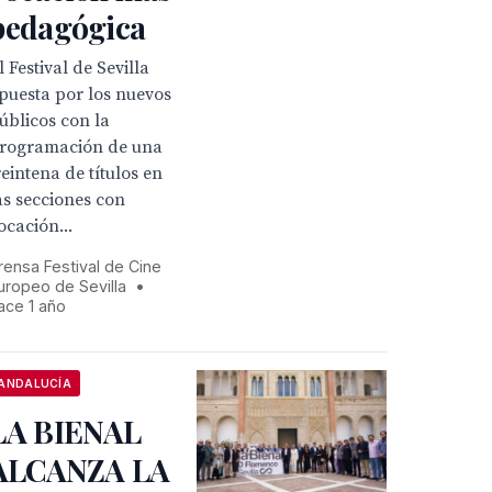
pedagógica
l Festival de Sevilla
puesta por los nuevos
úblicos con la
rogramación de una
reintena de títulos en
as secciones con
ocación...
rensa Festival de Cine
uropeo de Sevilla
•
ace 1 año
ANDALUCÍA
LA BIENAL
ALCANZA LA