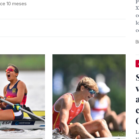
p
ce 10 meses
X
c
l
c
B
L