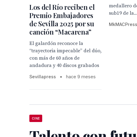
Los del Río reciben el
medallero de
sub19 de la..
Premio Embajadores
de Sevilla 2025 por su
MkMACPres
canción “Macarena”
El galardón reconoce la
“trayectoria impecable” del dúo,
con más de 60 años de
andadura y 40 discos grabados
Sevillapress
•
hace 9 meses
CINE
Talento con futu