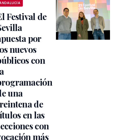
ANDALUCÍA
El Festival de
Sevilla
apuesta por
los nuevos
públicos con
la
programación
de una
treintena de
títulos en las
secciones con
vocación más