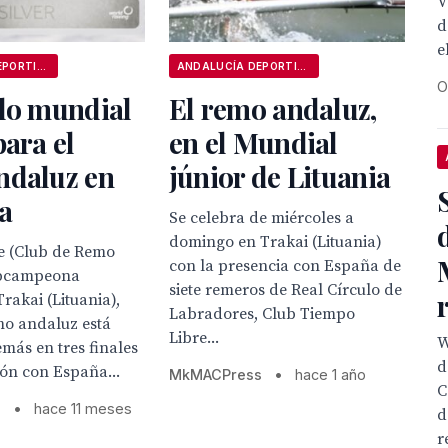
V
d
e
ANDALUCÍA DEPORTIVA
ANDALUCÍA DEPORTIVA
O
ulo mundial
El remo andaluz,
para el
en el Mundial
ndaluz en
júnior de Lituania
a
Se celebra de miércoles a
domingo en Trakai (Lituania)
te (Club de Remo
con la presencia con España de
ubcampeona
siete remeros de Real Círculo de
rakai (Lituania),
Labradores, Club Tiempo
mo andaluz está
Libre...
W
más en tres finales
d
ón con España...
MkMACPress
•
hace 1 año
C
s
•
hace 11 meses
d
r