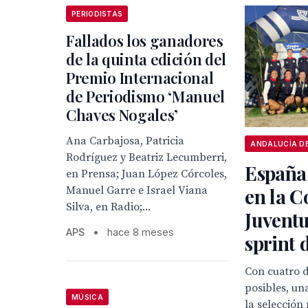
PERIODISTAS
Fallados los ganadores
de la quinta edición del
Premio Internacional
de Periodismo ‘Manuel
Chaves Nogales’
Ana Carbajosa, Patricia
Rodríguez y Beatriz Lecumberri,
España 
en Prensa; Juan López Córcoles,
Manuel Garre e Israel Viana
en la C
Silva, en Radio;...
Juvent
APS
•
hace 8 meses
sprint 
Con cuatro d
posibles, un
MÚSICA
la selección