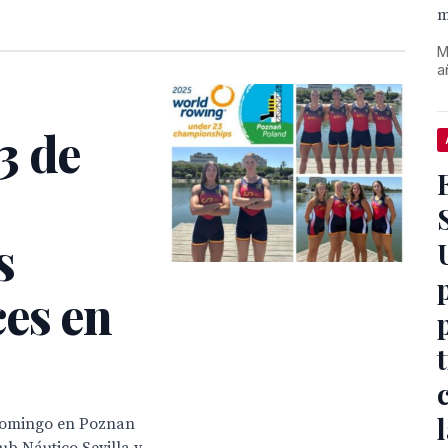
m
M
a
3 de
s
ces en
 domingo en Poznan