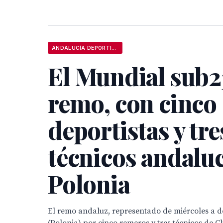
ANDALUCÍA DEPORTIVA
El Mundial sub2
remo, con cinco
deportistas y tre
técnicos andalu
Polonia
El remo andaluz, representado de miércoles a