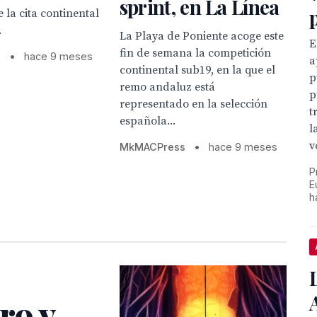
sprint, en La Línea
 la cita continental
.
La Playa de Poniente acoge este
E
fin de semana la competición
s
•
hace 9 meses
a
continental sub19, en la que el
p
remo andaluz está
p
representado en la selección
t
española...
l
v
MkMACPress
•
hace 9 meses
P
E
h
ro y