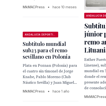
MkMACPress
•
hace 10 meses
Subtít
júnior 
ANDALUCÍA DEPORTIVA
remo a
Subtítulo mundial
Lituani
sub23 para el remo
sevillano en Polonia
Esther Fuer
Linense), s
Plata en Poznan (Polonia) para
mundial en T
el cuatro sin timonel de Jorge
donde el re
Knabe, Pablo Moreno (Club
presente ade
Náutico Sevilla) y Juan Miguel...
de consolaci
MkMACPress
•
hace 1 año
MkMACPres