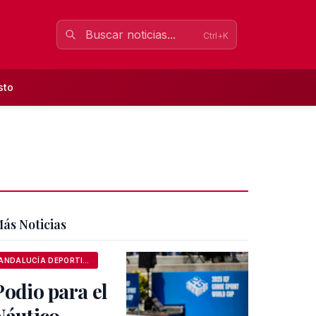
Ctrl+K
sto
ás Noticias
ANDALUCÍA DEPORTIVA
Podio para el
Náutico