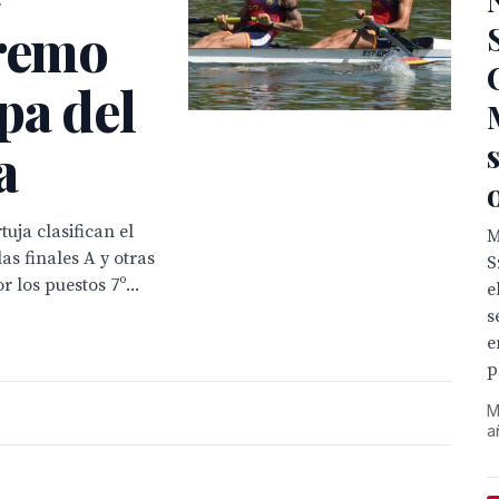
 remo
pa del
a
tuja clasifican el
M
las finales A y otras
S
 los puestos 7º...
e
s
e
p
M
a