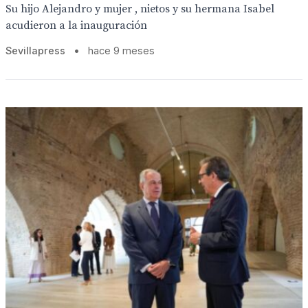
Su hijo Alejandro y mujer , nietos y su hermana Isabel
acudieron a la inauguración
Sevillapress
•
hace 9 meses