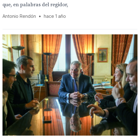
que, en palabras del regidor,
Antonio Rendón
•
hace 1 año