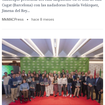
Cugat (Barcelona) con las nadadoras Daniela Velázquez,
Jimena del Rey...
MkMACPress
•
hace 8 meses