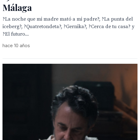
Málaga
?La noche que mi madre mató a mi padre?, ?La punta del
iceberg?, ?Quatretondeta?, ?Gernika?, ?Cerca de tu casa? y
?El futuro...
hace 10 años