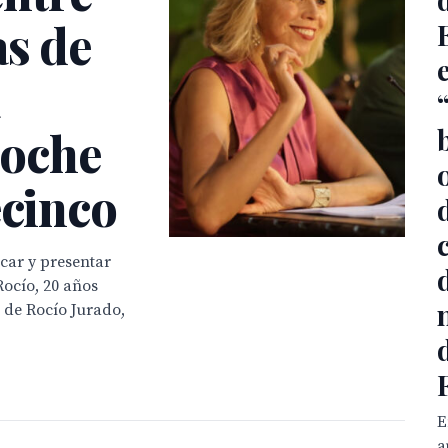
as de
noche
o
ecinco
car y presentar
Rocío, 20 años
e de Rocío Jurado,
E
a