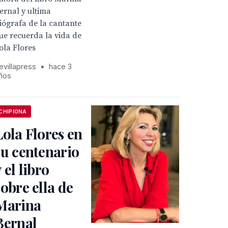
ernal y ultima
iógrafa de la cantante
ue recuerda la vida de
ola Flores
evillapress
•
hace 3
ños
CHIPIONA
Lola Flores en
su centenario
y el libro
sobre ella de
Marina
Bernal