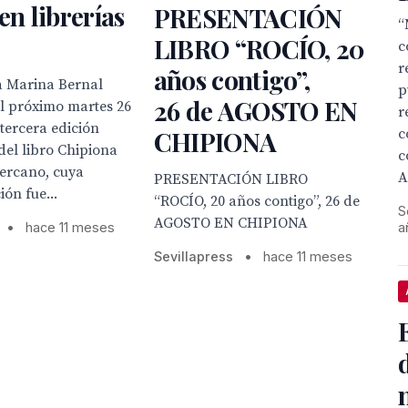
en librerías
PRESENTACIÓN
“
LIBRO “ROCÍO, 20
c
r
años contigo”,
a Marina Bernal
p
26 de AGOSTO EN
l próximo martes 26
r
 tercera edición
c
CHIPIONA
del libro Chipiona
c
cercano, cuya
A
PRESENTACIÓN LIBRO
ión fue...
“ROCÍO, 20 años contigo”, 26 de
S
AGOSTO EN CHIPIONA
a
•
hace 11 meses
Sevillapress
•
hace 11 meses