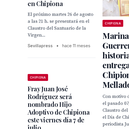
en Chipiona
El próximo martes 26 de agosto
a las 21 h. se presentará en el
CHIPIONA
Claustro del Santuario de la
Marina
Virgen...
Guerre
Sevillapress
•
hace 11 meses
histori
entrega
Chipion
CHIPIONA
Mellad
Fray Juan José
Rodríguez será
Con motivo 
nombrado Hijo
el pasado 07
Claustro del
Adoptivo de Chipiona
el Día de Ch
este viernes día 7 de
periodista J
julio