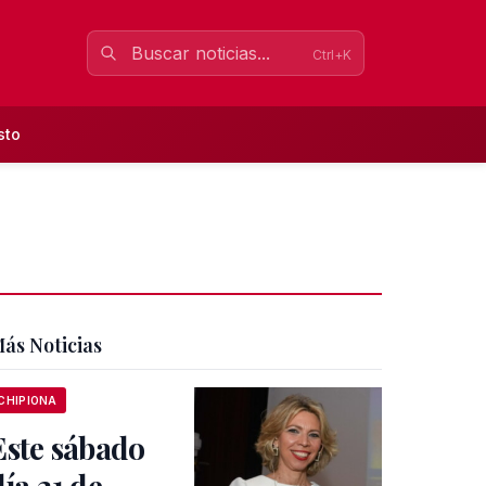
Ctrl+K
sto
ás Noticias
CHIPIONA
Este sábado
día 21 de