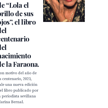
de “Lola el
brillo de sus
jos”, el libro
del
centenario
del
nacimiento
de la Faraona.
on motivo del año de
u centenario, 2023,
ale una nueva edición
el libro publicado por
a periodista sevillana
arina Bernal.