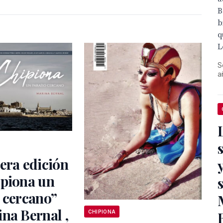
B
b
q
L
S
a
era edición
ipiona un
 cercano”
na Bernal ,
CHIPIONA