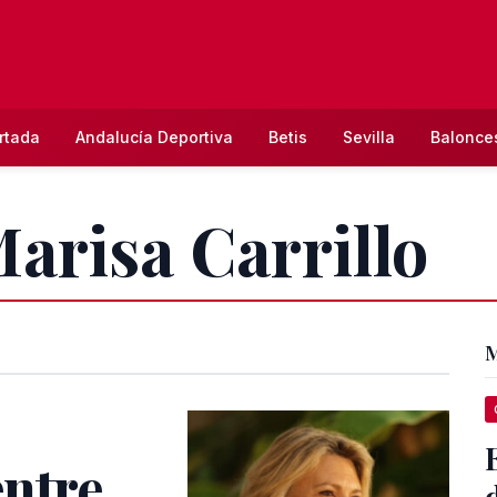
rtada
Andalucía Deportiva
Betis
Sevilla
Balonce
Marisa Carrillo
M
entre