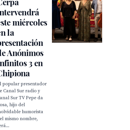
Cerpa
intervendrá
este miércoles
en la
presentación
de Anónimos
Infinitos 3 en
Chipiona
l popular presentador
e Canal Sur radio y
anal Sur TV Pepe da
osa, hijo del
nolvidable humorista
el mismo nombre,
erá...