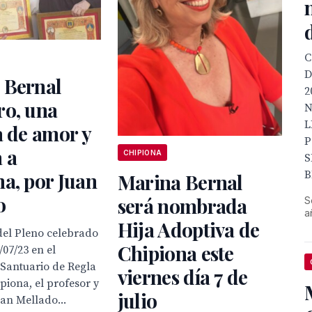
C
D
 Bernal
2
ro, una
N
L
a de amor y
P
 a
CHIPIONA
S
B
a, por Juan
Marina Bernal
o
será nombrada
S
a
Hija Adoptiva de
del Pleno celebrado
Chipiona este
/07/23 en el
 Santuario de Regla
viernes día 7 de
ipiona, el profesor y
julio
uan Mellado...