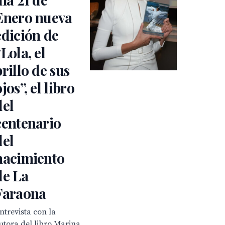
Enero nueva
edición de
“Lola, el
brillo de sus
jos”, el libro
del
centenario
del
nacimiento
de La
Faraona
ntrevista con la
utora del libro Marina