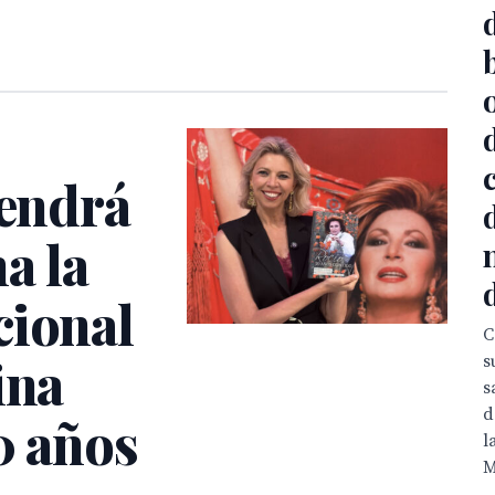
o
tendrá
a la
cional
C
ina
s
s
d
0 años
l
M