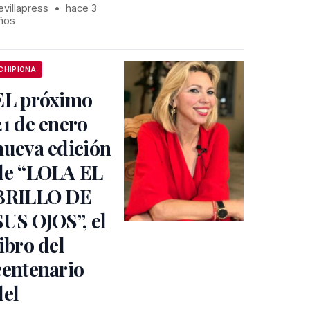
evillapress
•
hace 3
ños
CHIPIONA
EL próximo
21 de enero
nueva edición
de “LOLA EL
BRILLO DE
SUS OJOS”, el
libro del
centenario
del