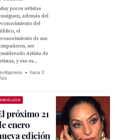
Muy pocos artistas
onsiguen, además del
econocimiento del
úblico, el
econocimiento de sus
ompañeros, ser
onsiderado Artista de
rtistas, y eso es...
evillapress
•
hace 3
ños
ANDALUCÍA
El próximo 21
de enero
nueva edición