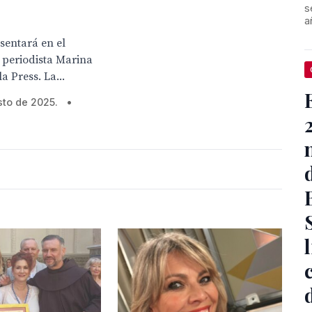
s
a
esentará en el
a periodista Marina
a Press. La...
sto de 2025.
•