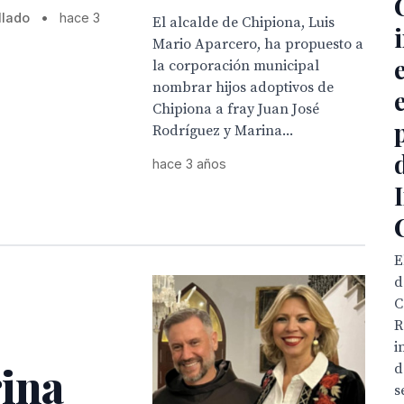
llado
•
hace 3
El alcalde de Chipiona, Luis
Mario Aparcero, ha propuesto a
la corporación municipal
nombrar hijos adoptivos de
Chipiona a fray Juan José
Rodríguez y Marina...
hace 3 años
E
d
C
R
i
ina
d
s