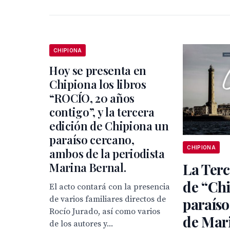
CHIPIONA
Hoy se presenta en
Chipiona los libros
“ROCÍO, 20 años
contigo”, y la tercera
edición de Chipiona un
paraíso cercano,
CHIPIONA
ambos de la periodista
Marina Bernal.
La Terc
de “Ch
El acto contará con la presencia
de varios familiares directos de
paraíso
Rocío Jurado, así como varios
de Mari
de los autores y...