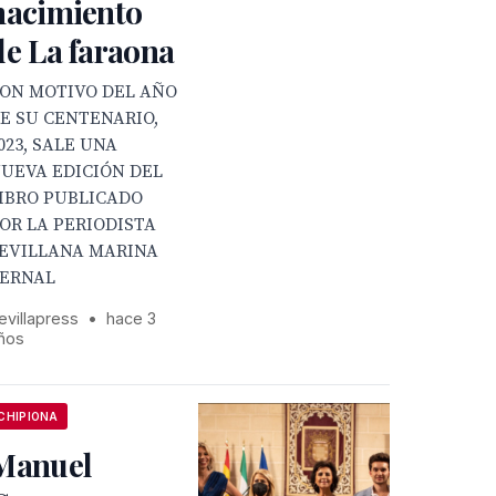
nacimiento
de La faraona
ON MOTIVO DEL AÑO
E SU CENTENARIO,
023, SALE UNA
UEVA EDICIÓN DEL
IBRO PUBLICADO
OR LA PERIODISTA
EVILLANA MARINA
ERNAL
evillapress
•
hace 3
ños
CHIPIONA
Manuel