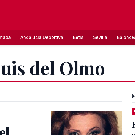
rtada
Andalucía Deportiva
Betis
Sevilla
Balonce
Luis del Olmo
M
el