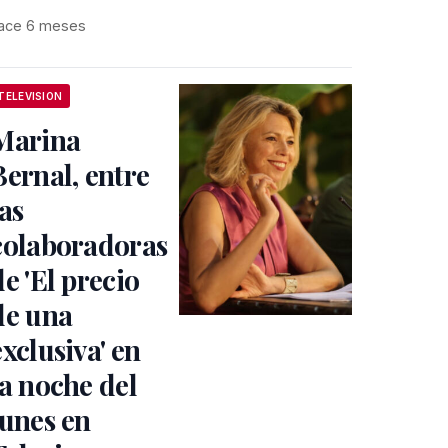
ace 6 meses
TELEVISION
Marina
Bernal, entre
las
colaboradoras
de 'El precio
de una
exclusiva' en
la noche del
lunes en