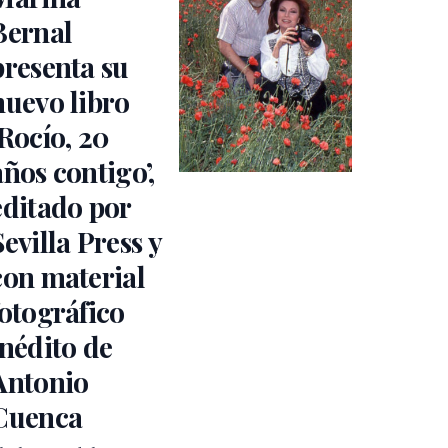
Bernal
presenta su
nuevo libro
‘Rocío, 20
años contigo’,
editado por
Sevilla Press y
con material
fotográfico
inédito de
Antonio
Cuenca