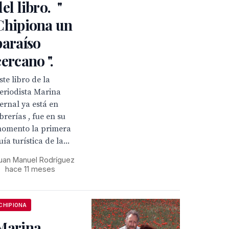
del libro. "
Chipiona un
paraíso
cercano ".
ste libro de la
eriodista Marina
ernal ya está en
ibrerías , fue en su
omento la primera
uía turística de la...
uan Manuel Rodríguez
•
hace 11 meses
CHIPIONA
Marina