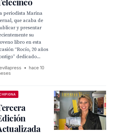
Telecinco
a periodista Marina
ernal, que acaba de
ublicar y presentar
ecientemente su
oveno libro en esta
casión “Rocío, 20 años
ontigo” dedicado...
evillapress
•
hace 10
eses
CHIPIONA
Tercera
Edición
Actualizada