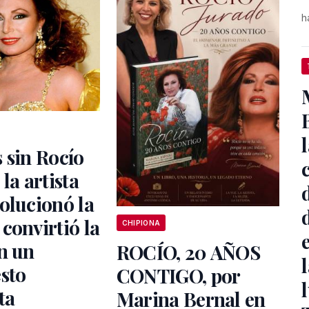
h
 sin Rocío
la artista
olucionó la
convirtió la
CHIPIONA
n un
ROCÍO, 20 AÑOS
sto
CONTIGO, por
ta
Marina Bernal en