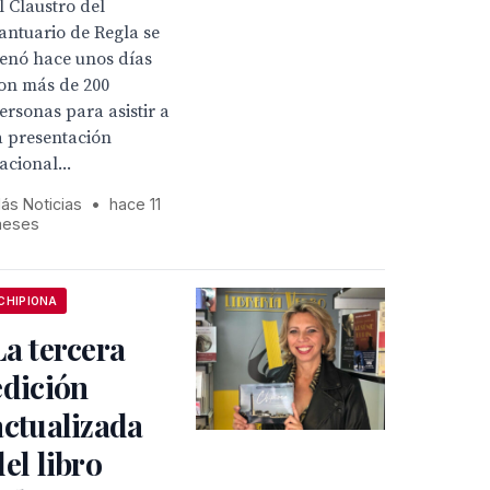
l Claustro del
antuario de Regla se
lenó hace unos días
on más de 200
ersonas para asistir a
a presentación
acional...
ás Noticias
•
hace 11
eses
CHIPIONA
La tercera
edición
actualizada
del libro