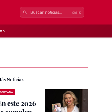
Ctrl+K
sto
ás Noticias
PORTADA
En este 2026
se cumplen