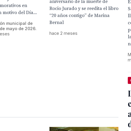
aniversario de la muerte de
E
morativos en
Rocio Jurado y se reedita el libro
S
 motivo del Día...
“20 años contigo” de Marina
l
Bernal
c
ión municipal de
 de mayo de 2026.
p
hace 2 meses
meses
l
n
M
m