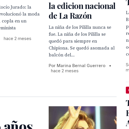
la edicion nacional
Rocío Jurado: la
L
de La Razón
revolucionó la moda
B
la copla en un
p
La niña de los Pililla nunca se
eminista
r
fue. La niña de los Pililla se
•
hace 2 meses
n
quedó para siempre en
o
Chipiona. Se quedó asomada al
c
balcón del...
S
Por Marina Bernal Guerrero
•
m
hace 2 meses
0 años