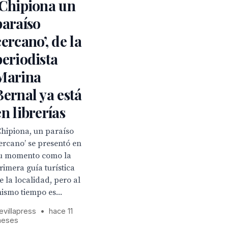
‘Chipiona un
paraíso
cercano’, de la
periodista
Marina
Bernal ya está
en librerías
Chipiona, un paraíso
ercano’ se presentó en
u momento como la
rimera guía turística
e la localidad, pero al
ismo tiempo es...
evillapress
•
hace 11
eses