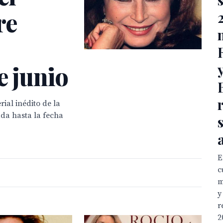
re
e junio
ial inédito de la
ada hasta la fecha
E
c
m
y
r
2