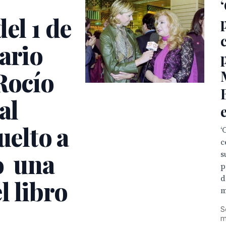
el 1 de
ario
Rocío
al
uelto a
‘
c
o una
s
p
d
l libro
m
S
m