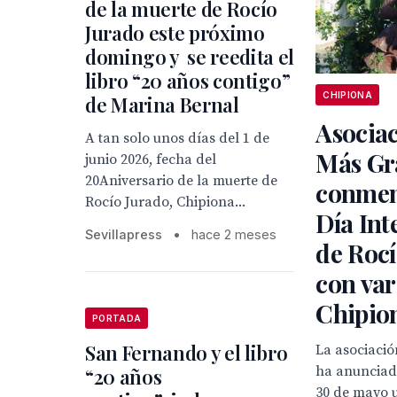
de la muerte de Rocío
Jurado este próximo
domingo y se reedita el
libro “20 años contigo”
CHIPIONA
de Marina Bernal
Asociac
A tan solo unos días del 1 de
Más Gr
junio 2026, fecha del
20Aniversario de la muerte de
conmem
Rocío Jurado, Chipiona...
Día Int
Sevillapress
•
hace 2 meses
de Rocí
con var
Chipio
PORTADA
San Fernando y el libro
La asociaci
ha anunciad
“20 años
30 de mayo 