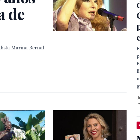
a de
dista Marina Bernal
E
p
B
l
m
g
J