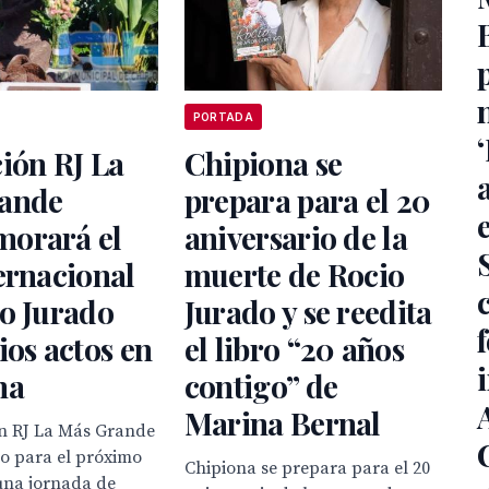
PORTADA
ión RJ La
Chipiona se
ande
prepara para el 20
orará el
aniversario de la
ernacional
muerte de Rocio
o Jurado
Jurado y se reedita
ios actos en
el libro “20 años
na
contigo” de
Marina Bernal
ón RJ La Más Grande
o para el próximo
Chipiona se prepara para el 20
una jornada de