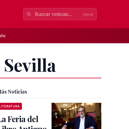
Ctrl+K
sto
 Sevilla
ás Noticias
LITERATURA
La Feria del
Libro Antiguo