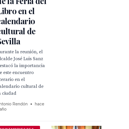
de la Feria del
Libro en el
calendario
cultural de
Sevilla
urante la reunión, el
lcalde José Luis Sanz
estacó la importancia
e este encuentro
iterario en el
alendario cultural de
a ciudad
ntonio Rendón
•
hace
 año