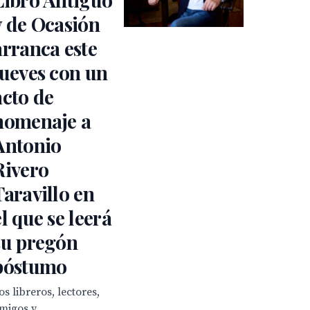
y de Ocasión
arranca este
jueves con un
acto de
homenaje a
Antonio
Rivero
Taravillo en
el que se leerá
su pregón
póstumo
os libreros, lectores,
migos y