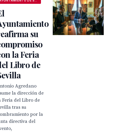
AYUNTAMIENTO DE SEVILLA
El
Ayuntamiento
reafirma su
compromiso
con la Feria
del Libro de
Sevilla
ntonio Agredano
sume la dirección de
a Feria del Libro de
evilla tras su
ombramiento por la
unta directiva del
vento,