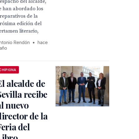
espacho del alcalde,
e han abordado los
reparativos de la
róxima edición del
ertamen literario,
ntonio Rendón
•
hace
 año
CHIPIONA
El alcalde de
Sevilla recibe
al nuevo
director de la
Feria del
Libro,