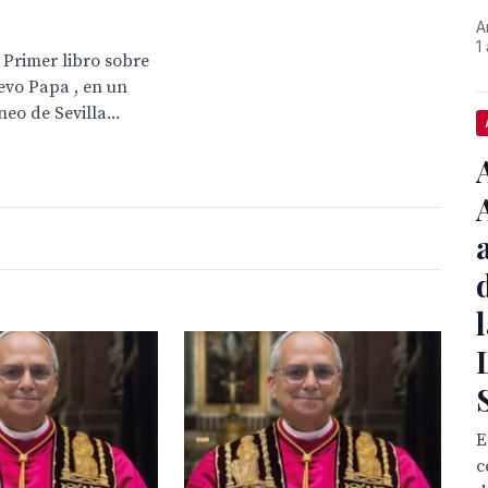
A
1
 Primer libro sobre
evo Papa , en un
eo de Sevilla...
E
c