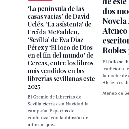
de este
‘La península de las
dos mo
casas vacías’ de David
Novela 
Uclés, ‘La asistenta’ de
Ateneo 
Freida McFadden,
escrito
‘Sevilla’ de Eva Díaz
Pérez y ‘El loco de Dios
Robles 
en el fin del mundo’ de
Cercas, entre los libros
El fallo se d
tradicional 
más vendidos en las
la noche de 
librerías sevillanas este
Alcázares de 
2025
Ateneo de Se
El Gremio de Librerías de
Sevilla cierra esta Navidad la
campaña ‘Espacios de
confianza’ con la difusión del
informe que...