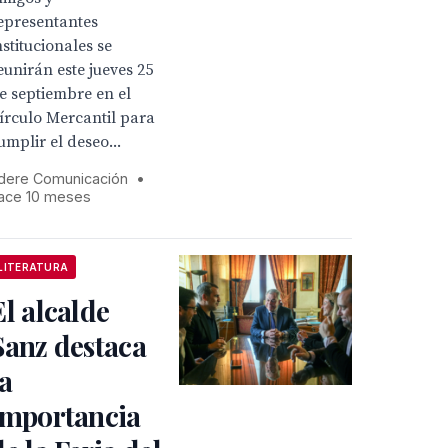
epresentantes
nstitucionales se
eunirán este jueves 25
e septiembre en el
írculo Mercantil para
umplir el deseo...
dere Comunicación
•
ace 10 meses
LITERATURA
El alcalde
Sanz destaca
la
importancia