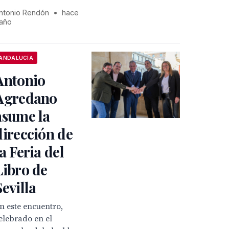
ntonio Rendón
•
hace
 año
ANDALUCÍA
Antonio
Agredano
asume la
dirección de
la Feria del
Libro de
Sevilla
n este encuentro,
elebrado en el