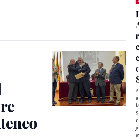
l
A
a
bre
l
S
Ateneo
n
j
e