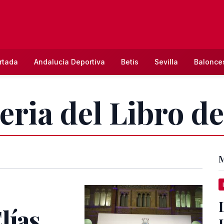
rtada
Andalucía Deportiva
Betis
Sevilla
Balonce
eria del Libro de
M
lías