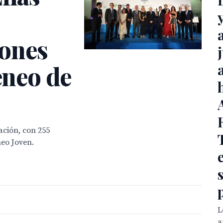
ones
eneo de
ación, con 255
neo Joven.
L
a