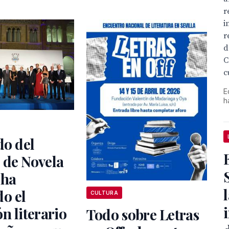
r
i
r
d
C
c
E
h
do del
 de Novela
 ha
o el
CULTURA
n literario
Todo sobre Letras