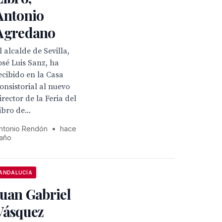
Antonio
Agredano
l alcalde de Sevilla,
osé Luis Sanz, ha
ecibido en la Casa
onsistorial al nuevo
irector de la Feria del
ibro de...
ntonio Rendón
•
hace
 año
ANDALUCÍA
Juan Gabriel
Vásquez