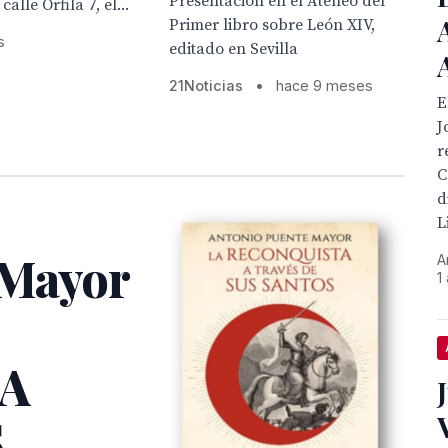
Presentación en el Ateneo del
alle Orfila 7, el...
Primer libro sobre León XIV,
s
editado en Sevilla
21Noticias
•
hace 9 meses
E
J
r
C
d
L
 Mayor
A
1
 A
S