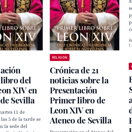
d
s
p
p
c
A
1
RELIGIÓN
tación
Crónica de 21
libro del
noticias sobre la
eon XIV en
Presentación
de Sevilla
Primer libro de
Leon XIV en
martes 11 de
Ateneo de Sevilla
las 5 de la tarde se
n la sede del