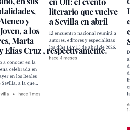
 año, en sus
en Off: el evento
dalidades,
literario que vuelve
Ateneo y
a Sevilla en abril
Joven, a los
El encuentro nacional reunirá a
res, Marta
autores, editores y especialistas
los días 14 y 15 de abril de 2026.
y Elías Cruz , respectivamente.
D
hace 4 meses
a
io a conocer en la
d
cena celebrada en
d
ayer en los Reales
l
Sevilla, a la que...
c
l
villa
•
hace 1 mes
A
1