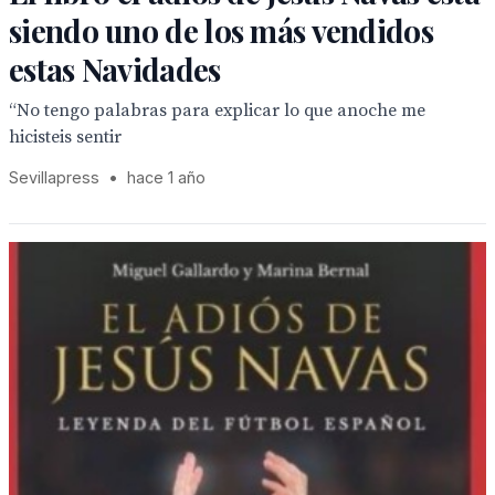
siendo uno de los más vendidos
estas Navidades
“No tengo palabras para explicar lo que anoche me
hicisteis sentir
Sevillapress
•
hace 1 año