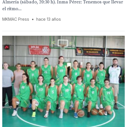
Almería (sábado, 20:30 h). Inma Pérez: Tenemos que llevar
el ritmo...
MKMAC Press
•
hace 13 años