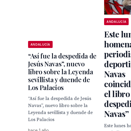
ANDALUCÍA
Este lu
homena
ANDALUCÍA
periodi
“Así fue la despedida de
deporti
Jesús Navas”, nuevo
libro sobre la Leyenda
Navas
sevillista y duende de
coinci
Los Palacios
el libro
“Así fue la despedida de Jesús
despedi
Navas”, nuevo libro sobre la
Navas”
Leyenda sevillista y duende de
Los Palacios
Este lunes h
hace 1 año