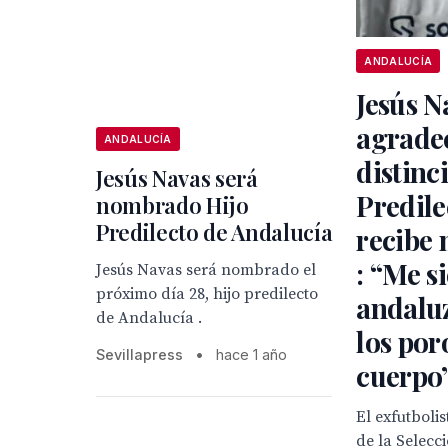
ANDALUCÍA
Jesús N
agradec
ANDALUCÍA
distinc
Jesús Navas será
Predile
nombrado Hijo
Predilecto de Andalucía
recibe 
: “Me s
Jesús Navas será nombrado el
próximo día 28, hijo predilecto
andaluz
de Andalucía .
los por
Sevillapress
•
hace 1 año
cuerpo
El exfutbolis
de la Selecc