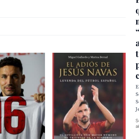
E
S
S
J
S
a