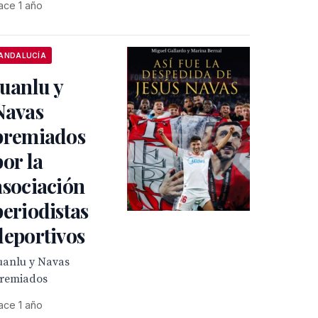
ace 1 año
ANDALUCÍA
Juanlu y
Navas
premiados
por la
asociación
periodistas
deportivos
uanlu y Navas
remiados
ace 1 año