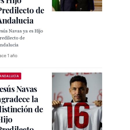
Predilecto de
Andalucia
esús Navas ya es Hijo
redilecto de
ndalucia
ace 1 año
ANDALUCÍA
Jesús Navas
agradece la
distinción de
Hijo
Predilecto