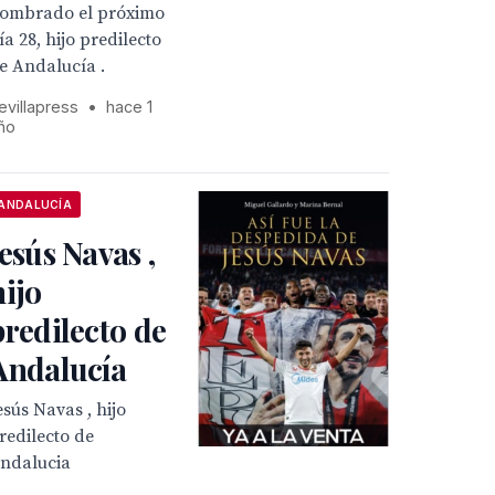
ombrado el próximo
ía 28, hijo predilecto
e Andalucía .
evillapress
•
hace 1
ño
ANDALUCÍA
Jesús Navas ,
hijo
predilecto de
Andalucía
esús Navas , hijo
redilecto de
ndalucia