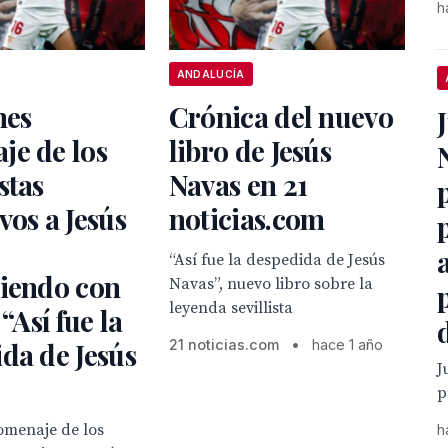
h
ANDALUCÍA
nes
Crónica del nuevo
je de los
libro de Jesús
stas
Navas en 21
vos a Jesús
noticias.com
“Así fue la despedida de Jesús
diendo con
Navas”, nuevo libro sobre la
leyenda sevillista
 “Así fue la
da de Jesús
21 noticias.com
•
hace 1 año
J
p
omenaje de los
h