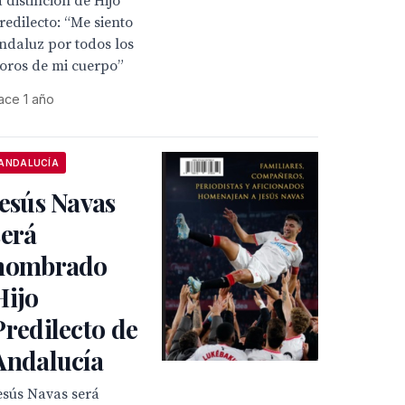
a distinción de Hijo
redilecto: “Me siento
ndaluz por todos los
oros de mi cuerpo”
ace 1 año
ANDALUCÍA
Jesús Navas
será
nombrado
Hijo
Predilecto de
Andalucía
esús Navas será