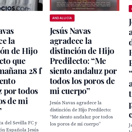
ANDALUCÍA
avas
Jesús Navas
e la
agradece la
ión de Hijo
distinción de Hijo
cto que
Predilecto: “Me
mañana 28 f
siento andaluz por
iento
todos los poros de
 por todos
mi cuerpo”
os de mi
Jesús Navas agradece la
”
distinción de Hijo Predilecto:
“Me siento andaluz por todos
ta del Sevilla FC y
los poros de mi cuerpo”
J
ión Española Jesús