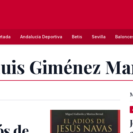
rtada
Andalucía Deportiva
Betis
Sevilla
Balonce
Luis Giménez Ma
M
ós de