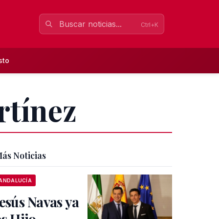
Ctrl+K
sto
rtínez
ás Noticias
ANDALUCÍA
Jesús Navas ya
es Hijo