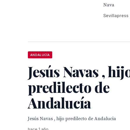
Nava
Sevillapress
ANDALUCÍA
Jesús Navas , hij
predilecto de
Andalucía
Jesús Navas , hijo predilecto de Andalucia
hace 1 año