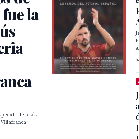
 fue la
sús
J
eria
P
A
h
ranca
espedida de Jesús
 Villafranca