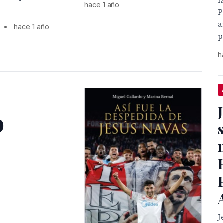
l
hace 1 año
P
a
•
hace 1 año
p
h
o
J