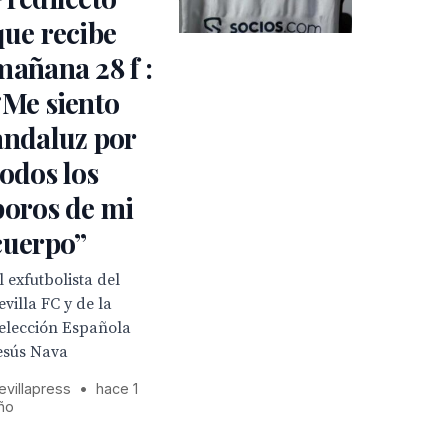
que recibe
mañana 28 f :
“Me siento
andaluz por
todos los
poros de mi
cuerpo”
l exfutbolista del
evilla FC y de la
elección Española
esús Nava
evillapress
•
hace 1
ño