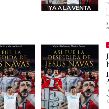
n
d
d
S
a
J
p
A