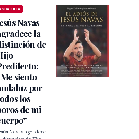
ANDALUCÍA
Jesús Navas
agradece la
distinción de
Hijo
Predilecto:
“Me siento
andaluz por
todos los
poros de mi
cuerpo”
esús Navas agradece