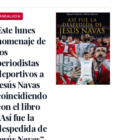
ANDALUCÍA
Este lunes
homenaje de
los
periodistas
deportivos a
Jesús Navas
coincidiendo
con el libro
“Así fue la
despedida de
Jesús Navas”