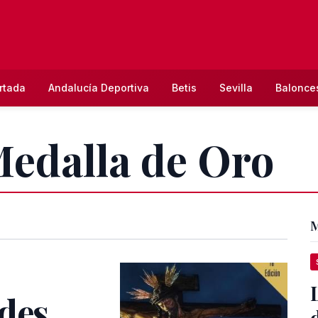
rtada
Andalucía Deportiva
Betis
Sevilla
Balonce
Medalla de Oro
M
ades