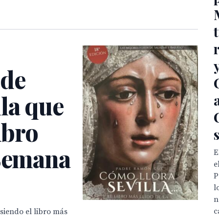
 de
la que
ibro
 Semana
E
e
P
l
n
c
siendo el libro más