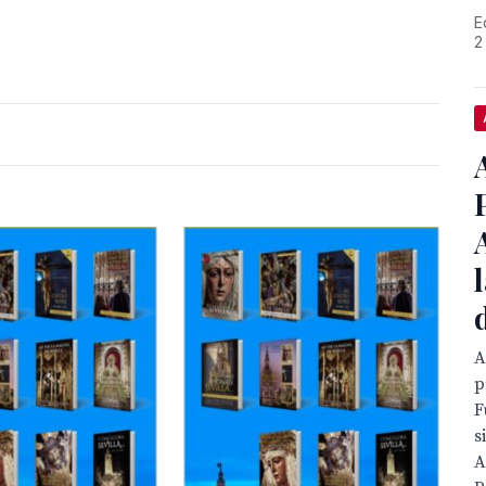
E
2
A
p
F
s
A