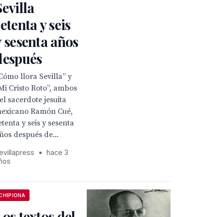
Sevilla
setenta y seis
y sesenta años
después
Cómo llora Sevilla” y
Mi Cristo Roto”, ambos
el sacerdote jesuita
exicano Ramón Cué,
etenta y seis y sesenta
ños después de...
evillapress
•
hace 3
ños
CHIPIONA
Los textos del