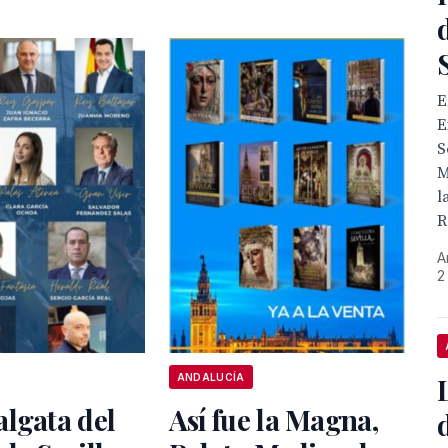
E
E
S
M
l
R
A
2
ANDALUCÍA
lgata del
Así fue la Magna,