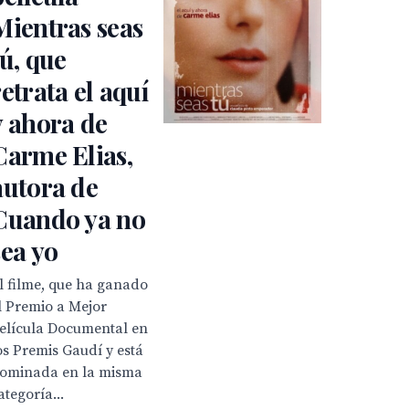
Mientras seas
tú, que
retrata el aquí
y ahora de
Carme Elias,
autora de
Cuando ya no
sea yo
l filme, que ha ganado
l Premio a Mejor
elícula Documental en
os Premis Gaudí y está
ominada en la misma
ategoría...