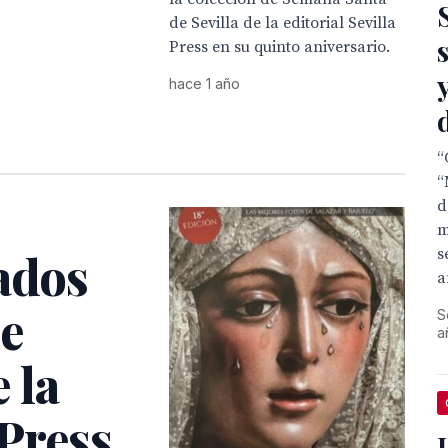
de Sevilla de la editorial Sevilla
Press en su quinto aniversario.
hace 1 año
“
“
d
m
ados
s
a
de
S
a
 la
 Press