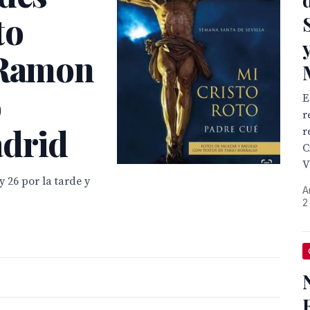
to
 Ramon
o
E
r
adrid
r
C
V
y 26 por la tarde y
A
2