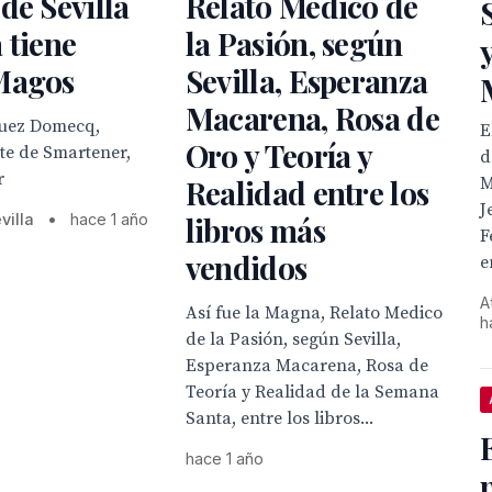
de Sevilla
Relato Medico de
 tiene
la Pasión, según
Magos
Sevilla, Esperanza
Macarena, Rosa de
uez Domecq,
E
Oro y Teoría y
te de Smartener,
d
r
M
Realidad entre los
J
villa
•
hace 1 año
libros más
F
vendidos
e
A
Así fue la Magna, Relato Medico
h
de la Pasión, según Sevilla,
Esperanza Macarena, Rosa de
Teoría y Realidad de la Semana
Santa, entre los libros...
hace 1 año