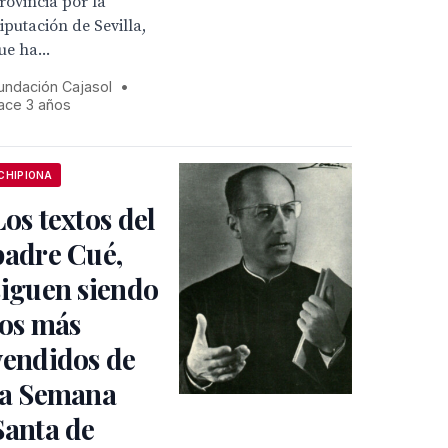
rovincia por la
iputación de Sevilla,
ue ha...
undación Cajasol
•
ace 3 años
CHIPIONA
Los textos del
padre Cué,
siguen siendo
los más
vendidos de
la Semana
Santa de