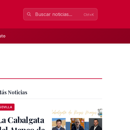
Ctrl+K
sto
ás Noticias
SEVILLA
La Cabalgata
del Ateneo de