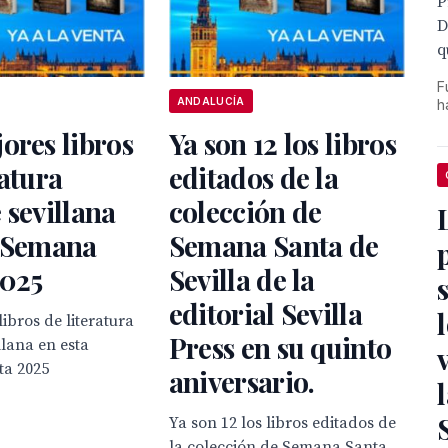
P
D
q
F
ANDALUCÍA
h
ores libros
Ya son 12 los libros
ratura
editados de la
 sevillana
colección de
a Semana
Semana Santa de
2025
Sevilla de la
editorial Sevilla
libros de literatura
Press en su quinto
llana en esta
a 2025
aniversario.
Ya son 12 los libros editados de
la colección de Semana Santa