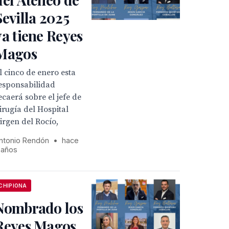
Sevilla 2025
ya tiene Reyes
Magos
l cinco de enero esta
esponsabilidad
ecaerá sobre el jefe de
irugía del Hospital
irgen del Rocío,
ntonio Rendón
•
hace
 años
CHIPIONA
Nombrado los
Reyes Magos