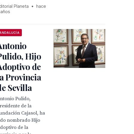
ditorial Planeta
•
hace
 años
ANDALUCÍA
Antonio
Pulido, Hijo
Adoptivo de
la Provincia
de Sevilla
ntonio Pulido,
residente de la
undación Cajasol, ha
ido nombrado Hijo
doptivo de la