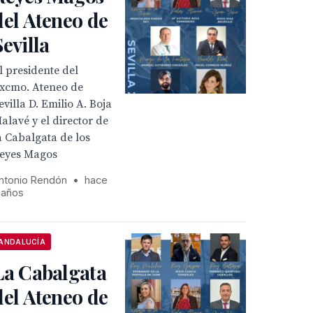
del Ateneo de
Sevilla
l presidente del
xcmo. Ateneo de
evilla D. Emilio A. Boja
alavé y el director de
a Cabalgata de los
eyes Magos
ntonio Rendón
•
hace
 años
ANDALUCÍA
La Cabalgata
del Ateneo de