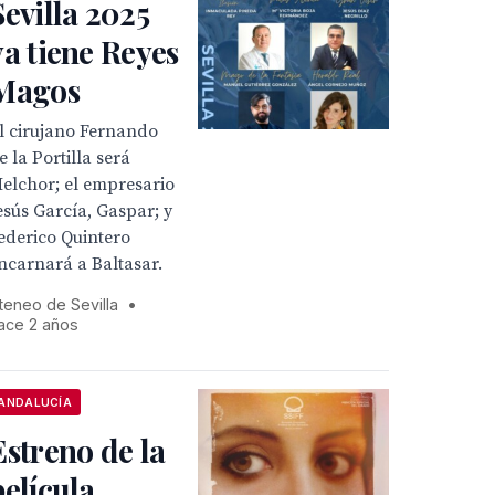
Sevilla 2025
ya tiene Reyes
Magos
l cirujano Fernando
e la Portilla será
elchor; el empresario
esús García, Gaspar; y
ederico Quintero
ncarnará a Baltasar.
teneo de Sevilla
•
ace 2 años
ANDALUCÍA
Estreno de la
película