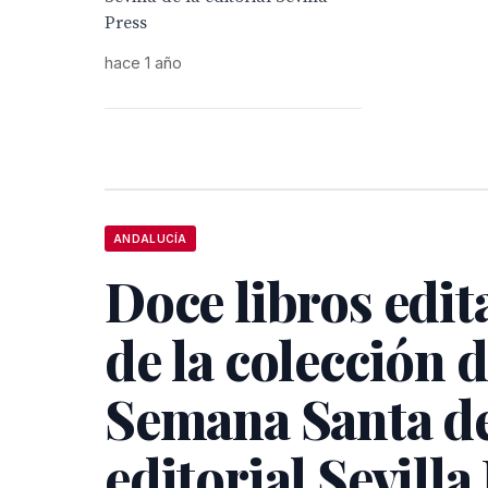
Press
hace 1 año
ANDALUCÍA
Doce libros edit
de la colección 
Semana Santa de
editorial Sevilla