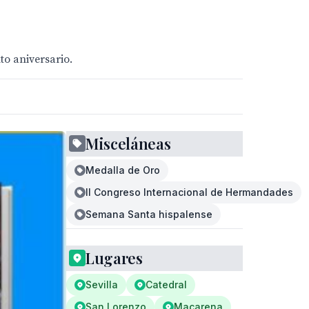
to aniversario.
Misceláneas
Medalla de Oro
II Congreso Internacional de Hermandades
Semana Santa hispalense
Lugares
Sevilla
Catedral
San Lorenzo
Macarena