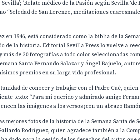
e Sevilla’; ‘Relato médico de la Pasión según Sevilla ‘d
ltimo “Soledad de San Lorenzo, meditaciones cuaresmale
z en 1946, está considerado como la biblia de la Sem
 de la historia. Editorial Sevilla Press lo vuelve a ree
y más de 30 fotografías a todo color seleccionadas com
 Semana Santa Fernando Salazar y Ángel Bajuelo, autor
ísimos premios en su larga vida profesional.
unidad de conocer y trabajar con el Padre Cué, quien 
uiente texto: “Para mi querido y admirado amigo Ferna
encen las imágenes a los versos ¡con un abrazo Ramón
s mejores fotos de la historia de la Semana Santa de Se
 Gallardo Rodríguez, quien agradece también a la Com
ha dado para la cesión de los derechos del autor, que 