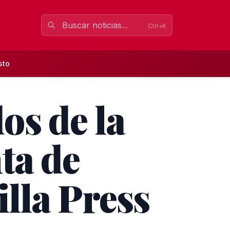
Ctrl+K
sto
dos de la
ta de
illa Press