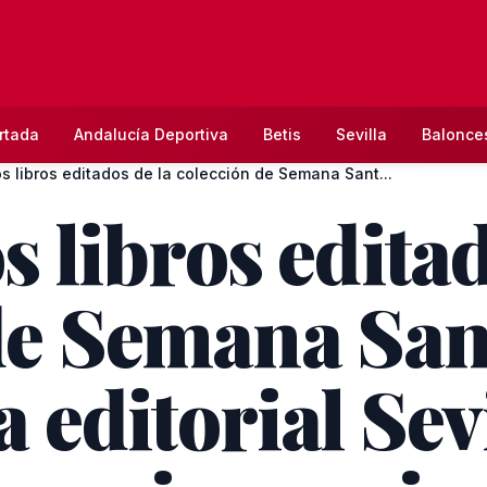
rtada
Andalucía Deportiva
Betis
Sevilla
Balonce
os libros editados de la colección de Semana Sant...
os libros edita
de Semana San
la editorial Sev