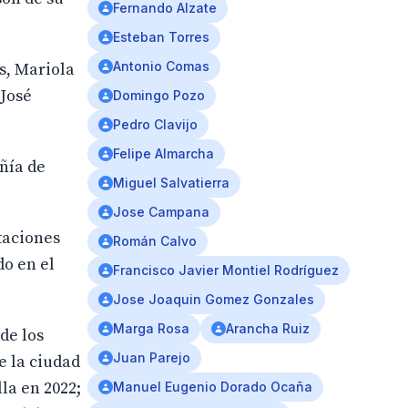
Fernando Alzate
Esteban Torres
Antonio Comas
os, Mariola
 José
Domingo Pozo
Pedro Clavijo
Felipe Almarcha
ñía de
Miguel Salvatierra
Jose Campana
taciones
Román Calvo
do en el
Francisco Javier Montiel Rodríguez
Jose Joaquin Gomez Gonzales
Marga Rosa
Arancha Ruiz
de los
Juan Parejo
e la ciudad
la en 2022;
Manuel Eugenio Dorado Ocaña