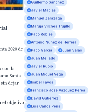
Guillermo Sánchez
Javier Macías
Manuel Zarazaga
Maruja Vilches Trujillo
rial
Paco Robles
Antonio Núñez de Herrera
nta 2020 de
Paco Garcia
Juan Salas
Juan Mellado
Javier Rubio
o con la
Juan Miguel Vega
emana Santa
Isabel Fayos
 sin dejar
Francisco Jose Vazquez Perea
David Gutiérrez
 el objetivo
Luis Carlos Peris