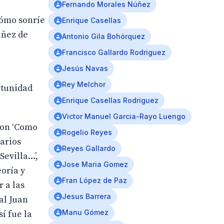
Fernando Morales Núñez
Cómo sonríe
Enrique Casellas
úñez de
Antonio Gila Bohórquez
Francisco Gallardo Rodriguez
Jesús Navas
Rey Melchor
rtunidad
Enrique Casellas Rodriguez
Victor Manuel Garcia-Rayo Luengo
con ‘Como
Rogelio Reyes
varios
Reyes Gallardo
Sevilla…’,
Jose Maria Gomez
eoría y
Fran López de Paz
 a las
Jesus Barrera
al Juan
Manu Gómez
í fue la