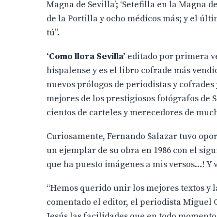
Magna de Sevilla’; ‘Setefilla en la Magna d
de la Portilla y ocho médicos más; y el ú
tú”.
‘Como llora Sevilla’
editado por primera ve
hispalense y es el libro cofrade más vendido
nuevos prólogos de periodistas y cofrades 
mejores de los prestigiosos fotógrafos de
cientos de carteles y merecedores de much
Curiosamente, Fernando Salazar tuvo oport
un ejemplar de su obra en 1986 con el sig
que ha puesto imágenes a mis versos…! Y v
“Hemos querido unir los mejores textos y la
comentado el editor, el periodista Miguel
Jesús las facilidades que en todo momento 