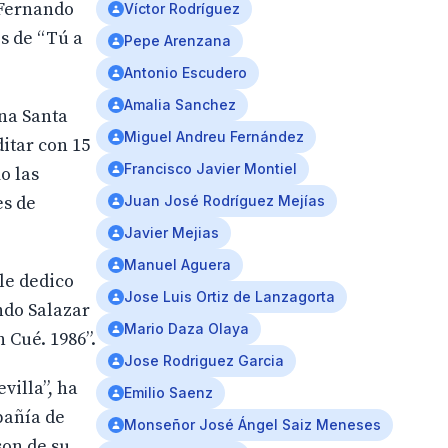
e Fernando
Víctor Rodríguez
s de “Tú a
Pepe Arenzana
Antonio Escudero
Amalia Sanchez
ana Santa
Miguel Andreu Fernández
ditar con 15
Francisco Javier Montiel
o las
es de
Juan José Rodríguez Mejías
Javier Mejias
Manuel Aguera
le dedico
Jose Luis Ortiz de Lanzagorta
ndo Salazar
Mario Daza Olaya
 Cué. 1986”.
Jose Rodriguez Garcia
villa”, ha
Emilio Saenz
pañía de
Monseñor José Ángel Saiz Meneses
son de su