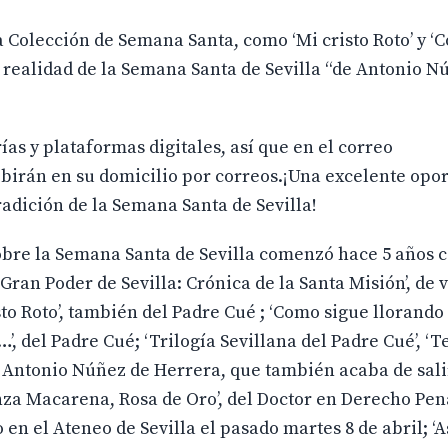
a Colección de Semana Santa, como ‘Mi cristo Roto’ y ‘
 y realidad de la Semana Santa de Sevilla “de Antonio N
ías y plataformas digitales, así que en el correo
ibirán en su domicilio por correos.¡Una excelente opo
radición de la Semana Santa de Sevilla!
 sobre la Semana Santa de Sevilla comenzó hace 5 años 
 ‘Gran Poder de Sevilla: Crónica de la Santa Misión’, de 
sto Roto’, también del Padre Cué ; ‘Como sigue llorando 
’, del Padre Cué; ‘Trilogía Sevillana del Padre Cué’, ‘T
e Antonio Núñez de Herrera, que también acaba de salir
ranza Macarena, Rosa de Oro’, del Doctor en Derecho Pen
n el Ateneo de Sevilla el pasado martes 8 de abril; ‘As