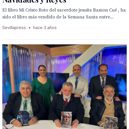
El libro Mi Cristo Roto del sacerdote jesuita Ramon Cué , ha
sido el libro más vendido de la Semana Santa entre...
Sevillapress
•
hace 3 años