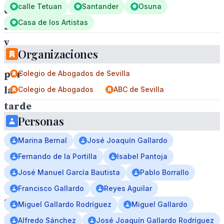
calle Tetuan
Santander
Osuna
del
Casa de los Artistas
25
y
Organizaciones
26
por
Colegio de Abogados de Sevilla
la
Colegio de Abogados
ABC de Sevilla
tarde
Personas
y
quedan
Marina Bernal
José Joaquín Gallardo
pocas
Fernando de la Portilla
Isabel Pantoja
para
José Manuel García Bautista
Pablo Borrallo
el
Francisco Gallardo
Reyes Aguilar
29
Miguel Gallardo Rodríguez
Miguel Gallardo
por
Alfredo Sánchez
José Joaquín Gallardo Rodríguez