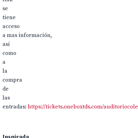
se
tiene
acceso
a mas información,
así
como
a
la
compra
de
las
entradas:
https://tickets.oneboxtds.com/auditoriocol
Inspirada