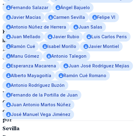
la
Fernando Salazar
Ángel Bajuelo
mañana.
Javier Macías
Carmen Sevilla
Felipe VI
Antonio Núñez de Herrera
Juan Salas
El
Juan Mellado
Javier Rubio
Luis Carlos Peris
libro
Ramón Cué
Isabel Morillo
Javier Montiel
Mi
Manu Gómez
Antonio Talegon
Cristo
Esperanza Macarena
Juan José Rodríguez Mejías
Roto,
del
Alberto Mayagoitía
Ramón Cué Romano
padre
Antonio Rodríguez Buzón
Ramon
Fernando de la Portilla de Juan
Cué,
Juan Antonio Martos Núñez
editado
José Manuel Vega Jiménez
por
Sevilla