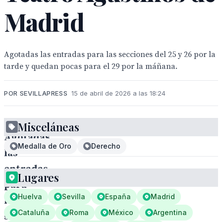
Madrid
Agotadas las entradas para las secciones del 25 y 26 por la
tarde y quedan pocas para el 29 por la máñana.
POR SEVILLAPRESS
15 de abril de 2026 a las 18:24
Misceláneas
Agotadas
Medalla de Oro
Derecho
las
entradas
Lugares
para
Huelva
Sevilla
España
Madrid
las
Cataluña
Roma
México
Argentina
secciones