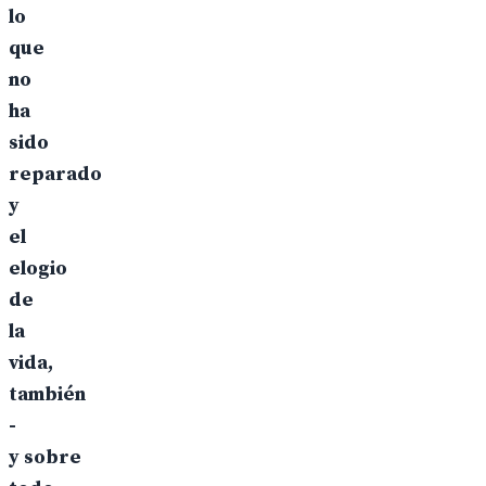
lo
que
no
ha
sido
reparado
y
el
elogio
de
la
vida,
también
-
y sobre