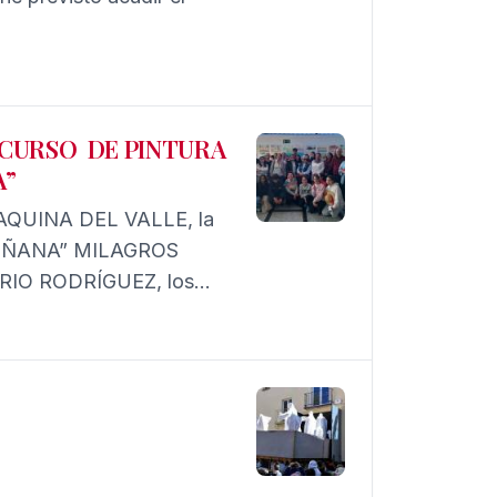
NCURSO DE PINTURA
A”
OAQUINA DEL VALLE, la
 DOÑANA” MILAGROS
ARIO RODRÍGUEZ, los
ROMERO y ELENA MONTES
los ganadores: CAMILA
ÓN, AIHOHA HERNÁNDEZ