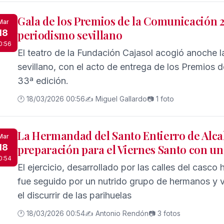
Gala de los Premios de la Comunicación 
Mar
18
periodismo sevillano
0:56
El teatro de la Fundación Cajasol acogió anoche l
sevillano, con el acto de entrega de los Premios 
33ª edición.
🕐 18/03/2026 00:56
✍️ Miguel Gallardo
📷 1 foto
La Hermandad del Santo Entierro de Alcalá
Mar
18
preparación para el Viernes Santo con u
0:54
El ejercicio, desarrollado por las calles del casco 
fue seguido por un nutrido grupo de hermanos y
el discurrir de las parihuelas
🕐 18/03/2026 00:54
✍️ Antonio Rendón
📷 3 fotos