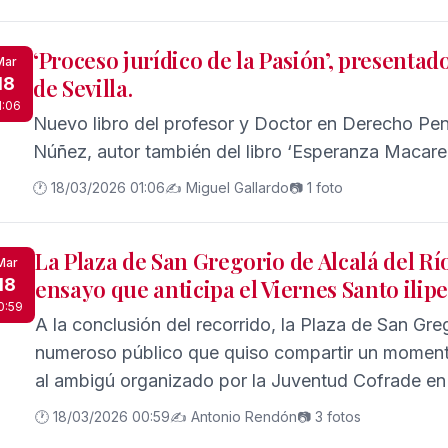
‘Proceso jurídico de la Pasión’, presentad
Mar
18
de Sevilla.
1:06
Nuevo libro del profesor y Doctor en Derecho Pe
🕐 18/03/2026 01:06
✍️ Miguel Gallardo
📷 1 foto
La Plaza de San Gregorio de Alcalá del Río
Mar
18
ensayo que anticipa el Viernes Santo ilip
0:59
A la conclusión del recorrido, la Plaza de San Gr
numeroso público que quiso compartir un moment
al ambigú organizado por la Juventud Cofrade e
Ilipense.
🕐 18/03/2026 00:59
✍️ Antonio Rendón
📷 3 fotos