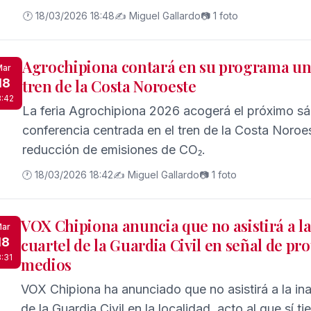
la radiotelevisión municipal su emoción ante una 
🕐 18/03/2026 18:48
✍️ Miguel Gallardo
📷 1 foto
subrayado, tiene un significado muy especial en s
Agrochipiona contará en su programa una
Mar
18
tren de la Costa Noroeste
8:42
La feria Agrochipiona 2026 acogerá el próximo s
conferencia centrada en el tren de la Costa Noroes
reducción de emisiones de CO₂.
🕐 18/03/2026 18:42
✍️ Miguel Gallardo
📷 1 foto
VOX Chipiona anuncia que no asistirá a l
ar
18
cuartel de la Guardia Civil en señal de prot
8:31
medios
VOX Chipiona ha anunciado que no asistirá a la in
de la Guardia Civil en la localidad, acto al que sí ti