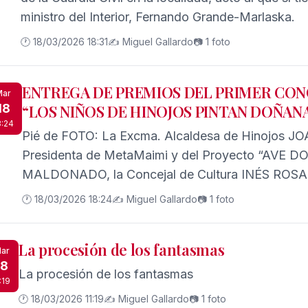
ministro del Interior, Fernando Grande-Marlaska.
🕐 18/03/2026 18:31
✍️ Miguel Gallardo
📷 1 foto
ENTREGA DE PREMIOS DEL PRIMER CO
Mar
18
“LOS NIÑOS DE HINOJOS PINTAN DOÑAN
8:24
Pié de FOTO: La Excma. Alcaldesa de Hinojos J
Presidenta de MetaMaimi y del Proyecto “AVE
MALDONADO, la Concejal de Cultura INÉS ROS
profesores de Artes Plásticas JUAN MIGUEL 
🕐 18/03/2026 18:24
✍️ Miguel Gallardo
📷 1 foto
ROMERO, los autores participantes, entre ellos 
VALENTINA GÓMEZ RUIZ, IRENE PÉREZ HALD
La procesión de los fantasmas
e ISABEL RAMALLO. FOTO: T.L.
ar
18
La procesión de los fantasmas
:19
🕐 18/03/2026 11:19
✍️ Miguel Gallardo
📷 1 foto