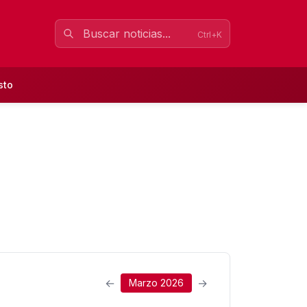
Ctrl+K
sto
←
→
Marzo 2026