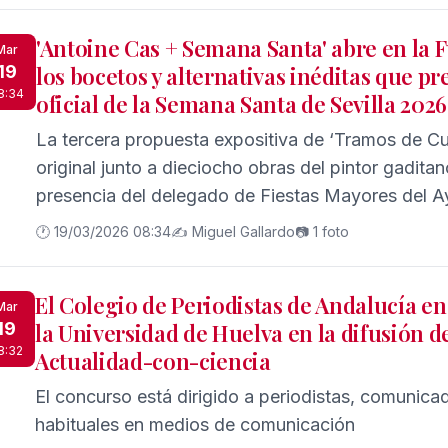
'Antoine Cas + Semana Santa' abre en la 
Mar
19
los bocetos y alternativas inéditas que pr
8:34
oficial de la Semana Santa de Sevilla 2026
La tercera propuesta expositiva de ‘Tramos de Cu
original junto a dieciocho obras del pintor gadita
presencia del delegado de Fiestas Mayores del A
del Consejo General de Hermandades y Cofradías 
🕐 19/03/2026 08:34
✍️ Miguel Gallardo
📷 1 foto
El Colegio de Periodistas de Andalucía e
Mar
19
la Universidad de Huelva en la difusión d
8:32
Actualidad-con-ciencia
El concurso está dirigido a periodistas, comunica
habituales en medios de comunicación