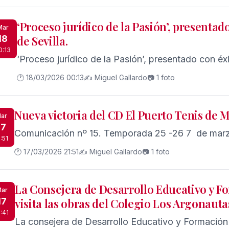
‘Proceso jurídico de la Pasión’, presentad
Mar
18
de Sevilla.
0:13
‘Proceso jurídico de la Pasión’, presentado con éxi
🕐 18/03/2026 00:13
✍️ Miguel Gallardo
📷 1 foto
Nueva victoria del CD El Puerto Tenis de M
ar
17
Comunicación nº 15. Tempor
:51
🕐 17/03/2026 21:51
✍️ Miguel Gallardo
📷 1 foto
La Consejera de Desarrollo Educativo y F
ar
17
visita las obras del Colegio Los Argonauta
1:41
La consejera de Desarrollo Educativo y Formación 