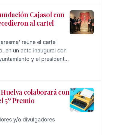
Fundación Cajasol con
ecedieron al cartel
aresma’ reúne el cartel
no, en un acto inaugural con
yuntamiento y el presidente
de la ciudad de Sevilla
n Huelva colaborará con
el 5º Premio
dores y/o divulgadores