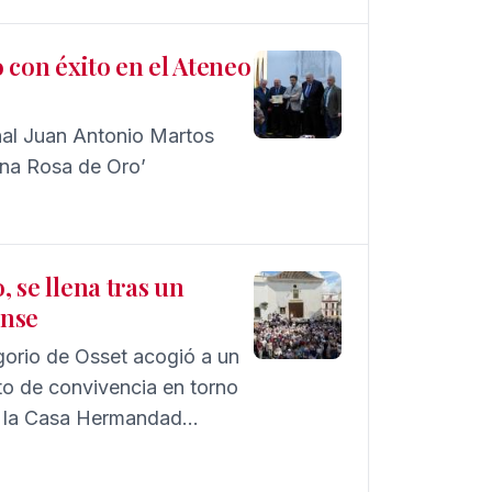
o con éxito en el Ateneo
nal Juan Antonio Martos
Núñez, autor también del libro ‘Esperanza Macarena Rosa de Oro’
, se llena tras un
ense
egorio de Osset acogió a un
o de convivencia en torno
n la Casa Hermandad