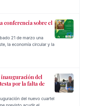
responsabilidad que, ha
u vida.
 conferencia sobre el
ábado 21 de marzo una
te, la economía circular y la
a inauguración del
esta por la falta de
auguración del nuevo cuartel
ene previsto acudir el