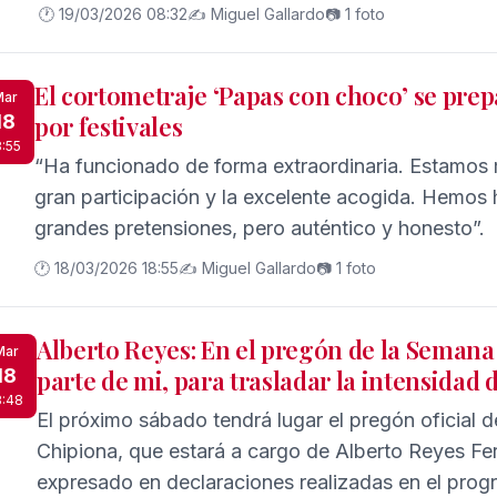
🕐 19/03/2026 08:32
✍️ Miguel Gallardo
📷 1 foto
El cortometraje ‘Papas con choco’ se prep
Mar
18
por festivales
8:55
“Ha funcionado de forma extraordinaria. Estamos
gran participación y la excelente acogida. Hemos h
grandes pretensiones, pero auténtico y honesto”.
🕐 18/03/2026 18:55
✍️ Miguel Gallardo
📷 1 foto
Alberto Reyes: En el pregón de la Semana
Mar
18
parte de mi, para trasladar la intensidad 
8:48
El próximo sábado tendrá lugar el pregón oficial 
Chipiona, que estará a cargo de Alberto Reyes Fe
expresado en declaraciones realizadas en el pro