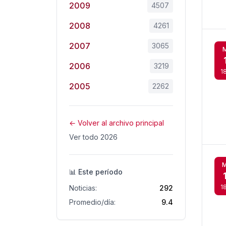
2009
4507
2008
4261
2007
3065
2006
3219
1
2005
2262
← Volver al archivo principal
Ver todo 2026
M
📊 Este período
1
Noticias:
292
Promedio/día:
9.4