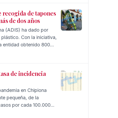
e recogida de tapones
más de dos años
na (ADIS) ha dado por
ástico. Con la iniciativa,
a entidad obtenido 800
se usan en las clases y
tasa de incidencia
 pandemia en Chipiona
nte pequeña, de la
 casos por cada 100.000