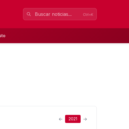
Ctrl+K
sto
←
→
2021