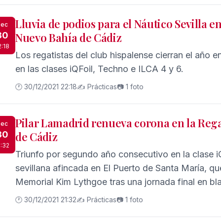
Lluvia de podios para el Náutico Sevilla e
ec
30
Nuevo Bahía de Cádiz
2:18
Los regatistas del club hispalense cierran el año
en las clases iQFoil, Techno e ILCA 4 y 6.
🕐 30/12/2021 22:18
✍️ Prácticas
📷 1 foto
Pilar Lamadrid renueva corona en la Reg
ec
30
de Cádiz
1:32
Triunfo por segundo año consecutivo en la clase iQ
sevillana afincada en El Puerto de Santa María, qu
Memorial Kim Lythgoe tras una jornada final en bl
🕐 30/12/2021 21:32
✍️ Prácticas
📷 1 foto