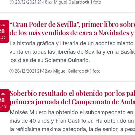
🕐 28/12/2021 21:48
✍️ Miguel Gallardo
📷 1 foto
“Gran Poder de Sevilla”, primer libro sobr
ec
28
de los más vendidos de cara a Navidades y
1:42
La historia gráfica y literaria de un acontecimiento
venta en todas las librerías de Sevilla y en la Basí
los días de su Solemne Quinario.
🕐 28/12/2021 21:42
✍️ Miguel Gallardo
📷 1 foto
Soberbio resultado el obtenido por los pal
Dec
28
primera jornada del Campeonato de Anda
1:33
Moisés Mulero ha obtenido el subcampeonato en l
más de 40 años y Fran Castillo Jr. Ha obtenido un
la reñidísima máxima categoría, la de senior, a pesa