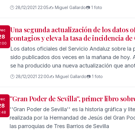
de Chipiona
🕐 28/12/2021 22:05
✍️ Miguel Gallardo
📷 1 foto
Una segunda actualización de los datos o
Dec
28
contagios y eleva la tasa de incidencia de
2:00
Los datos oficiales del Servicio Andaluz sobre l
sido publicados dos veces en la mañana de hoy. Al
se ha producido una nueva actualización que ano
🕐 28/12/2021 22:00
✍️ Miguel Gallardo
📷 1 foto
''Gran Poder de Sevilla'', primer libro sob
Dec
28
''Gran Poder de Sevilla'' es la historia gráfica y li
1:48
realizada por la Hermandad de Jesús del Gran Pode
las parroquias de Tres Barrios de Sevilla