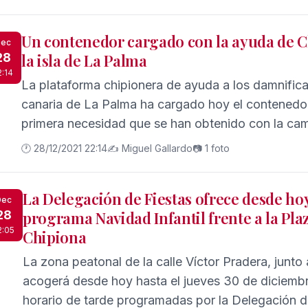
Un contenedor cargado con la ayuda de Ch
ec
28
la isla de La Palma
2:14
La plataforma chipionera de ayuda a los damnificad
canaria de La Palma ha cargado hoy el contenedor
primera necesidad que se han obtenido con la ca
🕐 28/12/2021 22:14
✍️ Miguel Gallardo
📷 1 foto
La Delegación de Fiestas ofrece desde hoy
Dec
28
programa Navidad Infantil frente a la Pla
2:05
Chipiona
La zona peatonal de la calle Víctor Pradera, junto
acogerá desde hoy hasta el jueves 30 de diciembre
horario de tarde programadas por la Delegación d