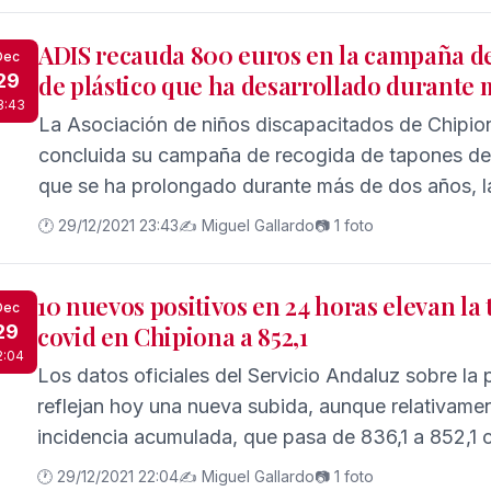
ADIS recauda 800 euros en la campaña d
Dec
29
de plástico que ha desarrollado durante 
3:43
La Asociación de niños discapacitados de Chipio
concluida su campaña de recogida de tapones de pl
que se ha prolongado durante más de dos años, l
euros que destinará a sufragar los materiales que 
🕐 29/12/2021 23:43
✍️ Miguel Gallardo
📷 1 foto
actividades
10 nuevos positivos en 24 horas elevan la 
Dec
29
covid en Chipiona a 852,1
2:04
Los datos oficiales del Servicio Andaluz sobre la
reflejan hoy una nueva subida, aunque relativame
incidencia acumulada, que pasa de 836,1 a 852,1
habitantes.
🕐 29/12/2021 22:04
✍️ Miguel Gallardo
📷 1 foto