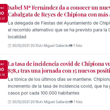
Isabel Mª Fernández da a conocer un nuev
Dec
30
Cabalgata de Reyes de Chipiona con más 
0:31
La delegada de Fiestas del Ayuntamiento de Chip
el recorrido alternativo que se ha previsto para l
localidad
🕐 30/12/2021 20:31
✍️ Miguel Gallardo
📷 1 foto
La tasa de incidencia covid de Chipiona v
Dec
30
878,1 tras una jornada con 15 nuevos posit
0:18
La tónica de los últimos días se mantiene. Chipio
incremento de la tasa de incidencia covid, que ha
casos por cada 100.000 habitantes
🕐 30/12/2021 20:18
✍️ Miguel Gallardo
📷 1 foto