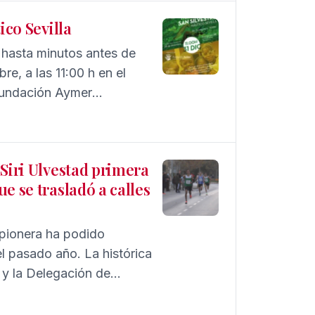
ico Sevilla
 hasta minutos antes de
re, a las 11:00 h en el
 Fundación Aymer
oyecto en Mozambique.
Siri Ulvestad primera
e se trasladó a calles
ipionera ha podido
el pasado año. La histórica
 y la Delegación de
 participaron 134