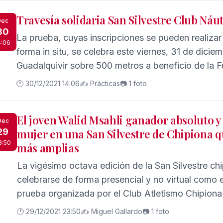
Travesía solidaria San Silvestre Club Náut
Dec
30
La prueba, cuyas inscripciones se pueden realizar
4:06
forma in situ, se celebra este viernes, 31 de diciemb
Guadalquivir sobre 500 metros a beneficio de la
(Congregación Sagrados Corazones) para un pr
🕐 30/12/2021 14:06
✍️ Prácticas
📷 1 foto
El joven Walid Msahli ganador absoluto y 
Dec
29
mujer en una San Silvestre de Chipiona qu
3:50
más amplias
La vigésimo octava edición de la San Silvestre ch
celebrarse de forma presencial y no virtual como 
prueba organizada por el Club Atletismo Chipiona
Deportes del Ayuntamiento de Chipiona, en la que
🕐 29/12/2021 23:50
✍️ Miguel Gallardo
📷 1 foto
corredores...