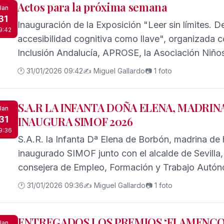
Actos para la próxima semana
Jan
31
Inauguración de la Exposición "Leer sin límites. 
9:42
accesibilidad cognitiva como llave", organizada 
Inclusión Andalucía, APROSE, la Asociación Niño
Planeta Propio. Esta exposición permanecerá expu
🕐 31/01/2026 09:42
✍️ Miguel Gallardo
📷 1 foto
en horario de lunes a viernes de 9 a 21 y sábado 
permanecerá cerrado.
S.A.R LA INFANTA DOÑA ELENA, MADRIN
Jan
31
INAUGURA SIMOF 2026
9:36
S.A.R. la Infanta Dª Elena de Borbón, madrina d
inaugurado SIMOF junto con el alcalde de Sevilla,
consejera de Empleo, Formación y Trabajo Autón
Andalucía, Rocío Blanco y Raquel Revuelta, CEO
🕐 31/01/2026 09:36
✍️ Miguel Gallardo
📷 1 foto
Comunicación Doble Erre
ENTREGADOS LOS PREMIOS ‘FLAMENCO E
Jan