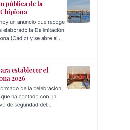
n pública de la
o Chipiona
a hoy un anuncio que recoge
a elaborado la Delimitación
ona (Cádiz) y se abre el
 del documento para
 considerarse afectados.
mación pública, la
ara establecer el
iona 2026
nformado de la celebración
, que ha contado con un
tivo de seguridad del