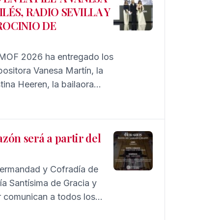
LÉS, RADIO SEVILLA Y
ROCINIO DE
IMOF 2026 ha entregado los
positora Vanesa Martín, la
tina Heeren, la bailaora
ntenario y la diseñadora de
 a la difusión,
stintos ámbitos
zón será a partir del
Hermandad y Cofradía de
ía Santísima de Gracia y
r comunican a todos los
e febrero, la Iglesia del