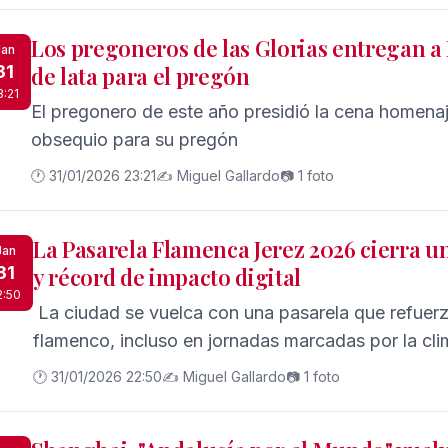
Los pregoneros de las Glorias entregan a 
Jan
31
de lata para el pregón
3:21
El pregonero de este año presidió la cena homena
obsequio para su pregón
🕐 31/01/2026 23:21
✍️ Miguel Gallardo
📷 1 foto
La Pasarela Flamenca Jerez 2026 cierra un
Jan
31
y récord de impacto digital
2:50
La ciudad se vuelca con una pasarela que refuerz
flamenco, incluso en jornadas marcadas por la cli
🕐 31/01/2026 22:50
✍️ Miguel Gallardo
📷 1 foto