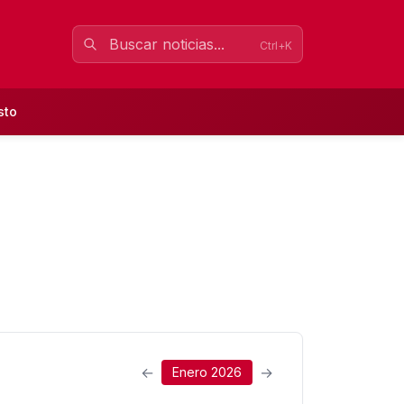
Ctrl+K
sto
←
→
Enero 2026