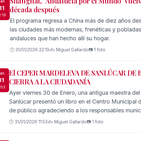
Shanghai, "Andalucía por el Mundo" vuel
Jan
31
década después
2:19
El programa regresa a China más de diez años de
las ciudades más modernas, frenéticas y pobladas
andaluces que han hecho allí su hogar.
🕐 31/01/2026 22:19
✍️ Miguel Gallardo
📷 1 foto
El CEPER MARDELEVA DE SANLÚCAR DE
an
31
CIERRA A LA CIUDADANÍA
1:53
Ayer viernes 30 de Enero, una antigua maestra del
Sanlúcar presentó un libro en el Centro Municipal 
de público agradeciendo a los responsables municip
asociaciones de la zona la, vecinal y de mujeres, 
🕐 31/01/2026 11:53
✍️ Miguel Gallardo
📷 1 foto
verdadero centro de participación comunitaria. Así
como algunas de las asistentes