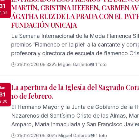
31
MARTÍN, CRISTINA HEEREN, CARMEN AVI
9:33
ÁGATHA RUIZ DE LA PRADA CON EL PAT
FUNDACIÓN UNICAJA
La Semana Internacional de la Moda Flamenca S
premios ‘Flamenco en la piel’ a la cantante y com
profesora y directora de escuela de flamenco Cris
Carmen Avilés, la emisora Radio Sevilla por su ce
🕐 31/01/2026 09:33
✍️ Miguel Gallardo
📷 1 foto
moda Ágatha Ruiz de la Prada, por su contribución
preservación y proyección del flamenco desde di
La apertura de la Iglesia del Sagrado Cora
Jan
31
10 de febrero.
9:30
El Hermano Mayor y la Junta de Gobierno de la 
Nazarenos del Santísimo Cristo de las Almas, Mar
Amparo, María Inmaculada y San Francisco Javie
hermanos y fieles que, a partir del próximo día 10 d
🕐 31/01/2026 09:30
✍️ Miguel Gallardo
📷 1 foto