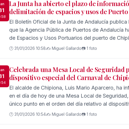
La Junta ha abierto el plazo de informació
Jan
31
delimitación de espacios y usos de Puert
0:58
El Boletín Oficial de la Junta de Andalucía public
que la Agencia Pública de Puertos de Andalucía h
de Espacios y Usos Portuarios del puerto de Chipi
trámite de información pública con la exposición
🕐 31/01/2026 10:58
✍️ Miguel Gallardo
📷 1 foto
conocimiento general, y de aquellos que pudieran
Cabe por tanto, durante el plazo que dure la infor
Celebrada una Mesa Local de Seguridad p
presentación de alegaciones.
Jan
31
dispositivo especial del Carnaval de Chip
0:54
El alcalde de Chipiona, Luis Mario Aparcero, ha i
en el día de hoy de una Mesa Local de Seguridad
único punto en el orden del día relativo al disposi
Carnaval de Chipiona 2026.
🕐 31/01/2026 10:54
✍️ Miguel Gallardo
📷 1 foto