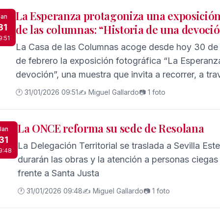
La Esperanza protagoniza una exposición 
Jan
31
de las columnas: “Historia de una devoci
9:51
La Casa de las Columnas acoge desde hoy 30 de 
de febrero la exposición fotográfica “La Esperanza
devoción”, una muestra que invita a recorrer, a tra
profunda y arraigada vinculación de Triana con s
🕐 31/01/2026 09:51
✍️ Miguel Gallardo
📷 1 foto
La ONCE reforma su sede de Resolana
Jan
31
La Delegación Territorial se traslada a Sevilla Es
9:48
durarán las obras y la atención a personas ciegas
frente a Santa Justa
🕐 31/01/2026 09:48
✍️ Miguel Gallardo
📷 1 foto