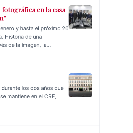
fotográfica en la casa
ón”
enero y hasta el próximo 26
. Historia de una
vés de la imagen, la
u Esperanza.
te durante los dos años que
 se mantiene en el CRE,