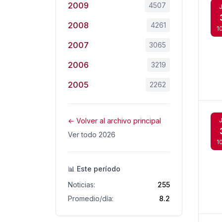
2009
4507
2008
4261
1
2007
3065
2006
3219
2005
2262
← Volver al archivo principal
Ver todo 2026
1
📊 Este período
Noticias:
255
Promedio/día:
8.2