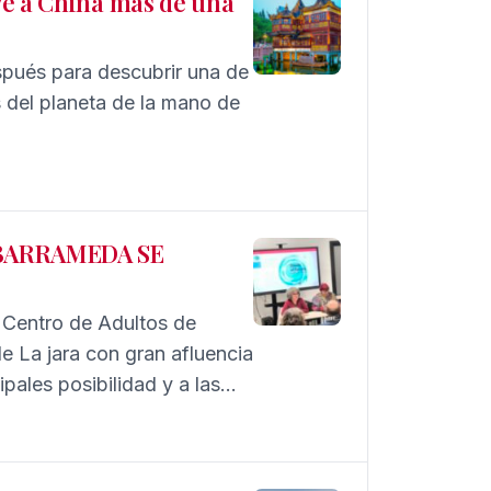
ve a China más de una
spués para descubrir una de
 del planeta de la mano de
 BARRAMEDA SE
 Centro de Adultos de
de La jara con gran afluencia
ales posibilidad y a las
haberlo convertido en un
 mismo, tanto la autora