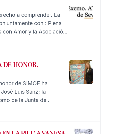
Derecho a comprender. La
conjuntamente con : Plena
s con Amor y la Asociación
esta hasta el 2 de marzo,
de 9 a 14, el domingo
A DE HONOR,
e honor de SIMOF ha
 José Luis Sanz; la
omo de la Junta de
 de la Agencia de Moda y
N LA PIEL’ A VANESA