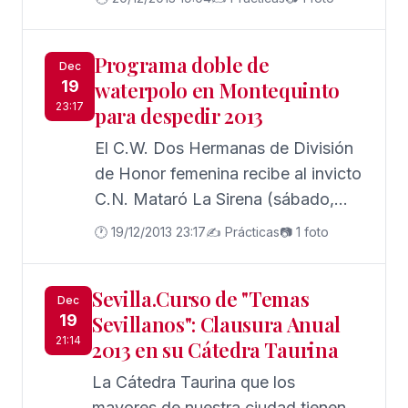
principios".
cincuenta y tres años. Fue su
lanzamiento decisivo después de
Programa doble de
varias intentonas relevantes, pero
Dec
19
waterpolo en Montequinto
no definitivas, como Benidorm, la
23:17
para despedir 2013
estancia parisina con Barclay, la
tourné Noche de Ronda, que el
El C.W. Dos Hermanas de División
propio artista recuerda siempre
de Honor femenina recibe al invicto
como la del hambre, y su histórico
C.N. Mataró La Sirena (sábado,
recital del Teatro de la Zarzuela.
17:00 h). En Segunda Nacional
🕐 19/12/2013 23:17
✍️ Prácticas
📷 1 foto
masculina, los nazarenos defienden
liderato ante el C.D.W. Navarra
Sevilla.Curso de "Temas
(15:30 h).
Dec
19
Sevillanos": Clausura Anual
21:14
2013 en su Cátedra Taurina
La Cátedra Taurina que los
mayores de nuestra ciudad tienen