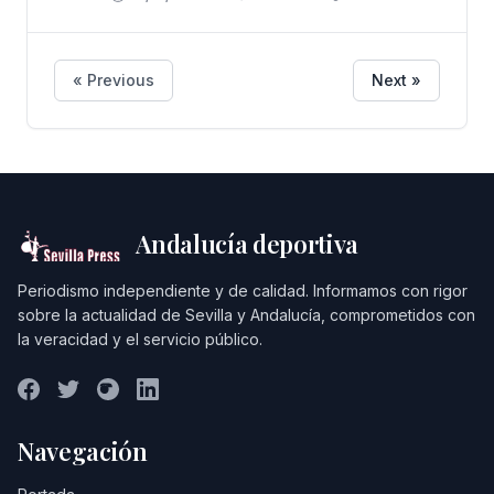
que se agolpaban por ver a uno de
los presidentes de los Estados
Unidos más populares y
« Previous
Next »
glamurosos. La limusina entró en la
plaza Dealey sobre las 12:30 del 22
de Noviembre de 1963. Conducía el
vehículo presidencial el agente
secreto Bill Greer, junto a él John
Andalucía deportiva
Conally, Nellie su esposa-, el
Periodismo independiente y de calidad. Informamos con rigor
presidente John F.Kennedy y su
sobre la actualidad de Sevilla y Andalucía, comprometidos con
esposa Jacqueline. Avanzaba
la veracidad y el servicio público.
lentamente por las calles de la
ciudad texana de Dallas, saludando
a izquierda y derecha a los
Navegación
ciudadanos de la ciudad sureña que
se agolpaban por ver a uno de los