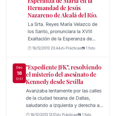
Esperanza de María en la
Hermandad de Jesús
Nazareno de Alcalá del Río.
La Srta. Reyes María Velazco de
los Santo, pronunciara la XVIII
Exaltación de la Esperanza de
María el día 22 de diciembre a las
🕐 18/12/2013 23:44
✍️ Prácticas
📷 1 foto
12:00 horas en la Iglesia Parroquial
de Santa María de la Asunción,
"Expediente JFK", resolviendo
donde tiene su sede en esta señera
Dec
18
el misterio del asesinato de
parroquia
12:51
Kennedy desde Sevilla
Avanzaba lentamente por las calles
de la ciudad texana de Dallas,
saludando a izquierda y derecha a
los ciudadanos de la ciudad sureña
🕐 18/12/2013 12:51
✍️ Prácticas
📷 1 foto