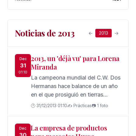
Noticias de 2013
←
→
2013
2013, un 'déjà vu' para Lorena
Dec
31
Miranda
01:10
La campeona mundial del C.W. Dos
Hermanas hace balance de un año
en el que prosiguió en tierras
nazarenas al tiempo que continuó
🕐 31/12/2013 01:10
✍️ Prácticas
📷 1 foto
haciendo historia con la selección
española.
La empresa de productos
Dec
30