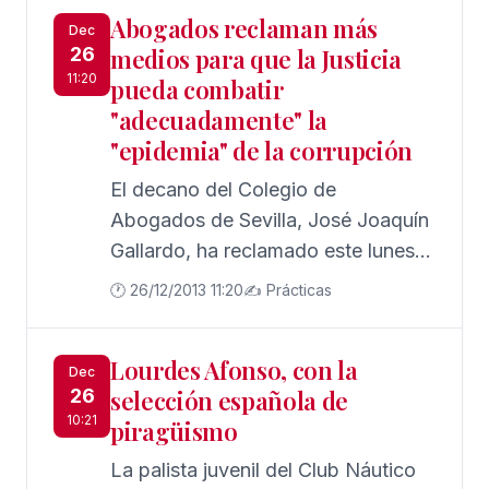
reconocimientos.
Abogados reclaman más
Dec
26
medios para que la Justicia
11:20
pueda combatir
"adecuadamente" la
"epidemia" de la corrupción
El decano del Colegio de
Abogados de Sevilla, José Joaquín
Gallardo, ha reclamado este lunes
más medios personales y materiales
🕐 26/12/2013 11:20
✍️ Prácticas
para que la Justicia pueda combatir
adecuadamente la "lacra social" y
Lourdes Afonso, con la
la "epidemia" de la corrupción que
Dec
26
selección española de
afecta actualmente a España,
10:21
piragüismo
apoyando así las reivindicaciones
acordadas en la XXIII reunión de
La palista juvenil del Club Náutico