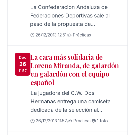
La Confederacion Andaluza de
Federaciones Deportivas sale al
paso de la propuesta de
modificación del art 32.4 de la ley
🕐 26/12/2013 12:51
✍️ Prácticas
10/90 del Deporte estatal, en la que
se intenta crear la licencia deportiva
La cara más solidaria de
única con carácter estatal.
Dec
26
Lorena Miranda, de galardón
11:57
en galardón con el equipo
español
La jugadora del C.W. Dos
Hermanas entrega una camiseta
dedicada de la selección al
Proyecto ELL@S. Las campeonas
🕐 26/12/2013 11:57
✍️ Prácticas
📷 1 foto
del mundo siguen recogiendo