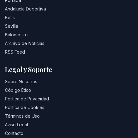
Portada
presidentes de los Estados Unidos
Andalucía Deportiva
más populares y glamurosos. La
Betis
limusina entró en la plaza Dealey
Sevilla
sobre las 12:30 del 22 de
Baloncesto
Noviembre de 1963. Conducía el
Archivo de Noticias
vehículo presidencial el agente
RSS Feed
secreto Bill Greer, junto a él John
Conally, Nellie su esposa-, el
Legal y Soporte
presidente John F.Kennedy y su
Sobre Nosotros
esposa Jacqueline.
Código Ético
Política de Privacidad
Política de Cookies
Términos de Uso
Aviso Legal
Contacto