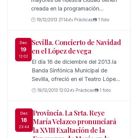
creada en la programación
académica de su Curso de "Temas
🕐 19/12/2013 21:14
✍️ Prácticas
📷 1 foto
Sevillanos", celebra hoy Viernes, a
las seis de la tarde,
Sevilla. Concierto de Navidad
Dec
19
en el López de vega
12:02
El día 16 de diciembre del 2013.la
Banda Sinfónica Municipal de
Sevilla, ofreció en el Teatro López
de Vega un concierto extraordinario
🕐 19/12/2013 12:02
✍️ Prácticas
📷 1 foto
de Navidad organizado por la
Delegación de Cultura del
Provincia. La Srta. Reye
Ayuntamiento de Sevilla y el
Dec
18
María Velazco pronunciará
Excmo. Ateneo de Sevilla y
23:44
la XVIII Exaltación de la