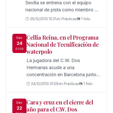
jueces decanos de España
Sevilla se entrena con el equipo
celebrada esta pasada semana en
nacional de pista como miembro de
Sevilla.
la concentración permanente del
🕐 26/12/2013 10:21
✍️ Prácticas
📷 1 foto
CEAR de La Cartuja.
Cellia Reina, en el Programa
Dec
24
Nacional de Tecnificación de
01:09
waterpolo
La jugadora del C.W. Dos
Hermanas acude a una
concentración en Barcelona junto
con el técnico nazareno Ruper
🕐 24/12/2013 01:09
✍️ Prácticas
📷 1 foto
Sánchez, director técnico de la
FAN.
Cara y cruz en el cierre del
Dec
22
año para el C.W. Dos