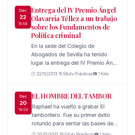
aparecen en la imagen con diversos
cine y televisión y empresaria.
Entrega del IV Premio Ángel
miembros de la Junta de Gobierno
Dec
22
Olavarría Téllez a un trabajo
de la institución colegial y los
15:58
sobre los Fundamentos de
abogados que actuaron como
Política criminal
padrinos en ese acto.
En la sede del Colegio de
Abogados de Sevilla ha tenido
lugar la entrega del IV Premio Ángel
Olavarría Téllez, otorgado por la
🕐 22/12/2013 15:58
✍️ Prácticas
📷 1 foto
Fundación de Cultura Andaluza y
que en esta edición ha
EL HOMBRE DEL TAMBOR
correspondido al catedrático de
Dec
20
derecho penal de la Universidad de
Raphael ha vuelto a grabar El
19:04
Navarra Pablo Sánchez-Ostiz, por
tamborilero. Fue su primer éxito
su trabajo titulado "Fundamentos
rotundo para sentar las bases de
de política criminal: un retorno a los
una carrera que dura ya más de
🕐 20/12/2013 19:04
✍️ Prácticas
📷 1 foto