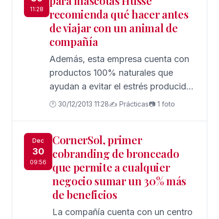
para mascotas Husse
11:28
recomienda qué hacer antes
de viajar con un animal de
compañía
Además, esta empresa cuenta con
productos 100% naturales que
ayudan a evitar el estrés producido
por el traslado, eventos navideños
🕐 30/12/2013 11:28
✍️ Prácticas
📷 1 foto
con mucha gente o situaciones de
nerviosismo para el animal como ir
CornerSol, primer
al veterinario.
Dec
30
cobranding de bronceado
09:56
que permite a cualquier
negocio sumar un 30% más
de beneficios
La compañía cuenta con un centro