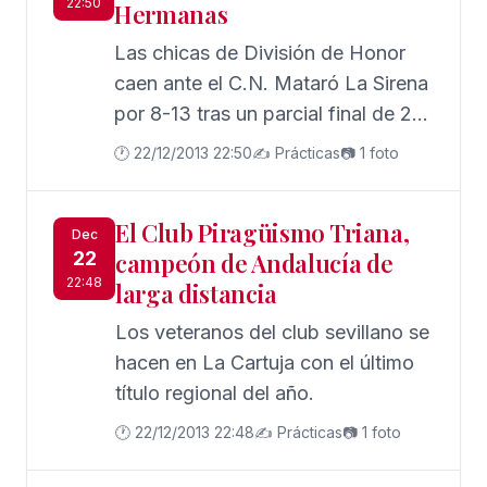
22:50
Hermanas
Las chicas de División de Honor
caen ante el C.N. Mataró La Sirena
por 8-13 tras un parcial final de 2-
6. La cara de la jornada la da el
🕐 22/12/2013 22:50
✍️ Prácticas
📷 1 foto
equipo masculino, líder invicto en
Segunda Nacional tras superar al
El Club Piragüismo Triana,
C.D.W. Navarra por 11-6.
Dec
22
campeón de Andalucía de
22:48
larga distancia
Los veteranos del club sevillano se
hacen en La Cartuja con el último
título regional del año.
🕐 22/12/2013 22:48
✍️ Prácticas
📷 1 foto