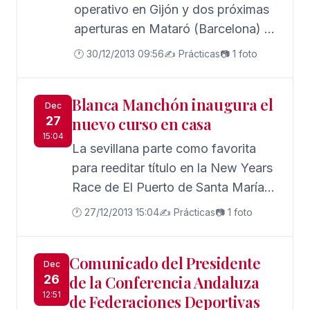
operativo en Gijón y dos próximas
aperturas en Mataró (Barcelona) y
Salamanca. El plan de expansión
🕐 30/12/2013 09:56
✍️ Prácticas
📷 1 foto
que se ha marcado la empresa es
llegar a 100 centros en tres años:
Blanca Manchón inaugura el
10 el primero, 30 el segundo y 60
Dec
27
nuevo curso en casa
el tercero.
15:04
La sevillana parte como favorita
para reeditar título en la New Years
Race de El Puerto de Santa María,
que arranca el sábado.
🕐 27/12/2013 15:04
✍️ Prácticas
📷 1 foto
Comunicado del Presidente
Dec
26
de la Conferencia Andaluza
12:51
de Federaciones Deportivas