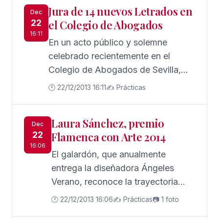
Jura de 14 nuevos Letrados en
Dec
22
el Colegio de Abogados
16:11
En un acto público y solemne
celebrado recientemente en el
Colegio de Abogados de Sevilla,
presidido por el decano José
🕐 22/12/2013 16:11
✍️ Prácticas
Joaquín Gallardo, han jurado como
nuevos letrados Rocío Carrasco,
Laura Sánchez, premio
Sonia Berlanga, Rosario Valle, Lidia
Dec
22
Flamenca con Arte 2014
Hurtado, Antonio García, María
16:06
José Cansino, Vicente Blázquez,
El galardón, que anualmente
Alberto Sánchez, Margarita
entrega la diseñadora Ángeles
Guerrero, María Páez, Verónica
Verano, reconoce la trayectoria
Romero, Juan Carlos Lacañina, Pilar
impecable de la modelo onubense,
🕐 22/12/2013 16:06
✍️ Prácticas
📷 1 foto
Gómez y Gracia Murciano, que
que también triunfa como actriz de