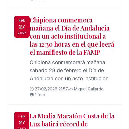
fomentar la participación en el
Circuito Local de Carreras 2026,
Chipiona conmemora
Feb
que consta de siete pruebas.
27
mañana el Día de Andalucía
21:57
con un acto institucional a
las 12:30 horas en el que leerá
el manifiesto de la FAMP
Chipiona conmemorará mañana
sábado 28 de febrero el Día de
Andalucía con un acto institucional
que tendrá lugar a las 12:30 horas
🕐 27/02/2026 21:57
✍️ Miguel Gallardo
en la plaza de Andalucía.
📷 1 foto
La Media Maratón Costa de la
Feb
27
Luz batirá récord de
21:52