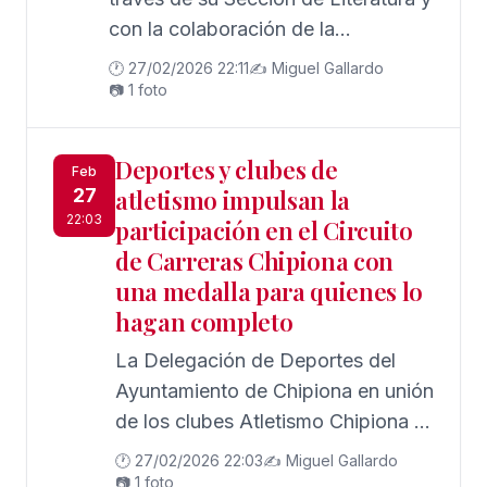
con la colaboración de la
Delegación de Cultura del
🕐 27/02/2026 22:11
✍️ Miguel Gallardo
Ayuntamiento de Chipiona, ha
📷 1 foto
organizado para el viernes 6 de
marzo el acto de la presentación
Deportes y clubes de
Feb
del libro ‘Estación Sur’, obra de
27
atletismo impulsan la
José Ángel Lucena
22:03
participación en el Circuito
de Carreras Chipiona con
una medalla para quienes lo
hagan completo
La Delegación de Deportes del
Ayuntamiento de Chipiona en unión
de los clubes Atletismo Chipiona y
Atletismo Correplayas han puesto
🕐 27/02/2026 22:03
✍️ Miguel Gallardo
en marcha una iniciativa para
📷 1 foto