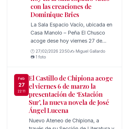
con las creaciones de
Dominique Bries
La Sala Espacio Vacío, ubicada en
Casa Manolo – Peña El Chusco
acoge dese hoy viernes 27 de
febrero una nueva propuesta
🕐 27/02/2026 23:50
✍️ Miguel Gallardo
expositiva con obras del artista de
📷 1 foto
Luxemburgo Dominique Bries.
El Castillo de Chipiona acoge
Feb
27
el viernes 6 de marzo la
22:11
presentación de ‘Estación
Sur’, la nueva novela de José
Ángel Lucena
Nuevo Ateneo de Chipiona, a
través de su Sección de Literatura y