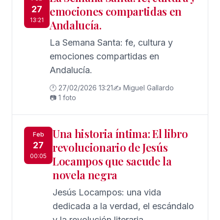
27
emociones compartidas en
13:21
Andalucía.
La Semana Santa: fe, cultura y
emociones compartidas en
Andalucía.
🕐 27/02/2026 13:21
✍️ Miguel Gallardo
📷 1 foto
Una historia íntima: El libro
Feb
27
revolucionario de Jesús
00:05
Locampos que sacude la
novela negra
Jesús Locampos: una vida
dedicada a la verdad, el escándalo
y la revolución literaria