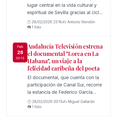
lugar central en la vida cultural y
espiritual de Sevilla gracias al ciclo
de conferencias promovido por el
🕐 28/02/2026 23:18
✍️ Antonio Rendón
Ateneo de Triana y celebrado en la
📷 1 foto
sede de la Fundación MAS
Andalucía Televisión estrena
Feb
28
el documental "Lorca en La
00:13
Habana", un viaje a la
felicidad caribeña del poeta
El documental, que cuenta con la
participación de Canal Sur, recorre
la estancia de Federico García
Lorca en Cuba en 1930 y
🕐 28/02/2026 00:13
✍️ Miguel Gallardo
profundiza en la huella artística y
📷 1 foto
vital que dejó en la isla.