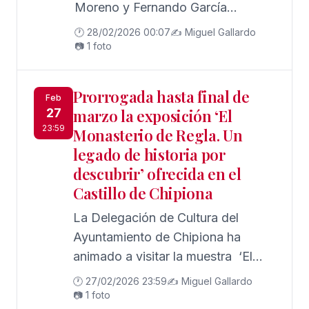
Moreno y Fernando García
importante despliegue técnico y
conducirán una gala especial con
humano para festejar el día de la
🕐 28/02/2026 00:07
✍️ Miguel Gallardo
homenaje a las víctimas del
📷 1 foto
comunidad con todos los
accidente ferroviario del pasado 18
andaluces y andaluzas, en
de enero y el agradecimiento a
Andalucía y el Mundo.
Prorrogada hasta final de
Feb
todos los héroes de Adamuz. Entre
27
marzo la exposición ‘El
el elenco de artistas, se contará
23:59
Monasterio de Regla. Un
con las voces de Estrella Morente,
legado de historia por
María José Llergo, Pedro el
descubrir’ ofrecida en el
Granaíno, Argentina, Cristina Lora
Castillo de Chipiona
y La comparsa “Los Pájaros
La Delegación de Cultura del
Carpinteros”, entre otros.
Ayuntamiento de Chipiona ha
animado a visitar la muestra ‘El
Monasterio de Regla.
🕐 27/02/2026 23:59
✍️ Miguel Gallardo
📷 1 foto