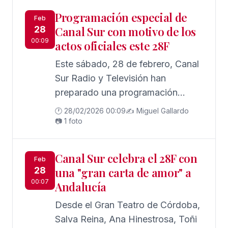
Programación especial de
Feb
28
Canal Sur con motivo de los
00:09
actos oficiales este 28F
Este sábado, 28 de febrero, Canal
Sur Radio y Televisión han
preparado una programación
especial con motivo del Día de
🕐 28/02/2026 00:09
✍️ Miguel Gallardo
Andalucía, que incluye la
📷 1 foto
retransmisión íntegra de los actos
oficiales organizados para esta
Canal Sur celebra el 28F con
Feb
jornada a través de Canal Sur
28
una "gran carta de amor" a
Televisión, Canal Sur Radio y
00:07
Andalucía
CanalSur Más y la entrega de las
Desde el Gran Teatro de Córdoba,
Medallas de Andalucía. Un amplio
Salva Reina, Ana Hinestrosa, Toñi
equipo de profesionales y un