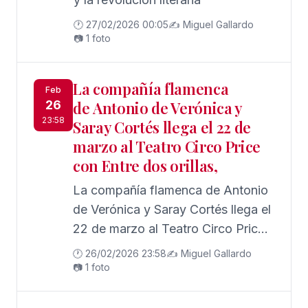
🕐 27/02/2026 00:05
✍️ Miguel Gallardo
📷 1 foto
La compañía flamenca
Feb
26
de Antonio de Verónica y
23:58
Saray Cortés llega el 22 de
marzo al Teatro Circo Price
con Entre dos orillas,
La compañía flamenca de Antonio
de Verónica y Saray Cortés llega el
22 de marzo al Teatro Circo Price
con Entre dos orillas, un musical
🕐 26/02/2026 23:58
✍️ Miguel Gallardo
flamenco que revisita la figura de
📷 1 foto
Miguel de Molina, artista
revolucionario censurado y