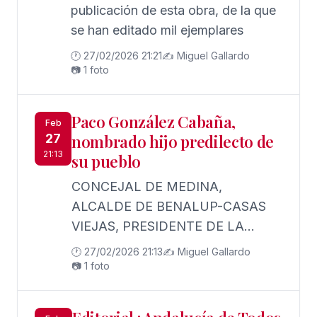
publicación de esta obra, de la que
se han editado mil ejemplares
🕐 27/02/2026 21:21
✍️ Miguel Gallardo
📷 1 foto
Paco González Cabaña,
Feb
27
nombrado hijo predilecto de
21:13
su pueblo
CONCEJAL DE MEDINA,
ALCALDE DE BENALUP-CASAS
VIEJAS, PRESIDENTE DE LA
DIPUTACION DE CÁDIZ,
🕐 27/02/2026 21:13
✍️ Miguel Gallardo
DIPUTADO EN EL CONGRESO DE
📷 1 foto
LOS DIPUTADOS Y SENADOR EN
LA CÁMARA BAJA