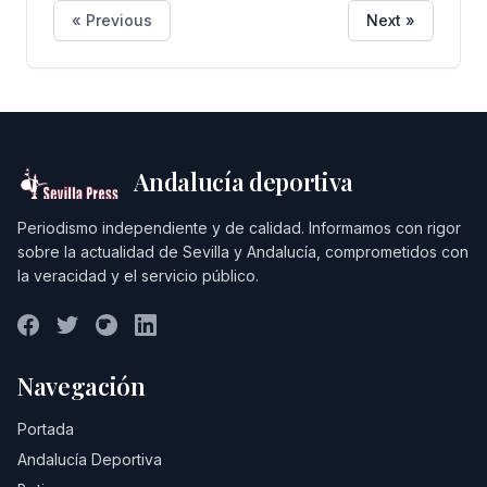
« Previous
Next »
obligado al exilio, desde una
mirada contemporánea a través de
la danza y la música en directo.
Como ya sabes, Miguel de Molina
nunca pasa de moda: sigue más
Andalucía deportiva
vivo que nunca y volver a su figura
siempre es una celebración.
Periodismo independiente y de calidad. Informamos con rigor
sobre la actualidad de Sevilla y Andalucía, comprometidos con
la veracidad y el servicio público.
Navegación
Portada
Andalucía Deportiva