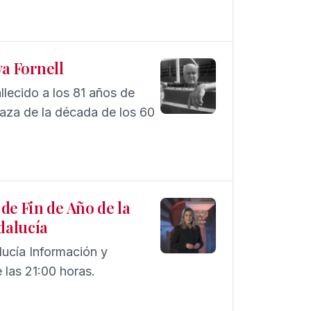
uardia. José Guerrero
va Fornell
lecido a los 81 años de
 raza de la década de los 60
de Fin de Año de la
dalucía
lucía Información y
 las 21:00 horas.