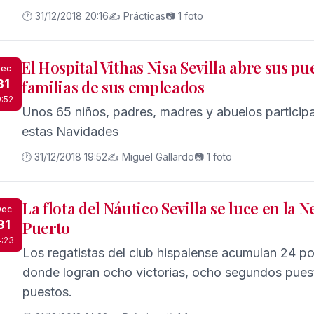
Haendel; el Magnificat, la Pasión según San Mate
🕐 31/12/2018 20:16
✍️ Prácticas
📷 1 foto
El Hospital Vithas Nisa Sevilla abre sus pu
ec
31
familias de sus empleados
9:52
Unos 65 niños, padres, madres y abuelos participa
estas Navidades
🕐 31/12/2018 19:52
✍️ Miguel Gallardo
📷 1 foto
La flota del Náutico Sevilla se luce en la 
Dec
31
Puerto
4:23
Los regatistas del club hispalense acumulan 24 po
donde logran ocho victorias, ocho segundos puest
puestos.