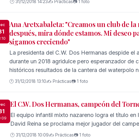
🕐 31/12/2018 14:23
✍️ Prácticas
📷 1 foto
Ana Aretxabaleta: "Creamos un club de la 
ec
31
después, mira dónde estamos. Mi deseo pa
3:10
sigamos creciendo"
La presidenta del C.W. Dos Hermanas despide el 
durante un 2018 agridulce pero esperanzador de ca
históricos resultados de la cantera del waterpolo 
🕐 31/12/2018 13:10
✍️ Prácticas
📷 1 foto
El C.W. Dos Hermanas, campeón del Tor
Dec
31
El equipo infantil mixto nazareno logra el título en 
0:09
David Reina se proclama mejor jugador del camp
🕐 31/12/2018 10:09
✍️ Prácticas
📷 1 foto