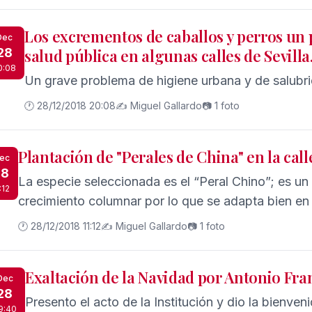
Los excrementos de caballos y perros un
Dec
28
salud pública en algunas calles de Sevilla
0:08
Un grave problema de higiene urbana y de salubri
🕐 28/12/2018 20:08
✍️ Miguel Gallardo
📷 1 foto
Plantación de "Perales de China" en la call
ec
28
La especie seleccionada es el “Peral Chino”; es un
:12
crecimiento columnar por lo que se adapta bien en
🕐 28/12/2018 11:12
✍️ Miguel Gallardo
📷 1 foto
Exaltación de la Navidad por Antonio Fra
Dec
28
Presento el acto de la Institución y dio la bienven
9:40