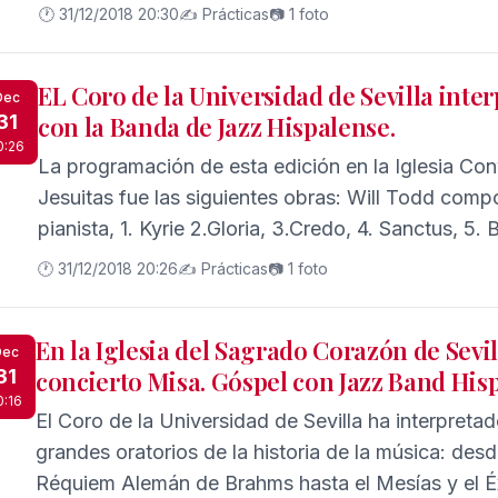
canción Swing low, sweet chariot.
🕐 31/12/2018 20:30
✍️ Prácticas
📷 1 foto
EL Coro de la Universidad de Sevilla inte
Dec
31
con la Banda de Jazz Hispalense.
0:26
La programación de esta edición en la Iglesia Con
Jesuitas fue las siguientes obras: Will Todd comp
pianista, 1. Kyrie 2.Gloria, 3.Credo, 4. Sanctus, 5.
🕐 31/12/2018 20:26
✍️ Prácticas
📷 1 foto
En la Iglesia del Sagrado Corazón de Sevil
Dec
31
concierto Misa. Góspel con Jazz Band His
0:16
El Coro de la Universidad de Sevilla ha interpretad
grandes oratorios de la historia de la música: desd
Réquiem Alemán de Brahms hasta el Mesías y el É