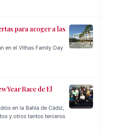
o.
ertas para acoger a las
n en el Vithas Family Day
New Year Race de El
dios en la Bahía de Cádiz,
os y otros tantos terceros