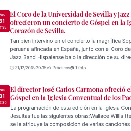
El Coro de la Universidad de Sevilla y Jaz
Dec
31
ofrecieron un concierto de Góspel en la I
0:35
Corazón de Sevilla.
Tan bien intervino en el concierto la magnífica S
peruana afincada en España, junto con el Coro de 
Jazz Band Hispalense bajo la dirección de su dir
Carlos Carmona, que se incorporó al coro de la Un
🕐 31/12/2018 20:35
✍️ Prácticas
📷 1 foto
El director José Carlos Carmona ofreció e
Dec
31
Góspel en la Iglesia Conventual de los Pad
0:30
La programación de esta edición en la Iglesia Co
Jesuitas fue las siguientes obras:Wallace Willis (ter
se le atribuye la composición de varias canciones espirituales negro, con su