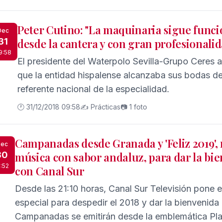
Peter Cutino: "La maquinaria sigue func
Dec
31
desde la cantera y con gran profesionali
9:58
El presidente del Waterpolo Sevilla-Grupo Ceres an
que la entidad hispalense alcanzaba sus bodas 
referente nacional de la especialidad.
🕐 31/12/2018 09:58
✍️ Prácticas
📷 1 foto
Campanadas desde Granada y 'Feliz 2019',
ec
30
música con sabor andaluz, para dar la bi
5:52
con Canal Sur
Desde las 21:10 horas, Canal Sur Televisión pone
especial para despedir el 2018 y dar la bienvenida 
Campanadas se emitirán desde la emblemática Pl