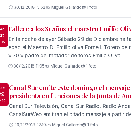
y correrán a cargo de Eva Díaz y Fernando de la G
🕐 30/12/2018 15:52
✍️ Miguel Gallardo
📷 1 foto
Fallece a los 81 años el maestro Emilio Oli
ec
30
En la noche de ayer Sábado 29 de Diciembre ha fal
1:05
edad el Maestro D. Emilio oliva Fornell. Torero de
y 70 y padre del matador de toros Emilio Oliva.
🕐 30/12/2018 11:05
✍️ Miguel Gallardo
📷 1 foto
Canal Sur emite este domingo el mensaje 
ec
29
presidenta en funciones de la Junta de An
2:10
Canal Sur Televisión, Canal Sur Radio, Radio Anda
CanalSurWeb emitirán el citado mensaje a partir de
🕐 29/12/2018 22:10
✍️ Miguel Gallardo
📷 1 foto