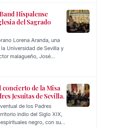
z Band Hispalense
glesia del Sagrado
oprano Lorena Aranda, una
la Universidad de Sevilla y
ector malagueño, José
iversidad en 1997.
l concierto de la Misa
res Jesuitas de Sevilla.
nventual de los Padres
ritorio indio del Siglo XIX,