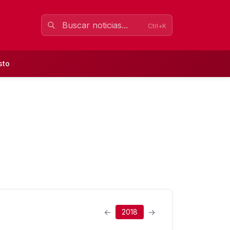
Ctrl+K
sto
←
→
2018