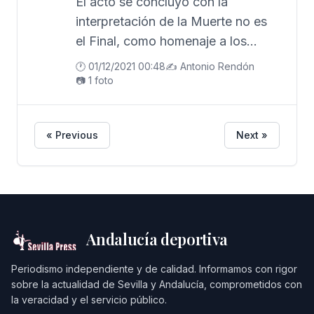
El acto se concluyó con la
interpretación de la Muerte no es
el Final, como homenaje a los
Caídos
🕐 01/12/2021 00:48
✍️ Antonio Rendón
📷 1 foto
« Previous
Next »
Andalucía deportiva
Periodismo independiente y de calidad. Informamos con rigor
sobre la actualidad de Sevilla y Andalucía, comprometidos con
la veracidad y el servicio público.