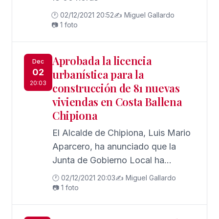
🕐 02/12/2021 20:52
✍️ Miguel Gallardo
📷 1 foto
Aprobada la licencia
Dec
02
urbanística para la
20:03
construcción de 81 nuevas
viviendas en Costa Ballena
Chipiona
El Alcalde de Chipiona, Luis Mario
Aparcero, ha anunciado que la
Junta de Gobierno Local ha
aprobado hoy la licencia
🕐 02/12/2021 20:03
✍️ Miguel Gallardo
urbanística para la construcción de
📷 1 foto
81 nuevas viviendas en Costa
Ballena Chipiona