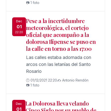
el broche a la acción formativa con
📷 1 foto
una jornada de radio en la calle.
Pese a la incertidumbre
Dec
01
meteorológica, el cortejo
22:20
oficial que acompaño a la
dolorosa Ilipense se puso en
la calle en torno a las 17:00
Las calles estaba adornada con
arcos con las letanías del Santo
Rosario
🕐 01/12/2021 22:20
✍️ Antonio Rendón
📷 1 foto
La Dolorosa lleva velando
Dec
01
Cinco Siglo por su pueblo de