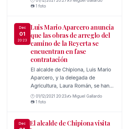
🕐 01/12/2021 20:27
✍️ Miguel Gallardo
Centro Comercial Abierto te
📷 1 foto
regalan las navidades’
Luis Mario Aparcero anuncia
Dec
01
que las obras de arreglo del
20:23
camino de la Reyerta se
encuentran en fase
contratación
El alcalde de Chipiona, Luis Mario
Aparcero, y la delegada de
Agricultura, Laura Román, se han
trasladado hoy hasta el camino de
🕐 01/12/2021 20:23
✍️ Miguel Gallardo
la Reyerta para comunicar que el
📷 1 foto
proyecto de arreglo del mismo ya
se encuentra en su segunda fase
El alcalde de Chipiona visita
Dec