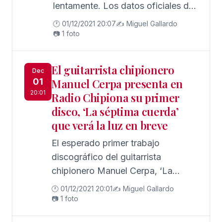
lentamente. Los datos oficiales del
Servicio Andaluz de Salud reflejan
🕐 01/12/2021 20:07
✍️ Miguel Gallardo
que en las últimas 24 horas se han
📷 1 foto
sumado dos nuevos contagios y la
tasa de incidencia acumulada a 14
El guitarrista chipionero
Dec
días en la población ha vuelto a
01
Manuel Cerpa presenta en
subir, en concreto de 52 a 62,
20:01
Radio Chipiona su primer
disco, ‘La séptima cuerda’
que verá la luz en breve
El esperado primer trabajo
discográfico del guitarrista
chipionero Manuel Cerpa, ‘La
séptima cuerda’, está a punto de
🕐 01/12/2021 20:01
✍️ Miguel Gallardo
ver la luz
📷 1 foto