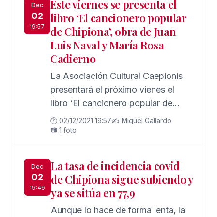
Este viernes se presenta el
Dec
02
libro ‘El cancionero popular
19:57
de Chipiona’, obra de Juan
Luis Naval y María Rosa
Cadierno
La Asociación Cultural Caepionis
presentará el próximo vienes el
libro ‘El cancionero popular de
Chipiona’
🕐 02/12/2021 19:57
✍️ Miguel Gallardo
📷 1 foto
La tasa de incidencia covid
Dec
02
de Chipiona sigue subiendo y
19:46
ya se sitúa en 77,9
Aunque lo hace de forma lenta, la