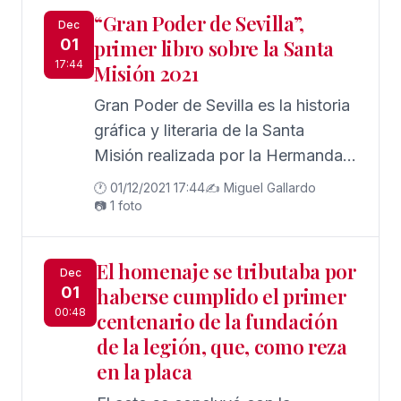
“Gran Poder de Sevilla”,
Dec
01
primer libro sobre la Santa
17:44
Misión 2021
Gran Poder de Sevilla es la historia
gráfica y literaria de la Santa
Misión realizada por la Hermandad
de Jesús del Gran Poder en 2021,
🕐 01/12/2021 17:44
✍️ Miguel Gallardo
📷 1 foto
El homenaje se tributaba por
Dec
01
haberse cumplido el primer
00:48
centenario de la fundación
de la legión, que, como reza
en la placa