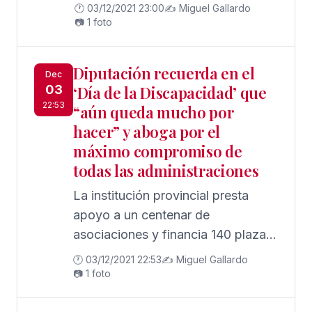
reclaman voz para su colectivo
🕐 03/12/2021 23:00
✍️ Miguel Gallardo
📷 1 foto
Diputación recuerda en el
Dec
03
‘Día de la Discapacidad’ que
22:53
“aún queda mucho por
hacer” y aboga por el
máximo compromiso de
todas las administraciones
La institución provincial presta
apoyo a un centenar de
asociaciones y financia 140 plazas
para la atención especializada
🕐 03/12/2021 22:53
✍️ Miguel Gallardo
📷 1 foto