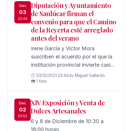
Diputación y Ayuntamiento
Dec
03
de Sanlúcar firman el
22:44
convenio para que el Camino
de la Reyerta esté arreglado
antes del verano
Irene García y Víctor Mora
suscriben el acuerdo por el que la
institución provincial invierte casi
350.000 euros para la actuación
🕐 03/12/2021 22:44
✍️ Miguel Gallardo
📷 1 foto
XIV Exposición y Venta de
Dec
02
Dulces Artesanales
20:52
6 y 8 de Diciembre de 10:30 a
18:00 horas