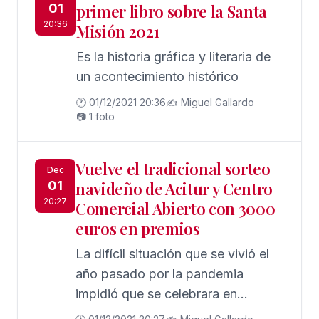
01
primer libro sobre la Santa
20:36
Misión 2021
Es la historia gráfica y literaria de
un acontecimiento histórico
🕐 01/12/2021 20:36
✍️ Miguel Gallardo
📷 1 foto
Vuelve el tradicional sorteo
Dec
01
navideño de Acitur y Centro
20:27
Comercial Abierto con 3000
euros en premios
La difícil situación que se vivió el
año pasado por la pandemia
impidió que se celebrara en
Chipiona la campaña ‘Acitur y