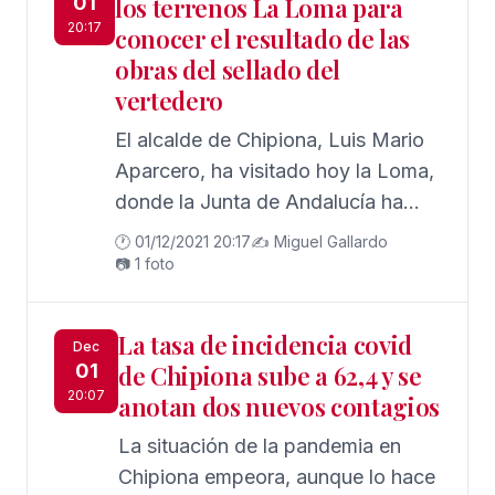
01
los terrenos La Loma para
20:17
conocer el resultado de las
obras del sellado del
vertedero
El alcalde de Chipiona, Luis Mario
Aparcero, ha visitado hoy la Loma,
donde la Junta de Andalucía ha
realizado las obras del sellado del
🕐 01/12/2021 20:17
✍️ Miguel Gallardo
vertedero allí ubicado
📷 1 foto
La tasa de incidencia covid
Dec
01
de Chipiona sube a 62,4 y se
20:07
anotan dos nuevos contagios
La situación de la pandemia en
Chipiona empeora, aunque lo hace