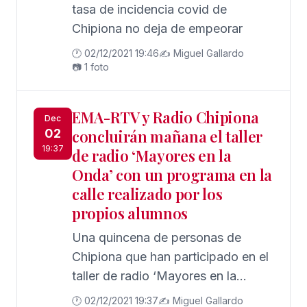
tasa de incidencia covid de
Chipiona no deja de empeorar
🕐 02/12/2021 19:46
✍️ Miguel Gallardo
📷 1 foto
EMA-RTV y Radio Chipiona
Dec
02
concluirán mañana el taller
19:37
de radio ‘Mayores en la
Onda’ con un programa en la
calle realizado por los
propios alumnos
Una quincena de personas de
Chipiona que han participado en el
taller de radio ‘Mayores en la
Onda’ van a poner mañana viernes
🕐 02/12/2021 19:37
✍️ Miguel Gallardo