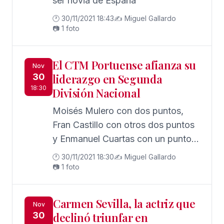
ser novia de España
🕐 30/11/2021 18:43
✍️ Miguel Gallardo
📷 1 foto
El CTM Portuense afianza su
Nov
30
liderazgo en Segunda
18:30
División Nacional
Moisés Mulero con dos puntos,
Fran Castillo con otros dos puntos
y Enmanuel Cuartas con un punto,
consiguieron una espectacular
🕐 30/11/2021 18:30
✍️ Miguel Gallardo
victoria por 5-1 ante el CTM Jerez
📷 1 foto
Carmen Sevilla, la actriz que
Nov
30
declinó triunfar en