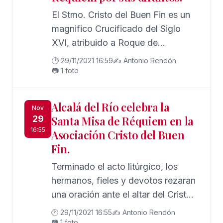
El Stmo. Cristo del Buen Fin es un
magnifico Crucificado del Siglo
XVI, atribuido a Roque de
Balduque.
🕐 29/11/2021 16:59
✍️ Antonio Rendón
📷 1 foto
Alcalá del Río celebra la
Nov
29
Santa Misa de Réquiem en la
16:55
Asociación Cristo del Buen
Fin.
Terminado el acto litúrgico, los
hermanos, fieles y devotos rezaran
una oración ante el altar del Cristo
del Buen Fin,
🕐 29/11/2021 16:55
✍️ Antonio Rendón
📷 1 foto