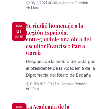
especial al acto
🕐 01/12/2021 00:36
✍️ Antonio Rendón
📷 1 foto
Se rindió homenaje a la
Dec
01
Legión Española,
00:25
entregándole una obra del
escultor Francisco Parra
García
Después de la lectura del acta por
el presidente de la Academia de la
Diplomacia del Reino de España
🕐 01/12/2021 00:25
✍️ Antonio Rendón
📷 1 foto
La Academia de la
Dec