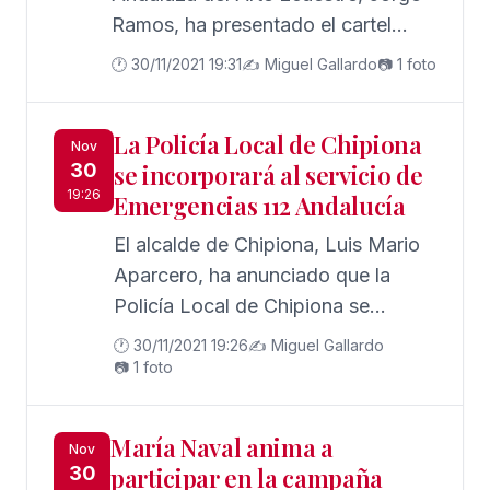
Ramos, ha presentado el cartel
junto a representantes de la
🕐 30/11/2021 19:31
✍️ Miguel Gallardo
📷 1 foto
Asociación de Reyes Magos de
Jerez
La Policía Local de Chipiona
Nov
30
se incorporará al servicio de
19:26
Emergencias 112 Andalucía
El alcalde de Chipiona, Luis Mario
Aparcero, ha anunciado que la
Policía Local de Chipiona se
incorporará próximamente al
🕐 30/11/2021 19:26
✍️ Miguel Gallardo
servicio de Emergencias 112
📷 1 foto
María Naval anima a
Nov
30
participar en la campaña