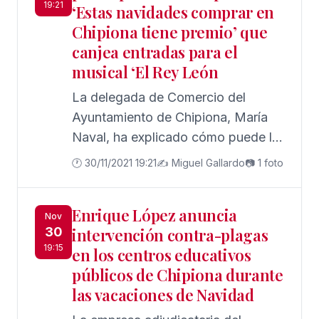
19:21
‘Estas navidades comprar en
Chipiona tiene premio’ que
canjea entradas para el
musical ‘El Rey León
La delegada de Comercio del
Ayuntamiento de Chipiona, María
Naval, ha explicado cómo puede la
ciudadanía participar en la campaña
🕐 30/11/2021 19:21
✍️ Miguel Gallardo
📷 1 foto
'Estas navidades comprar en
Chipiona tiene premio’ y conseguir
Enrique López anuncia
entradas para el musical ‘El Rey
Nov
30
intervención contra-plagas
León
19:15
en los centros educativos
públicos de Chipiona durante
las vacaciones de Navidad