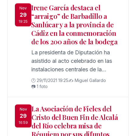
Irene García destaca el
Nov
29
“arraigo” de Barbadillo a
19:25
Sanlúcar y a la provincia de
Cádiz en la conmemoración
de los 200 años de la bodega
La presidenta de Diputación ha
asistido al acto celebrado en las
instalaciones centrales de la
compañía
🕐 29/11/2021 19:25
✍️ Miguel Gallardo
📷 1 foto
La Asociación de Fieles del
Nov
29
Cristo del Buen Fin de Alcalá
16:59
del Río celebra misa de
Réquiem por sus difuntos.