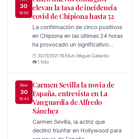
30
elevan la tasa de incidencia
18:56
covid de Chipiona hasta 52
La confirmación de cinco positivos
en Chipiona en las últimas 24 horas
ha provocado un significativo
empeoramiento de la tasa de
🕐 30/11/2021 18:56
✍️ Miguel Gallardo
incidencia acumulada a 14 días,
📷 1 foto
que ha subido de 26 a 52 casos
Carmen Sevilla la novia de
Nov
30
España, entrevista en La
18:43
Vanguardia de Alfredo
Sánchez
Carmen Sevilla, la actriz que
declinó triunfar en Hollywood para