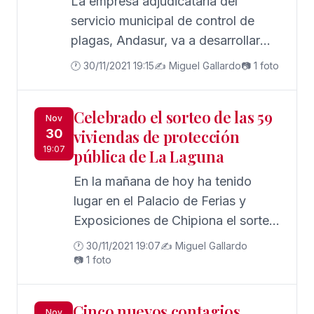
La empresa adjudicataria del
servicio municipal de control de
plagas, Andasur, va a desarrollar
una actuación de desratización y
🕐 30/11/2021 19:15
✍️ Miguel Gallardo
📷 1 foto
desinsectación en todos los centros
educativos públicos de la localidad
Celebrado el sorteo de las 59
Nov
30
viviendas de protección
19:07
pública de La Laguna
En la mañana de hoy ha tenido
lugar en el Palacio de Ferias y
Exposiciones de Chipiona el sorteo
de las 59 viviendas
🕐 30/11/2021 19:07
✍️ Miguel Gallardo
correspondientes a la promoción
📷 1 foto
que se edificará en La Laguna
Cinco nuevos contagios
Nov