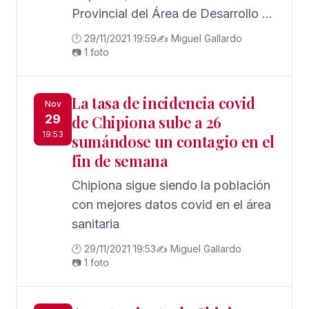
Provincial del Área de Desarrollo a
la Ciudadanía de la Diputación de
🕐 29/11/2021 19:59
✍️ Miguel Gallardo
Cádiz, la Delegación de Fomento
📷 1 foto
Económico y Desarrollo dirigida
por Enrique López Gil
La tasa de incidencia covid
Nov
29
de Chipiona sube a 26
19:53
sumándose un contagio en el
fin de semana
Chipiona sigue siendo la población
con mejores datos covid en el área
sanitaria
🕐 29/11/2021 19:53
✍️ Miguel Gallardo
📷 1 foto