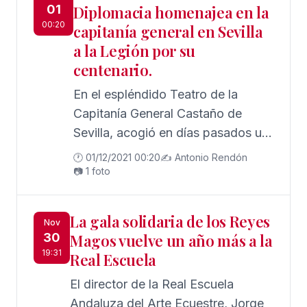
01
Diplomacia homenajea en la
00:20
capitanía general en Sevilla
a la Legión por su
centenario.
En el espléndido Teatro de la
Capitanía General Castaño de
Sevilla, acogió en días pasados un
acto de la Academia.
🕐 01/12/2021 00:20
✍️ Antonio Rendón
📷 1 foto
La gala solidaria de los Reyes
Nov
30
Magos vuelve un año más a la
19:31
Real Escuela
El director de la Real Escuela
Andaluza del Arte Ecuestre, Jorge