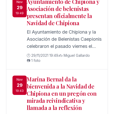
Ayuntamiento de Chipiona y
Nov
29
Asociación de belenistas
19:49
presentan oficialmente la
Navidad de Chipiona
El Ayuntamiento de Chipiona y la
Asociación de Belenistas Caepionis
celebraron el pasado viernes el
acto institucional en el que se
🕐 29/11/2021 19:49
✍️ Miguel Gallardo
presentó oficialmente el programa
📷 1 foto
de actividades de la Navidad
Marina Bernal da la
Nov
29
bienvenida a la Navidad de
19:43
Chipiona en un pregón con
mirada reivindicativa y
llamada a la reflexión