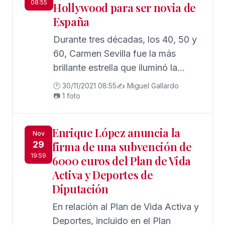
08:55
Hollywood para ser novia de
España
Durante tres décadas, los 40, 50 y
60, Carmen Sevilla fue la más
brillante estrella que iluminó la
España en blanco y negro de la
🕐 30/11/2021 08:55
✍️ Miguel Gallardo
Dictadura.
📷 1 foto
Enrique López anuncia la
Nov
29
firma de una subvención de
19:59
6000 euros del Plan de Vida
Activa y Deportes de
Diputación
En relación al Plan de Vida Activa y
Deportes, incluido en el Plan