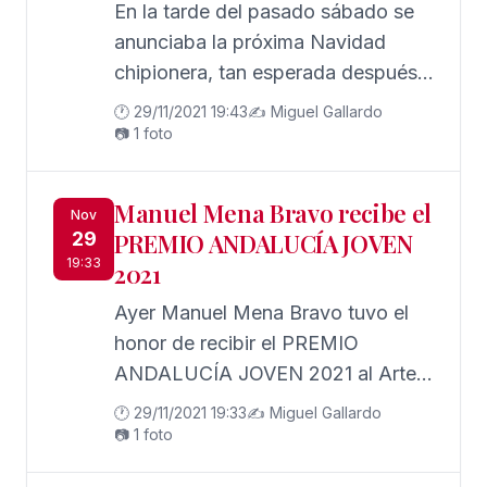
En la tarde del pasado sábado se
anunciaba la próxima Navidad
chipionera, tan esperada después
de cómo hubo que afrontarse la
🕐 29/11/2021 19:43
✍️ Miguel Gallardo
pasada. La encargada de ello fue
📷 1 foto
la periodista Marina Bernal, que
hizo honor a su profesión
Manuel Mena Bravo recibe el
Nov
29
PREMIO ANDALUCÍA JOVEN
19:33
2021
Ayer Manuel Mena Bravo tuvo el
honor de recibir el PREMIO
ANDALUCÍA JOVEN 2021 al Arte y
la cultura de la @empleoand y el
🕐 29/11/2021 19:33
✍️ Miguel Gallardo
@juventudandalucia_iaj .
📷 1 foto