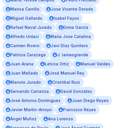
Marisa Carrillo
Jose Vicente Dorado
Miguel Gallardo
Isabel Fayos
Rafael Naval Jurado
Enma García
Alfredo Urdaci
Maria Jose Catalina
Carmen Rivero
Javi Díaz Quintero
Patricia Zarazaga
J. lamasgrande
Juan Arana
Leticia Ortiz
Manuel Valdés
Juan Mellado
José Manuel Rey
Manolo Jurado
Cristóbal Ruiz
Servando Carranza
David González
José Antonio Domínguez
Juan Diego Reyes
Javier Martín-Arroyo
Francisco Reyes
Ángel Muñoz
Ana Lorenzo
Francisco de Paula
José Ángel Guzmán