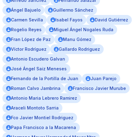
Alfredo Sánchez
Fernando Salazar
Ángel Bajuelo
Guillermo Sánchez
Carmen Sevilla
Isabel Fayos
David Gutiérrez
Rogelio Reyes
Miguel Ángel Nogales Ruda
Fran López de Paz
Manu Gómez
Víctor Rodríguez
Gallardo Rodriguez
Antonio Escudero Galvan
José Ángel Saiz Meneses
Fernando de la Portilla de Juan
Juan Parejo
Roman Calvo Jambrina
Francisco Javier Murube
Antonio Maria Lebrero Ramirez
Araceli Montoto Sarria
Fco Javier Montiel Rodriguez
Papa Francisco a la Macarena