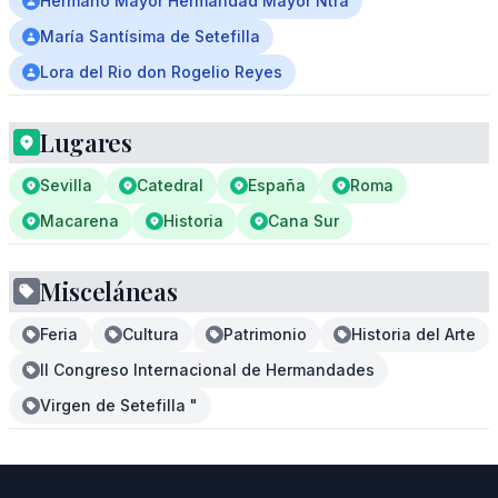
Hermano Mayor Hermandad Mayor Ntra
María Santísima de Setefilla
Lora del Rio don Rogelio Reyes
Lugares
Sevilla
Catedral
España
Roma
Macarena
Historia
Cana Sur
Misceláneas
Feria
Cultura
Patrimonio
Historia del Arte
II Congreso Internacional de Hermandades
Virgen de Setefilla "