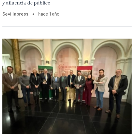
y afluencia de público
Sevillapress
•
hace 1 año