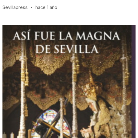
Sevillapress
•
hace 1 año