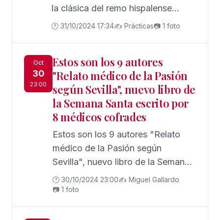
la clásica del remo hispalense
confía en acabar la racha del
🕐 31/10/2024 17:34
✍️ Prácticas
📷 1 foto
eterno rival el próximo 9 de
noviembre.
Estos son los 9 autores
Oct
30
"Relato médico de la Pasión
23:00
según Sevilla", nuevo libro de
la Semana Santa escrito por
8 médicos cofrades
Estos son los 9 autores "Relato
médico de la Pasión según
Sevilla", nuevo libro de la Semana
Santa escrito por 8 médicos
🕐 30/10/2024 23:00
✍️ Miguel Gallardo
cofrades
📷 1 foto