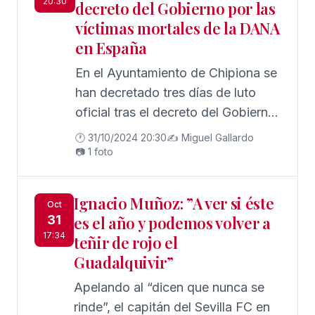
20:30
decreto del Gobierno por las
víctimas mortales de la DANA
en España
En el Ayuntamiento de Chipiona se
han decretado tres días de luto
oficial tras el decreto del Gobierno
por las víctimas mortales de la
🕐 31/10/2024 20:30
✍️ Miguel Gallardo
DANA en España
📷 1 foto
Ignacio Muñoz: ”A ver si éste
Oct
31
es el año y podemos volver a
17:34
teñir de rojo el
Guadalquivir”
Apelando al “dicen que nunca se
rinde”, el capitán del Sevilla FC en