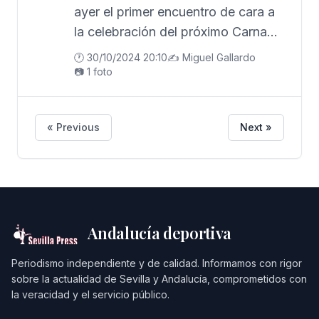
ayer el primer encuentro de cara a
la celebración del próximo Carnaval
de Chipiona 2025
🕐 30/10/2024 20:10
✍️ Miguel Gallardo
📷 1 foto
« Previous
Next »
Andalucía deportiva
Periodismo independiente y de calidad. Informamos con rigor
sobre la actualidad de Sevilla y Andalucía, comprometidos con
la veracidad y el servicio público.