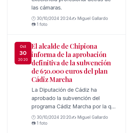
las cámaras.
🕐 30/10/2024 20:24
✍️ Miguel Gallardo
📷 1 foto
El alcalde de Chipiona
Oct
30
informa de la aprobación
20:20
definitiva de la subvención
de 650.000 euros del plan
Cádiz Marcha
La Diputación de Cádiz ha
aprobado la subvención del
programa Cádiz Marcha por la que
Chipiona accede a una inversión
🕐 30/10/2024 20:20
✍️ Miguel Gallardo
que asciende a 650.000 euros.
📷 1 foto