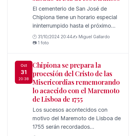
El cementerio de San José de
Chipiona tiene un horario especial
ininterrumpido hasta el próximo
sábado, 2 de noviembre
🕐 31/10/2024 20:44
✍️ Miguel Gallardo
📷 1 foto
Chipiona se prepara la
Oct
31
procesión del Cristo de las
20:38
Misericordias rememorando
lo acaecido con el Maremoto
de Lisboa de 1755
Los sucesos acontecidos con
motivo del Maremoto de Lisboa de
1755 serán recordados
especialmente en Chipiona