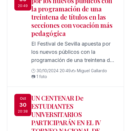
por los nuevos públicos con
20:49
la programación de una
treintena de títulos en las
secciones con vocación más
pedagógica
El Festival de Sevilla apuesta por
los nuevos públicos con la
programación de una treintena de
títulos en las secciones con
🕐 30/10/2024 20:49
✍️ Miguel Gallardo
vocación más pedagógica: Europa
📷 1 foto
Junior y Cinéfilos del Futuro
UN CENTENAR De
Oct
30
ESTUDIANTES
20:38
UNIVERSITARIOS
PARTICIPARÁN EN EL IV
TORNEO NACIONAL DE