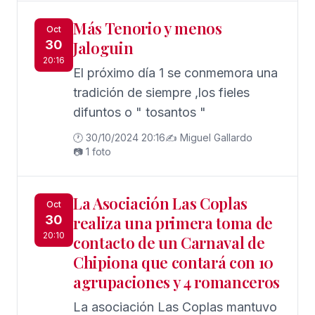
Más Tenorio y menos
Oct
30
Jaloguin
20:16
El próximo día 1 se conmemora una
tradición de siempre ,los fieles
difuntos o " tosantos "
🕐 30/10/2024 20:16
✍️ Miguel Gallardo
📷 1 foto
La Asociación Las Coplas
Oct
30
realiza una primera toma de
20:10
contacto de un Carnaval de
Chipiona que contará con 10
agrupaciones y 4 romanceros
La asociación Las Coplas mantuvo