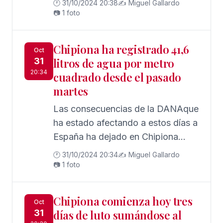
🕐 31/10/2024 20:38
✍️ Miguel Gallardo
📷 1 foto
Chipiona ha registrado 41,6
Oct
31
litros de agua por metro
20:34
cuadrado desde el pasado
martes
Las consecuencias de la DANAque
ha estado afectando a estos días a
España ha dejado en Chipiona
desde el pasado martes y hasta la
🕐 31/10/2024 20:34
✍️ Miguel Gallardo
mañana de este jueves un total de
📷 1 foto
41,6 litros de agua por metro
cuadrado
Chipiona comienza hoy tres
Oct
31
días de luto sumándose al