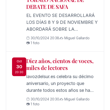
DEBATE DE SAFA
EL EVENTO SE DESARROLLARÁ
LOS DÍAS 8 Y 9 DE NOVIEMBRE Y
ABORDARÁ SOBRE LA
INCLUSIÓN DE LAS
🕐 30/10/2024 20:38
✍️ Miguel Gallardo
HABILIDADES BLANDAS EN EL
📷 1 foto
CURRÍCULO EDUCATIVO
Diez años, cientos de voces,
Oct
30
miles de lectores
20:30
lavozdelsur.es celebra su décimo
aniversario, un proyecto que
durante todos estos años se ha
afianzado más allá de Jerez
🕐 30/10/2024 20:30
✍️ Miguel Gallardo
📷 1 foto