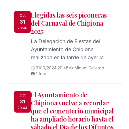
Elegidas las seis piconeras
Oct
31
del Carnaval de Chipiona
20:48
2025
La Delegación de Fiestas del
Ayuntamiento de Chipiona
realizaba en la tarde de ayer la
selección de las seis personas que
🕐 31/10/2024 20:48
✍️ Miguel Gallardo
este año representarán al Carnaval
📷 1 foto
de Chipiona
El Ayuntamiento de
Oct
31
Chipiona vuelve a recordar
20:44
que el cementerio municipal
ha ampliado horario hasta el
sábado el Día de los Difuntos