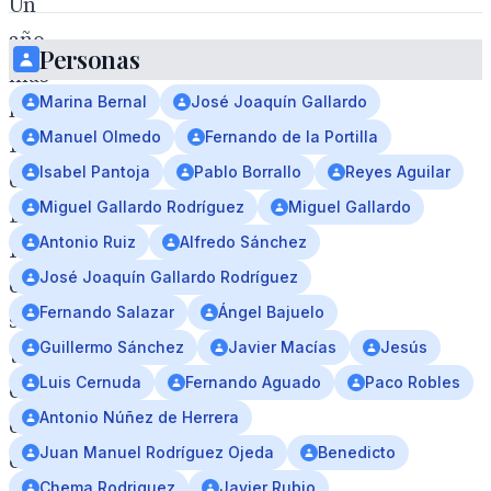
Un
año
Personas
más
Marina Bernal
José Joaquín Gallardo
la
Manuel Olmedo
Fernando de la Portilla
Hermandad
Isabel Pantoja
Pablo Borrallo
Reyes Aguilar
del
Miguel Gallardo Rodríguez
Miguel Gallardo
Buen
Antonio Ruiz
Alfredo Sánchez
Fin
José Joaquín Gallardo Rodríguez
celebra
Fernando Salazar
Ángel Bajuelo
su
Guillermo Sánchez
Javier Macías
Jesús
tradicional
Luis Cernuda
Fernando Aguado
Paco Robles
ciclo
Antonio Núñez de Herrera
de
Juan Manuel Rodríguez Ojeda
Benedicto
conferencias
Chema Rodriguez
Javier Rubio