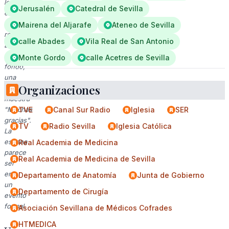
le
Jerusalén
Catedral de Sevilla
entrega
el
Mairena del Aljarafe
Ateneo de Sevilla
reconocimiento.
calle Abades
Vila Real de San Antonio
En
el
Monte Gordo
calle Acetres de Sevilla
fondo,
una
Organizaciones
pantalla
muestra
"Muchas
TVE
Canal Sur Radio
Iglesia
SER
gracias".
TV
Radio Sevilla
Iglesia Católica
La
escena
Real Academia de Medicina
parece
Real Academia de Medicina de Sevilla
ser
en
Departamento de Anatomía
Junta de Gobierno
un
Departamento de Cirugía
evento
formal.
Asociación Sevillana de Médicos Cofrades
HTMEDICA