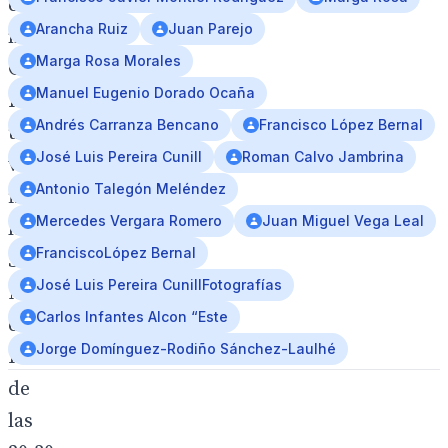
en
Arancha Ruiz
Juan Parejo
nuestra
Marga Rosa Morales
Casa
Manuel Eugenio Dorado Ocaña
Hermandad
Andrés Carranza Bencano
Francisco López Bernal
una
José Luis Pereira Cunill
Roman Calvo Jambrina
vez
Antonio Talegón Meléndez
finalizada
Mercedes Vergara Romero
Juan Miguel Vega Leal
la
FranciscoLópez Bernal
Santa
José Luis Pereira CunillFotografías
Misa
Carlos Infantes Alcon “Este
de
Jorge Domínguez-Rodiño Sánchez-Laulhé
Hermandad
de
las