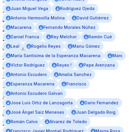
«Los
Juan Miguel Vega
Rodríguez Ojeda
Miércoles
Antonio Hermosilla Molina
David Gutiérrez
del
Macarena
Fernando Morales Núñez
Buen
Daniel Franca
Rey Melchor
Ramón Cué
Fin»
,
Leal
Rogelio Reyes
Manu Gómez
celebrándose
María Santísima de la Esperanza Macarena
Marx
los
Víctor Rodríguez
Reyes !
Pepe Arenzana
días
Antonio Escudero
Amalia Sanchez
5,
Esperanza Macarena
Francisco
12
Antonio Escudero Galvan
y
Jose Luis Ortiz de Lanzagorta
Dario Fernandez
19
José Ángel Saiz Meneses
Juan Delgado Roig
de
Román Calvo
Alvarez de Toledo
febrero
Francisco Javier Montiel Rodríguez
Marga Rosa