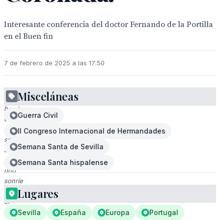
Interesante conferencia del doctor Fernando de la Portilla
en el Buen fin
7 de febrero de 2025 a las 17:50
Misceláneas
Dos
hombres
Guerra Civil
en
trajes
II Congreso Internacional de Hermandades
sostienen
Semana Santa de Sevilla
un
premio,
Semana Santa hispalense
uno
sonríe
Lugares
mientras
el
otro
Sevilla
España
Europa
Portugal