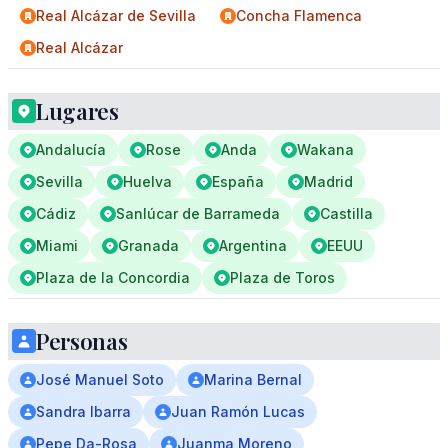
Real Alcázar de Sevilla
Concha Flamenca
Real Alcázar
Lugares
Andalucía
Rose
Anda
Wakana
Sevilla
Huelva
España
Madrid
Cádiz
Sanlúcar de Barrameda
Castilla
Miami
Granada
Argentina
EEUU
Plaza de la Concordia
Plaza de Toros
Personas
José Manuel Soto
Marina Bernal
Sandra Ibarra
Juan Ramón Lucas
Pepe Da-Rosa
Juanma Moreno