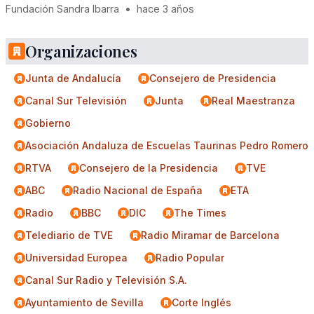
Fundación Sandra Ibarra
•
hace 3 años
Organizaciones
Junta de Andalucía
Consejero de Presidencia
Canal Sur Televisión
Junta
Real Maestranza
Gobierno
Asociación Andaluza de Escuelas Taurinas Pedro Romero
RTVA
Consejero de la Presidencia
TVE
ABC
Radio Nacional de España
ETA
Radio
BBC
DIC
The Times
Telediario de TVE
Radio Miramar de Barcelona
Universidad Europea
Radio Popular
Canal Sur Radio y Televisión S.A.
Ayuntamiento de Sevilla
Corte Inglés