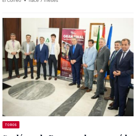
El Correo
•
hace 7 meses
TOROS