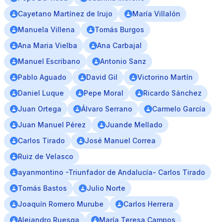
Cayetano Martínez de Irujo
María Villalón
Manuela Villena
Tomás Burgos
Ana Maria Vielba
Ana Carbajal
Manuel Escribano
Antonio Sanz
Pablo Aguado
David Gil
Victorino Martín
Daniel Luque
Pepe Moral
Ricardo Sánchez
Juan Ortega
Álvaro Serrano
Carmelo García
Juan Manuel Pérez
Juande Mellado
Carlos Tirado
José Manuel Correa
Ruiz de Velasco
ayanmontino -Triunfador de Andalucía- Carlos Tirado
Tomás Bastos
Julio Norte
Joaquín Romero Murube
Carlos Herrera
Alejandro Ruesga
María Teresa Campos