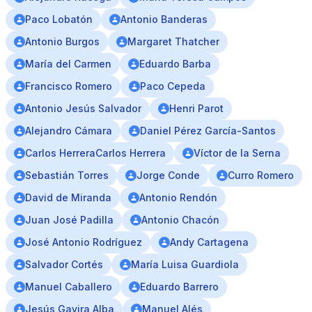
Paco Lobatón
Antonio Banderas
Antonio Burgos
Margaret Thatcher
María del Carmen
Eduardo Barba
Francisco Romero
Paco Cepeda
Antonio Jesús Salvador
Henri Parot
Alejandro Cámara
Daniel Pérez García-Santos
Carlos HerreraCarlos Herrera
Víctor de la Serna
Sebastián Torres
Jorge Conde
Curro Romero
David de Miranda
Antonio Rendón
Juan José Padilla
Antonio Chacón
José Antonio Rodríguez
Andy Cartagena
Salvador Cortés
María Luisa Guardiola
Manuel Caballero
Eduardo Barrero
Jesús Gavira Alba
Manuel Alés