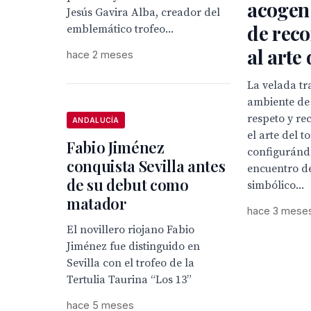
acogen
Jesús Gavira Alba, creador del
de rec
emblemático trofeo...
al arte 
hace 2 meses
La velada tr
ambiente de
respeto y re
ANDALUCÍA
el arte del t
Fabio Jiménez
configuránd
conquista Sevilla antes
encuentro de
de su debut como
simbólico...
matador
hace 3 mese
El novillero riojano Fabio
Jiménez fue distinguido en
Sevilla con el trofeo de la
Tertulia Taurina “Los 13”
hace 5 meses