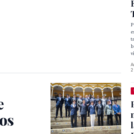
P
e
t
b
v
A
2
e
os