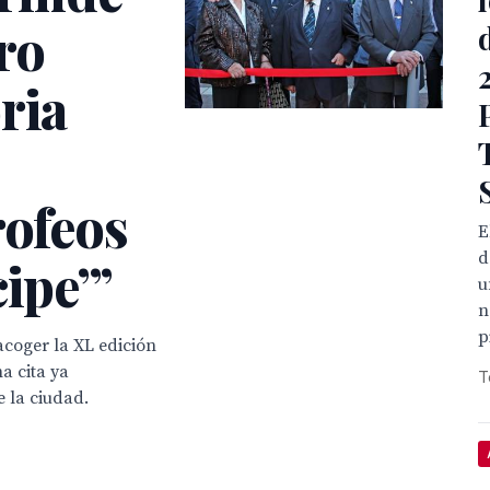
ro
ria
rofeos
E
d
ipe’”
u
n
p
 acoger la XL edición
a cita ya
T
e la ciudad.