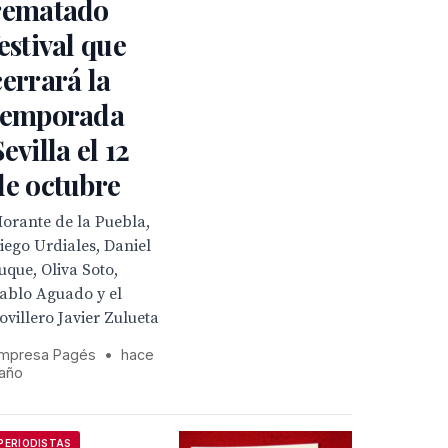
rematado
festival que
cerrará la
temporada
Sevilla el 12
de octubre
orante de la Puebla,
iego Urdiales, Daniel
uque, Oliva Soto,
ablo Aguado y el
ovillero Javier Zulueta
mpresa Pagés
•
hace
 año
PERIODISTAS