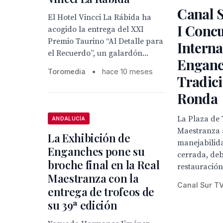
Canal S
El Hotel Vincci La Rábida ha
I Conc
acogido la entrega del XXI
Premio Taurino “Al Detalle para
Interna
el Recuerdo”, un galardón...
Enganc
Toromedia
•
hace 10 meses
Tradic
Ronda
La Plaza de 
ANDALUCÍA
Maestranza 
La Exhibición de
manejabilid
Enganches pone su
cerrada, deb
broche final en la Real
restauración 
Maestranza con la
Canal Sur T
entrega de trofeos de
su 39ª edición