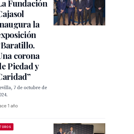
La Fundación
Cajasol
inaugura la
exposición
“Baratillo.
Una corona
de Piedad y
Caridad”
evilla, 7 de octubre de
024.
ace 1 año
TOROS