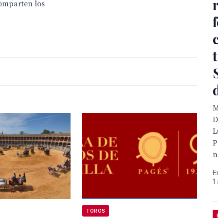
omparten los
M
D
L
P
n
E
1
TOROS