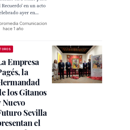
l Recuerdo' en un acto
elebrado ayer en...
oromedia Comunicacion
•
hace 1 año
TOROS
La Empresa
Pagés, la
Hermandad
de los Gitanos
y Nuevo
Futuro Sevilla
presentan el