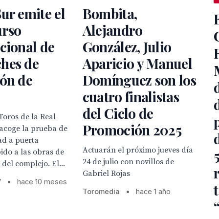
ur emite el
Bombita,
urso
Alejandro
cional de
González, Julio
hes de
Aparicio y Manuel
ión de
Domínguez son los
cuatro finalistas
del Ciclo de
Toros de la Real
Promoción 2025
acoge la prueba de
ad a puerta
Actuarán el próximo jueves día
ido a las obras de
24 de julio con novillos de
del complejo. El...
Gabriel Rojas
V
•
hace 10 meses
Toromedia
•
hace 1 año