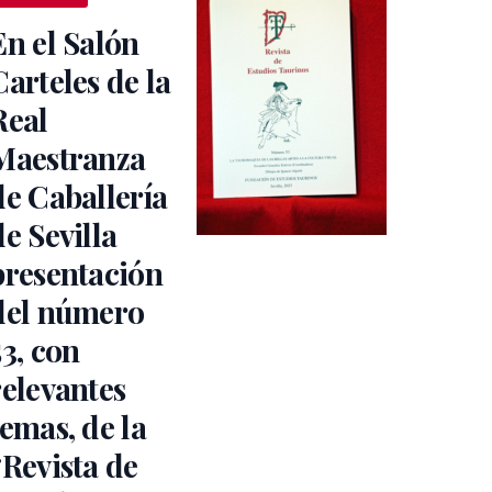
En el Salón
Carteles de la
Real
Maestranza
de Caballería
de Sevilla
presentación
del número
53, con
relevantes
temas, de la
“Revista de