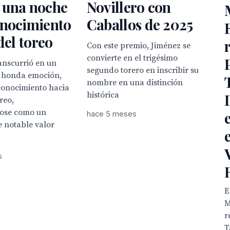
 una noche
Novillero con
onocimiento
Caballos de 2025
del toreo
Con este premio, Jiménez se
convierte en el trigésimo
anscurrió en un
segundo torero en inscribir su
 honda emoción,
nombre en una distinción
conocimiento hacia
histórica
oreo,
ose como un
hace 5 meses
 notable valor
s
E
M
r
T