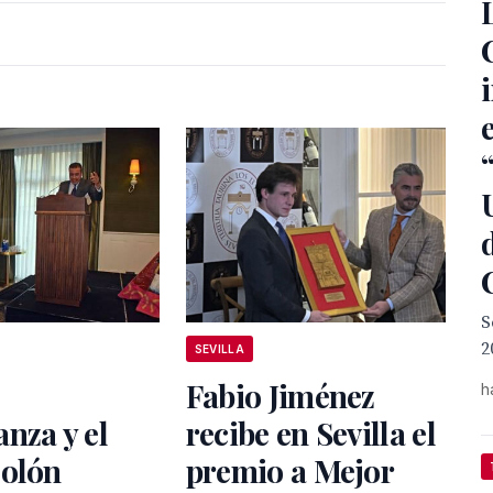
S
2
SEVILLA
Fabio Jiménez
h
nza y el
recibe en Sevilla el
Colón
premio a Mejor