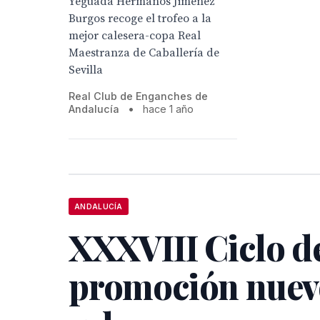
Yeguada Hermanos Jiménez
Burgos recoge el trofeo a la
mejor calesera-copa Real
Maestranza de Caballería de
Sevilla
Real Club de Enganches de
Andalucía
•
hace 1 año
ANDALUCÍA
XXXVIII Ciclo d
promoción nuev