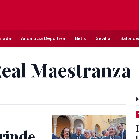
rtada
Andalucía Deportiva
Betis
Sevilla
Balonce
Real Maestranza
M
 rinde