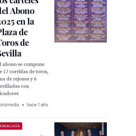
del Abono
2025 en la
Plaza de
Toros de
Sevilla
l abono se compone
e 17 corridas de toros,
na de rejones y 6
ovilladas con
icadores
oromedia
•
hace 1 año
ANDALUCÍA