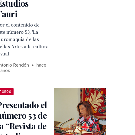
Estudios
Tauri
or el contenido de
ste número 53, 'La
auromaquia de las
ellas Artes a la cultura
isual
ntonio Rendón
•
hace
 años
TOROS
Presentado el
número 53 de
la “Revista de