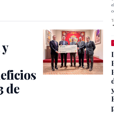
e
c
T
 y
eficios
3 de