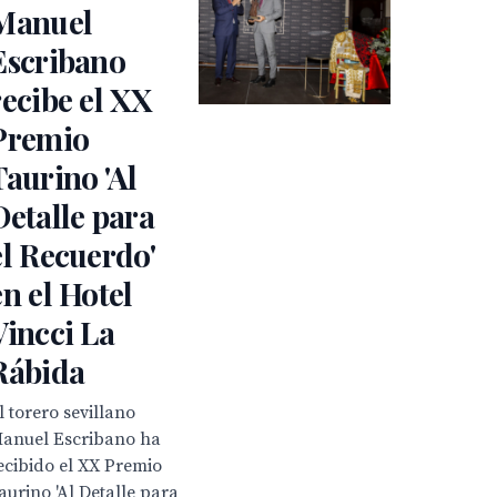
Manuel
Escribano
recibe el XX
Premio
Taurino 'Al
Detalle para
el Recuerdo'
en el Hotel
Vincci La
Rábida
l torero sevillano
anuel Escribano ha
ecibido el XX Premio
aurino 'Al Detalle para