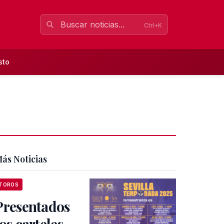
Ctrl+K
sto
ás Noticias
TOROS
Presentados
los carteles