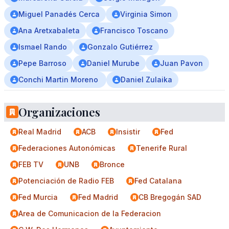
Miguel Panadés Cerca
Virginia Simon
Ana Aretxabaleta
Francisco Toscano
Ismael Rando
Gonzalo Gutiérrez
Pepe Barroso
Daniel Murube
Juan Pavon
Conchi Martin Moreno
Daniel Zulaika
Organizaciones
Real Madrid
ACB
Insistir
Fed
Federaciones Autonómicas
Tenerife Rural
FEB TV
UNB
Bronce
Potenciación de Radio FEB
Fed Catalana
Fed Murcia
Fed Madrid
CB Bregogán SAD
Area de Comunicacion de la Federacion