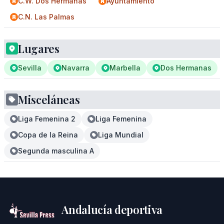
C.W. Dos Hermanas
Ayuntamiento
C.N. Las Palmas
Lugares
Sevilla
Navarra
Marbella
Dos Hermanas
Misceláneas
Liga Femenina 2
Liga Femenina
Copa de la Reina
Liga Mundial
Segunda masculina A
Andalucía deportiva