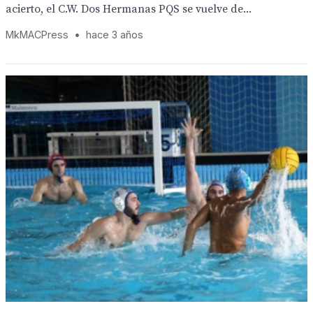
acierto, el C.W. Dos Hermanas PQS se vuelve de...
MkMACPress
•
hace 3 años