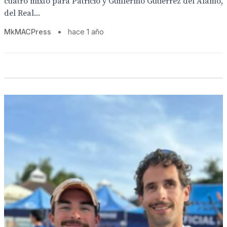
cuatro mixto para Patricio y Guillermo Gutiérrez del Álamo,
del Real...
MkMACPress
•
hace 1 año