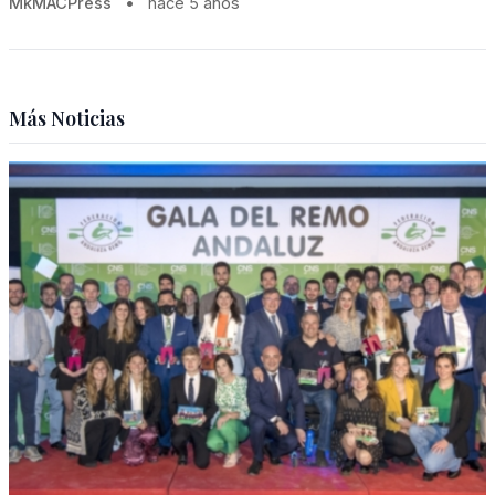
MkMACPress
•
hace 5 años
Más Noticias