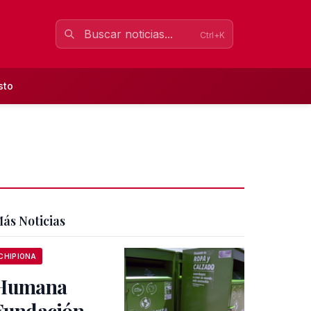
Ctrl+K
sto
ás Noticias
CHIPIONA
Humana
Fundación