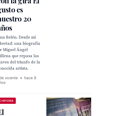
con la gira El
gusto es
nuestro 20
años
na Belén. Desde mi
ibertad: una biografía
e Miguel Ángel
illena que repasa las
laves del triunfo de la
onocida artista.
 de vicente
•
hace 9
ños
CHIPIONA
El