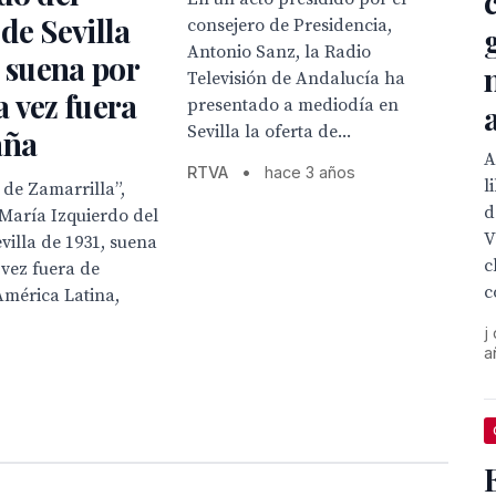
de Sevilla
consejero de Presidencia,
Antonio Sanz, la Radio
, suena por
Televisión de Andalucía ha
 vez fuera
presentado a mediodía en
Sevilla la oferta de...
aña
A
RTVA
•
hace 3 años
l
de Zamarrilla”,
d
María Izquierdo del
V
villa de 1931, suena
c
vez fuera de
c
América Latina,
j
a