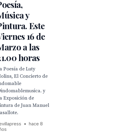
Poesía,
Música y
Pintura. Este
Viernes 16 de
Marzo a las
21.00 horas
a Poesía de Luty
olins, El Concierto de
ndomable
indomablemusica. y
a Exposición de
intura de Juan Manuel
asallote.
evillapress
•
hace 8
ños