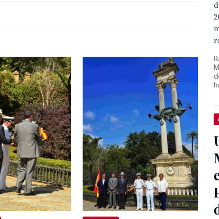
d
2
m
r
R
M
d
h