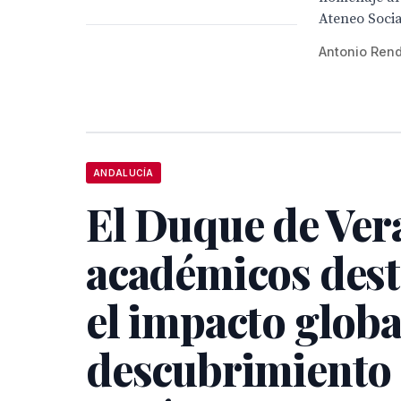
Ateneo Socia
Antonio Ren
ANDALUCÍA
El Duque de Ver
académicos des
el impacto globa
descubrimiento