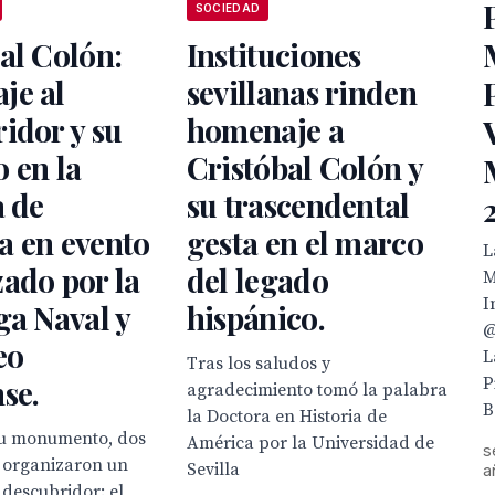
SOCIEDAD
al Colón:
Instituciones
je al
sevillanas rinden
idor y su
homenaje a
 en la
Cristóbal Colón y
a de
su trascendental
a en evento
gesta en el marco
L
ado por la
del legado
M
I
ga Naval y
hispánico.
@
eo
L
Tras los saludos y
P
se.
agradecimiento tomó la palabra
B
la Doctora en Historia de
su monumento, dos
América por la Universidad de
s
s organizaron un
Sevilla
a
descubridor: el