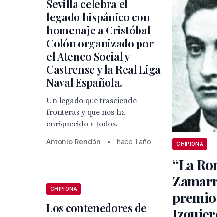
Sevilla celebra el
legado hispánico con
homenaje a Cristóbal
Colón organizado por
el Ateneo Social y
Castrense y la Real Liga
Naval Española.
Un legado que trasciende
fronteras y que nos ha
enriquecido a todos.
Antonio Rendón
•
hace 1 año
CHIPIONA
“La Ro
Zamarri
CHIPIONA
premio
Los contenedores de
Izquier