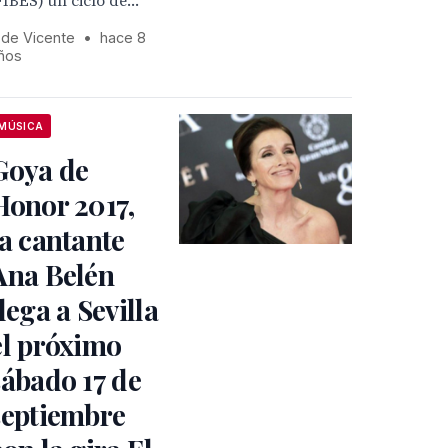
FIBES) un ciclo de...
 de Vicente
•
hace 8
ños
MÚSICA
Goya de
Honor 2017,
la cantante
Ana Belén
llega a Sevilla
el próximo
sábado 17 de
septiembre