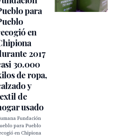
Pueblo para
Pueblo
recogió en
Chipiona
durante 2017
casi 30.000
kilos de ropa,
calzado y
textil de
hogar usado
umana Fundación
ueblo para Pueblo
ecogió en Chipiona