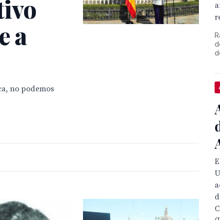
tivo
a
r
e a
R
d
.
d
ca, no podemos
E
U
a
d
C