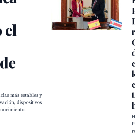
 el
 de
cias más estables y
vación, dispositivos
onocimiento.
H
P
r