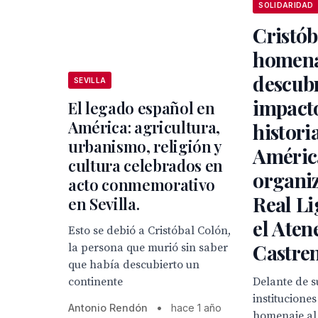
SOLIDARIDAD
Cristób
homena
descubr
SEVILLA
impacto
El legado español en
América: agricultura,
histori
urbanismo, religión y
Améric
cultura celebrados en
organiz
acto conmemorativo
Real Li
en Sevilla.
el Aten
Esto se debió a Cristóbal Colón,
Castren
la persona que murió sin saber
que había descubierto un
continente
Delante de 
institucione
Antonio Rendón
•
hace 1 año
homenaje al 