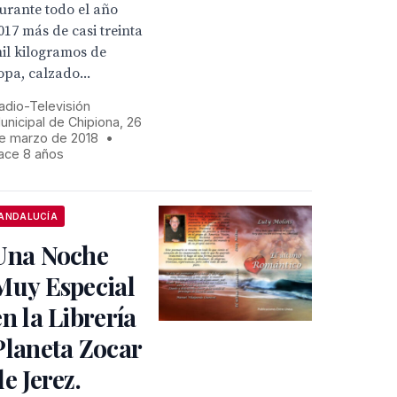
urante todo el año
017 más de casi treinta
il kilogramos de
opa, calzado...
adio-Televisión
unicipal de Chipiona, 26
e marzo de 2018
•
ace 8 años
ANDALUCÍA
Una Noche
Muy Especial
en la Librería
Planeta Zocar
de Jerez.