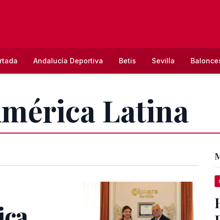
rtada
Andalucía Deportiva
Betis
Sevilla
Balonce
América Latina
M
ica