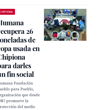
CHIPIONA
Humana
recupera 26
toneladas de
ropa usada en
Chipiona
para darles
un fin social
umana Fundación
ueblo para Pueblo,
rganización que desde
987 promueve la
rotección del medio