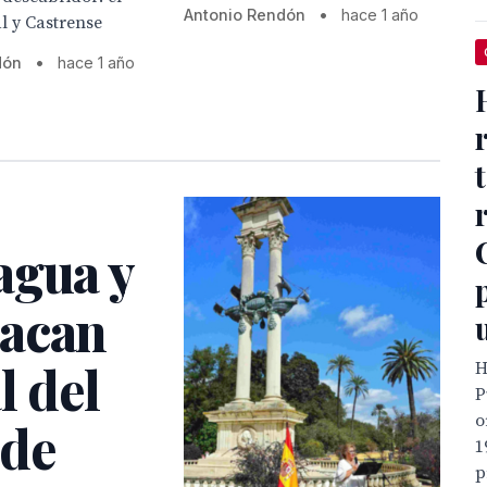
Antonio Rendón
•
hace 1 año
l y Castrense
dón
•
hace 1 año
agua y
tacan
l del
H
P
o
 de
1
p