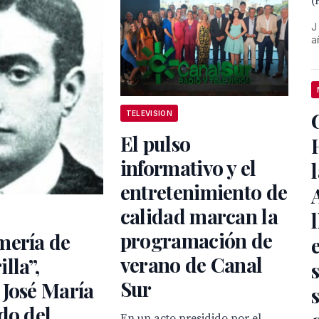
(
J
a
TELEVISION
El pulso
informativo y el
entretenimiento de
calidad marcan la
programación de
mería de
verano de Canal
lla”,
Sur
 José María
do del
En un acto presidido por el