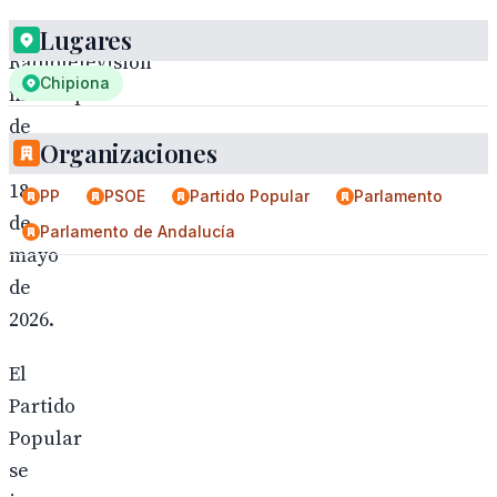
Lugares
Radiotelevisión
Chipiona
municipal
de
Organizaciones
Chipiona,
18
PP
PSOE
Partido Popular
Parlamento
de
Parlamento de Andalucía
mayo
de
2026.
El
Partido
Popular
se