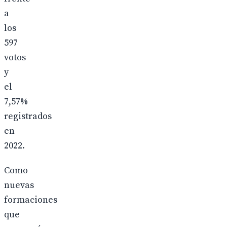
a
los
597
votos
y
el
7,57%
registrados
en
2022.
Como
nuevas
formaciones
que