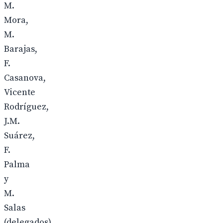
M.
Mora,
M.
Barajas,
F.
Casanova,
Vicente
Rodríguez,
J.M.
Suárez,
F.
Palma
y
M.
Salas
(delegados)