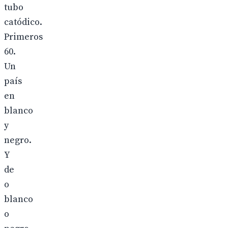
tubo
catódico.
Primeros
60.
Un
país
en
blanco
y
negro.
Y
de
o
blanco
o