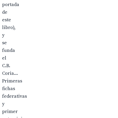
portada
de
este
libro),
y
se
funda
el
C.B.
Coria...
Primeras
fichas
federativas
y
primer