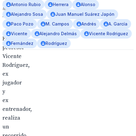
a
Antonio Rubio
Herrera
Alonso
team
Alejandro Sosa
Juan Manuel Suárez Japón
photo.
Paco Pozo
M. Campos
Andrés
A. García
Vicente
Alejandro Delmás
Vicente Rodriguez
El
Fernández
Rodríguez
profesor
Vicente
Rodríguez,
ex
jugador
y
ex
entrenador,
realiza
un
recorrido