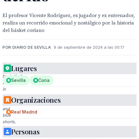
El profesor Vicente Rodríguez, ex jugador y ex entrenador,
realiza un recorrido emocional y nostálgico por la historia
del básket coriano
POR DIARIO DE SEVILLA
9 de septiembre de 2024 a las 00:17
Lugares
Historic
basketball
Sevilla
Coria
team
in
yellow
Organizaciones
jerseys
and
Real Madrid
blue
shorts,
posing
Personas
for