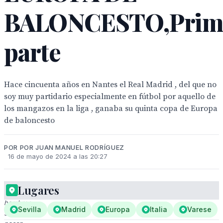
BALONCESTO,Prim
parte
Hace cincuenta años en Nantes el Real Madrid , del que no
soy muy partidario especialmente en fútbol por aquello de
los mangazos en la liga , ganaba su quinta copa de Europa
de baloncesto
POR POR JUAN MANUEL RODRÍGUEZ
16 de mayo de 2024 a las 20:27
Lugares
Dos
hombres
Sevilla
Madrid
Europa
Italia
Varese
sonrientes