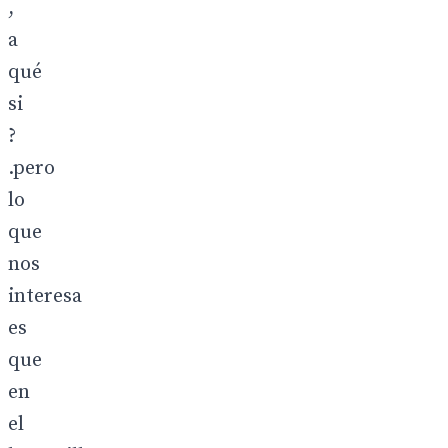
,
a
qué
si
?
.pero
lo
que
nos
interesa
es
que
en
el