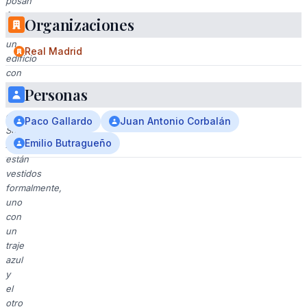
posan
frente
Organizaciones
a
un
Real Madrid
edificio
con
una
Personas
publicidad
de
Paco Gallardo
Juan Antonio Corbalán
Super.
Emilio Butragueño
Ambos
están
vestidos
formalmente,
uno
con
un
traje
azul
y
el
otro