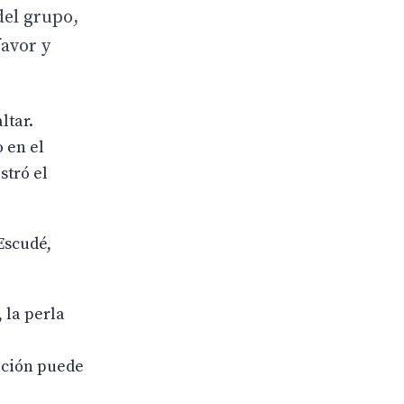
 del grupo,
favor y
ltar.
 en el
stró el
Escudé,
 la perla
ación puede