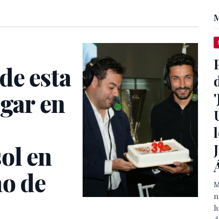
M
de esta
ugar en
ol en
no de
M
n
l