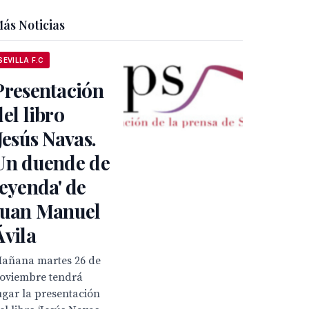
ás Noticias
SEVILLA F.C
Presentación
del libro
'Jesús Navas.
Un duende de
leyenda' de
Juan Manuel
Ávila
añana martes 26 de
oviembre tendrá
ugar la presentación