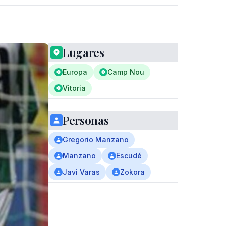
Lugares
Europa
Camp Nou
Vitoria
Personas
Gregorio Manzano
Manzano
Escudé
Javi Varas
Zokora