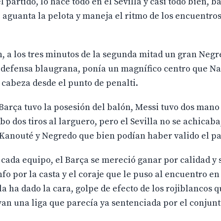
 partido, lo hace todo en el Sevilla y casi todo bien, b
s, aguanta la pelota y maneja el ritmo de los encuentr
ón, a los tres minutos de la segunda mitad un gran Neg
 defensa blaugrana, ponía un magnífico centro que Na
 cabeza desde el punto de penalti.
el Barça tuvo la posesión del balón, Messi tuvo dos man
o dos tiros al larguero, pero el Sevilla no se achicab
 Kanouté y Negredo que bien podían haber valido el pa
cada equipo, el Barça se mereció ganar por calidad y 
nfo por la casta y el coraje que le puso al encuentro e
a ha dado la cara, golpe de efecto de los rojiblancos 
an una liga que parecía ya sentenciada por el conjun