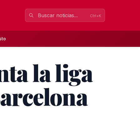
Ctrl+K
sto
ta la liga
Barcelona