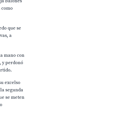
aja balones
os como
redo que se
vas, a
o a mano con
a, y perdonó
rtido.
su excelso
n la segunda
que se meten
to