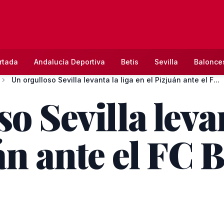
rtada
Andalucía Deportiva
Betis
Sevilla
Balonce
Un orgulloso Sevilla levanta la liga en el Pizjuán ante el F...
o Sevilla levan
án ante el FC 