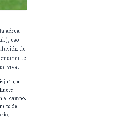
ta aérea
ub), eso
aluvión de
plenamente
ue viva.
izjuán, a
 hacer
en al campo.
inuto de
ario,