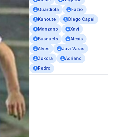
Guardiola
Fazio
Kanoute
Diego Capel
Manzano
Xavi
Busquets
Alexis
Alves
Javi Varas
Zokora
Adriano
Pedro