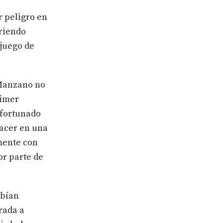
r peligro en
briendo
 juego de
 Manzano no
rimer
afortunado
lacer en una
amente con
or parte de
abían
rada a