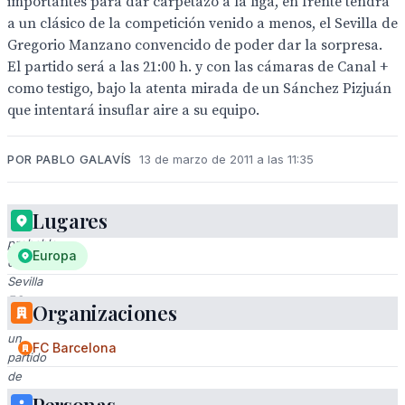
importantes para dar carpetazo a la liga, en frente tendrá
a un clásico de la competición venido a menos, el Sevilla de
Gregorio Manzano convencido de poder dar la sorpresa.
El partido será a las 21:00 h. y con las cámaras de Canal +
como testigo, bajo la atenta mirada de un Sánchez Pizjuán
que intentará insuflar aire a su equipo.
POR PABLO GALAVÍS
13 de marzo de 2011 a las 11:35
Lugares
Alineación
probable
Europa
del
Sevilla
FC
Organizaciones
en
un
FC Barcelona
partido
de
fútbol.