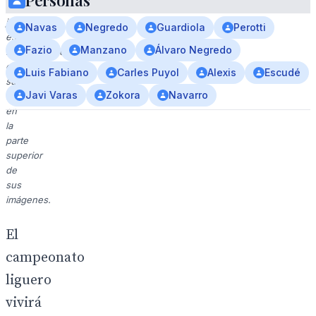
Personas
Los
jugadores
Navas
Negredo
Guardiola
Perotti
están
Fazio
Manzano
Álvaro Negredo
representados
con
Luis Fabiano
Carles Puyol
Alexis
Escudé
sus
Javi Varas
Zokora
Navarro
nombres
en
la
parte
superior
de
sus
imágenes.
El
campeonato
liguero
vivirá