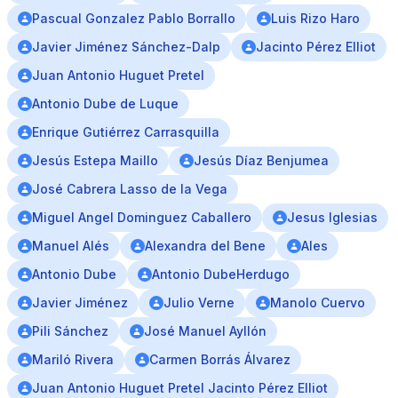
Pascual Gonzalez Pablo Borrallo
Luis Rizo Haro
Javier Jiménez Sánchez-Dalp
Jacinto Pérez Elliot
Juan Antonio Huguet Pretel
Antonio Dube de Luque
Enrique Gutiérrez Carrasquilla
Jesús Estepa Maillo
Jesús Díaz Benjumea
José Cabrera Lasso de la Vega
Miguel Angel Dominguez Caballero
Jesus Iglesias
Manuel Alés
Alexandra del Bene
Ales
Antonio Dube
Antonio DubeHerdugo
Javier Jiménez
Julio Verne
Manolo Cuervo
Pili Sánchez
José Manuel Ayllón
Mariló Rivera
Carmen Borrás Álvarez
Juan Antonio Huguet Pretel Jacinto Pérez Elliot