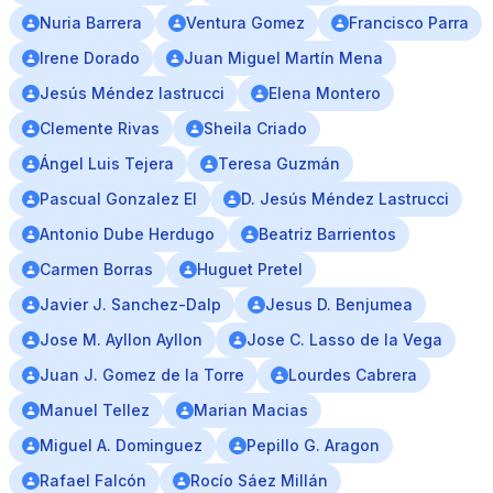
Nuria Barrera
Ventura Gomez
Francisco Parra
Irene Dorado
Juan Miguel Martín Mena
Jesús Méndez lastrucci
Elena Montero
Clemente Rivas
Sheila Criado
Ángel Luis Tejera
Teresa Guzmán
Pascual Gonzalez El
D. Jesús Méndez Lastrucci
Antonio Dube Herdugo
Beatriz Barrientos
Carmen Borras
Huguet Pretel
Javier J. Sanchez-Dalp
Jesus D. Benjumea
Jose M. Ayllon Ayllon
Jose C. Lasso de la Vega
Juan J. Gomez de la Torre
Lourdes Cabrera
Manuel Tellez
Marian Macias
Miguel A. Dominguez
Pepillo G. Aragon
Rafael Falcón
Rocío Sáez Millán