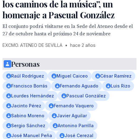
los caminos de la música”, un
homenaje a Pascual González
El conjunto podrá visitarse en la Sede del Ateneo desde el
27 de octubre hasta el próximo 24 de noviembre
EXCMO. ATENEO DE SEVILLA
•
hace 2 años
Personas
Raúl Rodríguez
Miguel Caiceo
César Ramírez
Francisco Borrás
Fernando Aguado
Luis Rizo
Lourdes Hernández
Pascual González
Jacinto Pérez
Fernando Vaquero
Sabino Moreno
Javier Aguilar
Sergio Sánchez
Antonino Parrilla
José Manuel Peña
José Cerezal