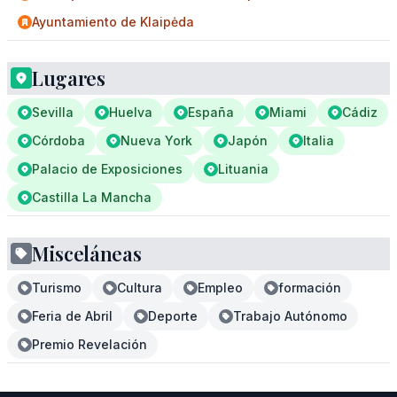
Ayuntamiento de Klaipėda
Lugares
Sevilla
Huelva
España
Miami
Cádiz
Córdoba
Nueva York
Japón
Italia
Palacio de Exposiciones
Lituania
Castilla La Mancha
Misceláneas
Turismo
Cultura
Empleo
formación
Feria de Abril
Deporte
Trabajo Autónomo
Premio Revelación