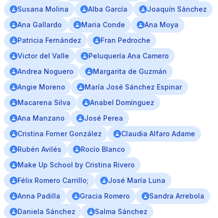
Susana Molina
Alba García
Joaquín Sánchez
Ana Gallardo
Maria Conde
Ana Moya
Patricia Fernández
Fran Pedroche
Victor del Valle
Peluquería Ana Camero
Andrea Noguero
Margarita de Guzmán
Angie Moreno
María José Sánchez Espinar
Macarena Silva
Anabel Domínguez
Ana Manzano
José Perea
Cristina Forner González
Claudia Alfaro Adame
Rubén Avilés
Rocío Blanco
Make Up School by Cristina Rivero
Félix Romero Carrillo;
José María Luna
Anna Padilla
Gracia Romero
Sandra Arrebola
Daniela Sánchez
Salma Sánchez