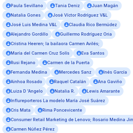
Paula Sevillano
Tania Deniz
Juan Magán
Natalia Gones
José Víctor Rodríguez V&L
José Luis Medina V&L
Claudia Rico Bermúdez
Alejandro Gordillo
Guillermo Rodríguez Oria
Cristina Heeren; la bailaora Carmen Avilés;
María del Carmen Cruz Solís
Eva Santos
Rusi Rejano
Carmen de la Puerta
Fernanda Medina
Mercedes Sanz
Inés García
Ainhoa Rosado
Raquel Catalán
Ana Gaviño
Luiza D 'Angelo
Natalia R.
Lewis Amarante
Influreporteros La modelo María José Suárez
Cris Mata
Rima Poncevicente
Consumer Retail Marketing de Lenovo; Rosario Medina Ji
Carmen Núñez Pérez