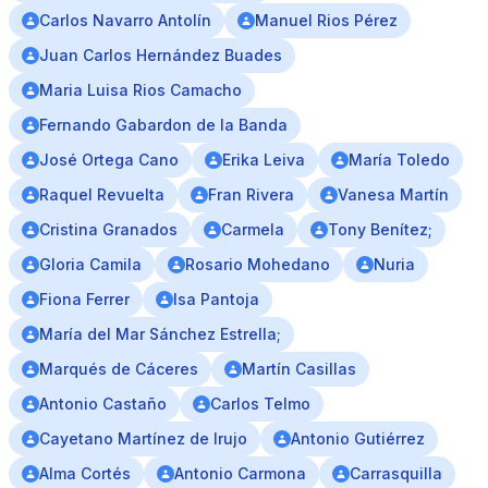
Carlos Navarro Antolín
Manuel Rios Pérez
Juan Carlos Hernández Buades
Maria Luisa Rios Camacho
Fernando Gabardon de la Banda
José Ortega Cano
Erika Leiva
María Toledo
Raquel Revuelta
Fran Rivera
Vanesa Martín
Cristina Granados
Carmela
Tony Benítez;
Gloria Camila
Rosario Mohedano
Nuria
Fiona Ferrer
Isa Pantoja
María del Mar Sánchez Estrella;
Marqués de Cáceres
Martín Casillas
Antonio Castaño
Carlos Telmo
Cayetano Martínez de Irujo
Antonio Gutiérrez
Alma Cortés
Antonio Carmona
Carrasquilla