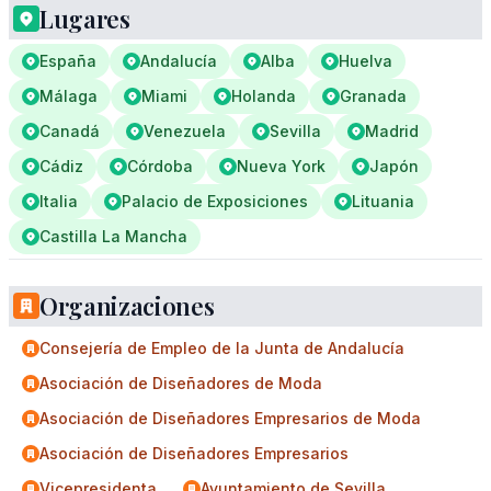
Lugares
España
Andalucía
Alba
Huelva
Málaga
Miami
Holanda
Granada
Canadá
Venezuela
Sevilla
Madrid
Cádiz
Córdoba
Nueva York
Japón
Italia
Palacio de Exposiciones
Lituania
Castilla La Mancha
Organizaciones
Consejería de Empleo de la Junta de Andalucía
Asociación de Diseñadores de Moda
Asociación de Diseñadores Empresarios de Moda
Asociación de Diseñadores Empresarios
Vicepresidenta
Ayuntamiento de Sevilla