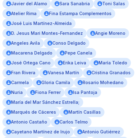
Javier del Alamo
Sara Sanabria
Toni Salas
Atelier Rima
Fina Estampa Complementos
José Luis Martínez-Almeida
D. Jesus Mari Montes-Fernandez
Angie Moreno
Angeles Avila
Conso Delgado
Macarena Delgado
Pepe Canela
José Ortega Cano
Erika Leiva
María Toledo
Fran Rivera
Vanesa Martín
Cristina Granados
Carmela
Gloria Camila
Rosario Mohedano
Nuria
Fiona Ferrer
Isa Pantoja
María del Mar Sánchez Estrella;
Marqués de Cáceres
Martín Casillas
Antonio Castaño
Carlos Telmo
Cayetano Martínez de Irujo
Antonio Gutiérrez