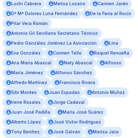
Luchi Cabrera
Melisa Lozano
Carmen Jarén
Dª Mª Dolores Luna Fernández
De la Feria al Rocío
Pilar Vera Román
Antonio Gil Sevillano Secretario Técnico
Pedro González Jiménez La Asociación
Lina
Eva González
Carmen Tello
Raquel Revuelta
Ana María Abascal
Naty Abascal
Alfonso
María Jiménez
Alfonso Sánchez
Alfredo Martínez
Francisco Rivera
Sibi Montes
Juan Espadas
Antonio Muñoz
Irene Rosales
Jorge Cadaval
Juan José Padilla
María José Suárez
Alberto López
José Víctor Rodríguez
Tony Benítez;
José Galván
Marisa Jara