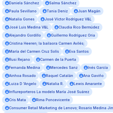
Daniela Sánchez
Salma Sánchez
Paula Sevillano
Tania Deniz
Juan Magán
Natalia Gones
José Víctor Rodríguez V&L
José Luis Medina V&L
Claudia Rico Bermúdez
Alejandro Gordillo
Guillermo Rodríguez Oria
Cristina Heeren; la bailaora Carmen Avilés;
María del Carmen Cruz Solís
Eva Santos
Rusi Rejano
Carmen de la Puerta
Fernanda Medina
Mercedes Sanz
Inés García
Ainhoa Rosado
Raquel Catalán
Ana Gaviño
Luiza D 'Angelo
Natalia R.
Lewis Amarante
Influreporteros La modelo María José Suárez
Cris Mata
Rima Poncevicente
Consumer Retail Marketing de Lenovo; Rosario Medina Ji