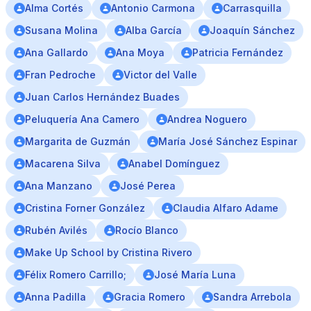
Alma Cortés
Antonio Carmona
Carrasquilla
Susana Molina
Alba García
Joaquín Sánchez
Ana Gallardo
Ana Moya
Patricia Fernández
Fran Pedroche
Victor del Valle
Juan Carlos Hernández Buades
Peluquería Ana Camero
Andrea Noguero
Margarita de Guzmán
María José Sánchez Espinar
Macarena Silva
Anabel Domínguez
Ana Manzano
José Perea
Cristina Forner González
Claudia Alfaro Adame
Rubén Avilés
Rocío Blanco
Make Up School by Cristina Rivero
Félix Romero Carrillo;
José María Luna
Anna Padilla
Gracia Romero
Sandra Arrebola