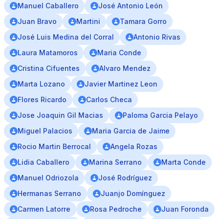
Manuel Caballero
José Antonio León
Juan Bravo
Martini
Tamara Gorro
José Luis Medina del Corral
Antonio Rivas
Laura Matamoros
Maria Conde
Cristina Cifuentes
Alvaro Mendez
Marta Lozano
Javier Martinez Leon
Flores Ricardo
Carlos Checa
Jose Joaquin Gil Macias
Paloma Garcia Pelayo
Miguel Palacios
Maria Garcia de Jaime
Rocio Martin Berrocal
Angela Rozas
Lidia Caballero
Marina Serrano
Marta Conde
Manuel Odriozola
José Rodríguez
Hermanas Serrano
Juanjo Domínguez
Carmen Latorre
Rosa Pedroche
Juan Foronda