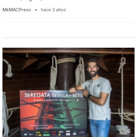
MkMACPress
•
hace 3 años