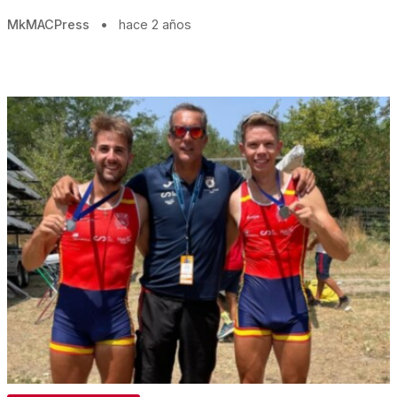
MkMACPress
•
hace 2 años