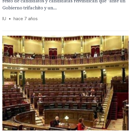
resto de candidatos y candidatas reivindican que “ante un
Gobierno trifachito y un...
IU
•
hace 7 años