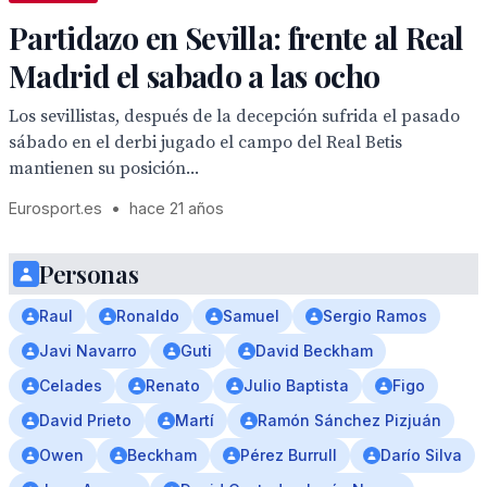
Partidazo en Sevilla: frente al Real
Madrid el sabado a las ocho
Los sevillistas, después de la decepción sufrida el pasado
sábado en el derbi jugado el campo del Real Betis
mantienen su posición...
Eurosport.es
•
hace 21 años
Personas
Raul
Ronaldo
Samuel
Sergio Ramos
Javi Navarro
Guti
David Beckham
Celades
Renato
Julio Baptista
Figo
David Prieto
Martí
Ramón Sánchez Pizjuán
Owen
Beckham
Pérez Burrull
Darío Silva