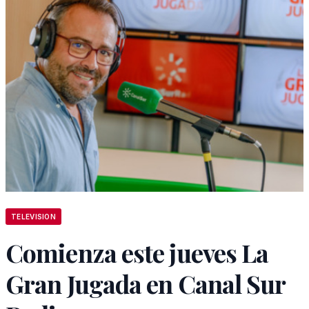
TELEVISION
Comienza este jueves La
Gran Jugada en Canal Sur