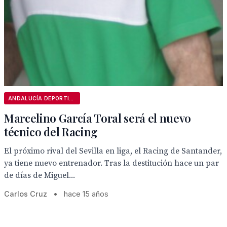
ANDALUCÍA DEPORTIVA
Marcelino García Toral será el nuevo
técnico del Racing
El próximo rival del Sevilla en liga, el Racing de Santander,
ya tiene nuevo entrenador. Tras la destitución hace un par
de días de Miguel...
Carlos Cruz
•
hace 15 años