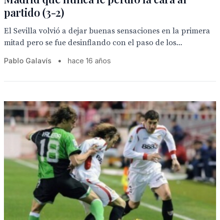
partido (3-2)
El Sevilla volvió a dejar buenas sensaciones en la primera
mitad pero se fue desinflando con el paso de los...
Pablo Galavís
•
hace 16 años