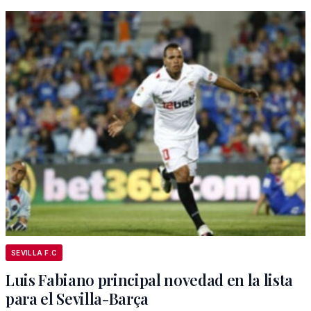
SEVILLA F.C
Luis Fabiano principal novedad en la lista
para el Sevilla-Barça