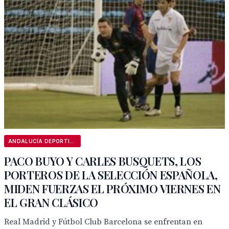
ANDALUCÍA DEPORTIVA
PACO BUYO Y CARLES BUSQUETS, LOS
PORTEROS DE LA SELECCIÓN ESPAÑOLA,
MIDEN FUERZAS EL PRÓXIMO VIERNES EN
EL GRAN CLÁSICO
Real Madrid y Fútbol Club Barcelona se enfrentan en