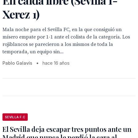
En caída libre (Sevilla 1-
Xerez 1)
Mala noche para el Sevilla FC, en la que consiguió un
mísero empate por 1-1 ante el colista de la categoría. Los
rojiblancos se parecieron a los mismos de toda la
temporada, un equipo sin...
Pablo Galavís
•
hace 16 años
SEVILLA F.C
El Sevilla deja escapar tres puntos ante un
Madrid que nunca le perdió la cara al