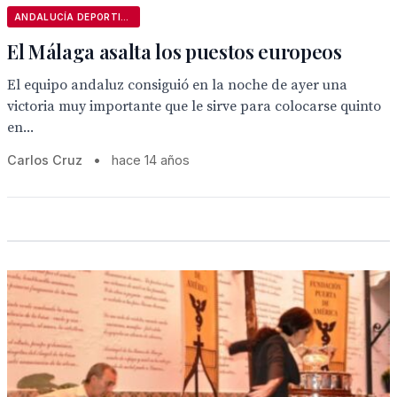
ANDALUCÍA DEPORTIVA
El Málaga asalta los puestos europeos
El equipo andaluz consiguió en la noche de ayer una
victoria muy importante que le sirve para colocarse quinto
en...
Carlos Cruz
•
hace 14 años