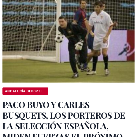
ANDALUCÍA DEPORTIVA
PACO BUYO Y CARLES
BUSQUETS, LOS PORTEROS DE
LA SELECCIÓN ESPAÑOLA,
MIDEN FUERZAS EL PRÓXIMO