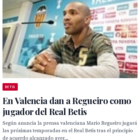
BETIS
En Valencia dan a Regueiro como
jugador del Real Betis
Según anuncia la prensa valenciana Mario Regueiro jugará
las próximas temporadas en el Real Betis tras el principio
de acuerdo alcanzado ayer...