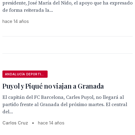
presidente, José María del Nido, el apoyo que ha expresado
de forma reiterada la...
hace 14 años
ANDALUCÍA DEPORTIVA
Puyol y Piqué no viajan a Granada
El capitán del FC Barcelona, Carles Puyol, no llegará al
partido frente al Granada del próximo martes. El central
del...
Carlos Cruz
•
hace 14 años