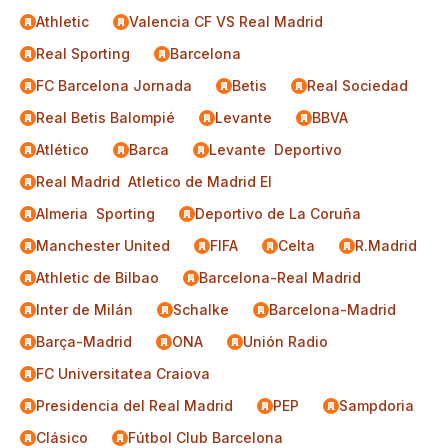
Athletic
Valencia CF VS Real Madrid
Real Sporting
Barcelona
FC Barcelona Jornada
Betis
Real Sociedad
Real Betis Balompié
Levante
BBVA
Atlético
Barca
Levante  Deportivo
Real Madrid  Atletico de Madrid El
Almeria  Sporting
Deportivo de La Coruña
Manchester United
FIFA
Celta
R.Madrid
Athletic de Bilbao
Barcelona-Real Madrid
Inter de Milán
Schalke
Barcelona-Madrid
Barça-Madrid
ONA
Unión Radio
FC Universitatea Craiova
Presidencia del Real Madrid
PEP
Sampdoria
Clásico
Fútbol Club Barcelona