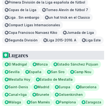
Primera División de la Liga española de fútbol
Copas de la Liga
Torneo Alevín de fútbol 7
Liga . Sin embargo
un hat trick en el Clasico
Compact Ligas Internacionales
Copa Francisco Narvaez Kiko
Jornada de Liga
Segunda División
Liga 2015-2016. A
Liga Este
Lugares
El Madrigal
Monza
Estadio Sánchez Pizjuan
Sevilla
España
San Siro
Camp Nou
Mestalla Hoy
Estadio de Mestalla
Saint-Denis
Madrid
Europa
Barcelona
Canal+liga
Brunete
Gelsenkirchen
Málaga
San Mamés
Pamplona
Zaragoza