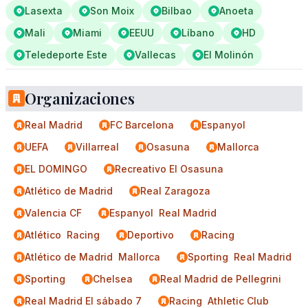
Lasexta
Son Moix
Bilbao
Anoeta
Mali
Miami
EEUU
Líbano
HD
Teledeporte Este
Vallecas
El Molinón
Organizaciones
Real Madrid
FC Barcelona
Espanyol
UEFA
Villarreal
Osasuna
Mallorca
EL DOMINGO
Recreativo El Osasuna
Atlético de Madrid
Real Zaragoza
Valencia CF
Espanyol  Real Madrid
Atlético  Racing
Deportivo
Racing
Atlético de Madrid  Mallorca
Sporting  Real Madrid
Sporting
Chelsea
Real Madrid de Pellegrini
Real Madrid El sábado 7
Racing  Athletic Club