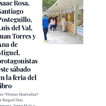
Isaac Rosa,
Santiago
Posteguillo,
Luis del Val,
Juan Torres y
Ana de
Miguel,
protagonistas
este sábado
en la feria del
libro
as ?Firmas Ilustradas?
e Raquel Díaz
eguera, Irene Mala y