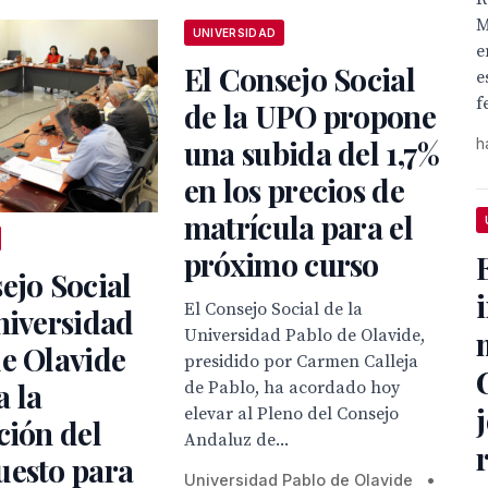
M
UNIVERSIDAD
e
El Consejo Social
e
f
de la UPO propone
una subida del 1,7%
h
en los precios de
matrícula para el
próximo curso
ejo Social
El Consejo Social de la
niversidad
Universidad Pablo de Olavide,
e Olavide
presidido por Carmen Calleja
 la
de Pablo, ha acordado hoy
elevar al Pleno del Consejo
ción del
Andaluz de...
uesto para
Universidad Pablo de Olavide
•