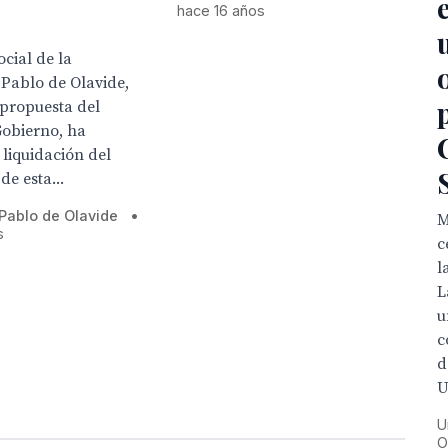
hace 16 años
ocial de la
Pablo de Olavide,
a propuesta del
Gobierno, ha
liquidación del
de esta...
Pablo de Olavide
•
M
s
c
l

u
c
d
U
U
O