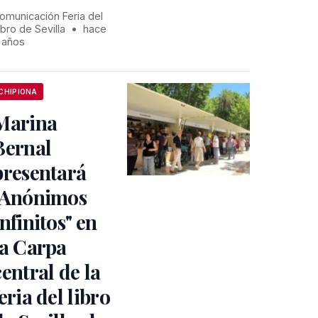
omunicación Feria del
ibro de Sevilla
•
hace
 años
CHIPIONA
Marina
Bernal
presentará
"Anónimos
Infinitos" en
la Carpa
central de la
feria del libro