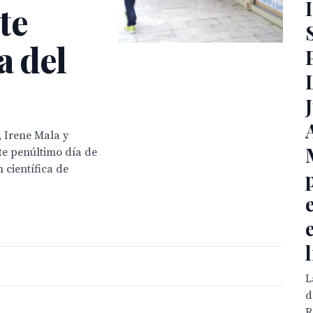
te
a del
, Irene Mala y
te penúltimo día de
 científica de
L
d
R