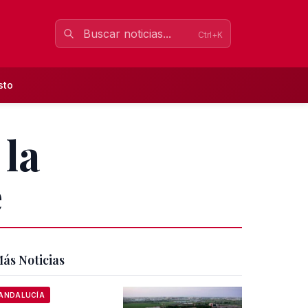
Ctrl+K
sto
 la
e
ás Noticias
ANDALUCÍA