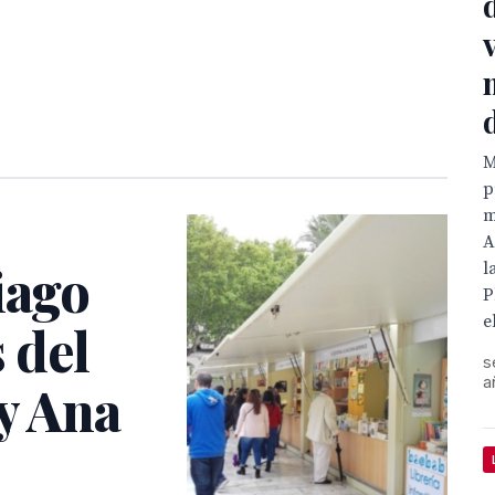
M
p
m
A
iago
l
P
e
 del
s
a
 y Ana