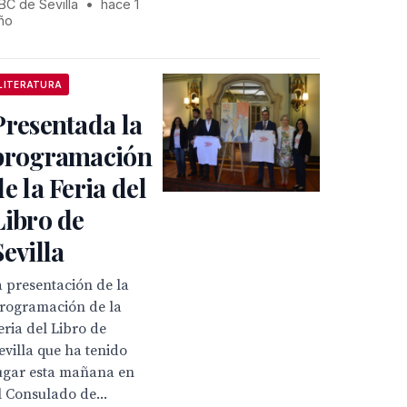
BC de Sevilla
•
hace 1
ño
LITERATURA
Presentada la
programación
de la Feria del
Libro de
Sevilla
a presentación de la
rogramación de la
eria del Libro de
evilla que ha tenido
ugar esta mañana en
l Consulado de...