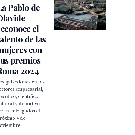
La Pablo de
Olavide
reconoce el
talento de las
mujeres con
sus premios
Roma 2024
os galardones en los
ectores empresarial,
jecutivo, científico,
ultural y deportivo
erán entregados el
róximo 4 de
oviembre