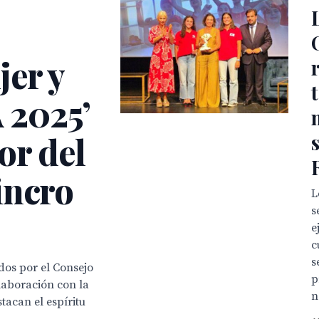
jer y
 2025’
or del
incro
L
s
e
c
s
dos por el Consejo
p
laboración con la
n
tacan el espíritu