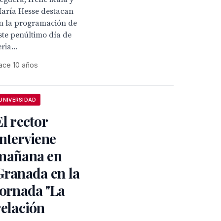
aría Hesse destacan
n la programación de
ste penúltimo día de
eria...
ace 10 años
UNIVERSIDAD
El rector
interviene
mañana en
Granada en la
jornada "La
relación