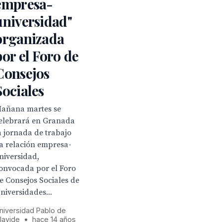
empresa-
universidad"
organizada
por el Foro de
Consejos
Sociales
añana martes se
elebrará en Granada
a jornada de trabajo
La relación empresa-
niversidad,
onvocada por el Foro
e Consejos Sociales de
niversidades...
niversidad Pablo de
lavide
•
hace 14 años