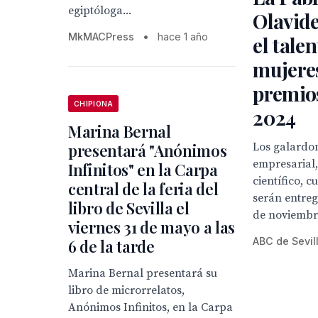
egiptóloga...
Olavid
MkMACPress
•
hace 1 año
el talen
mujeres
premio
CHIPIONA
2024
Marina Bernal
presentará "Anónimos
Los galardon
empresarial,
Infinitos" en la Carpa
científico, c
central de la feria del
serán entreg
libro de Sevilla el
de noviemb
viernes 31 de mayo a las
ABC de Sevil
6 de la tarde
Marina Bernal presentará su
libro de microrrelatos,
Anónimos Infinitos, en la Carpa