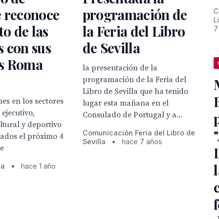
e reconoce
programación de
C
L
to de las
la Feria del Libro
7
 con sus
de Sevilla
s Roma
la presentación de la
programación de la Feria del
Libro de Sevilla que ha tenido
es en los sectores
lugar esta mañana en el
 ejecutivo,
Consulado de Portugal y a...
ultural y deportivo
Comunicación Feria del Libro de
ados el próximo 4
Sevilla
•
hace 7 años
re
la
•
hace 1 año