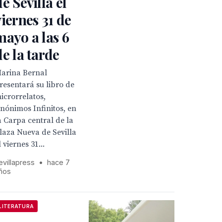
de Sevilla el
viernes 31 de
mayo a las 6
de la tarde
arina Bernal
resentará su libro de
icrorrelatos,
nónimos Infinitos, en
a Carpa central de la
laza Nueva de Sevilla
l viernes 31...
evillapress
•
hace 7
ños
LITERATURA