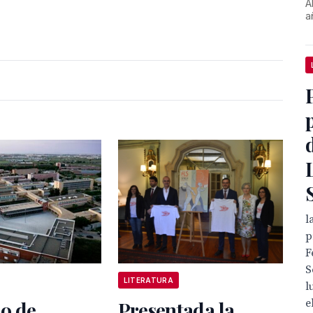
A
a
l
p
F
S
LITERATURA
l
e
o de
Presentada la