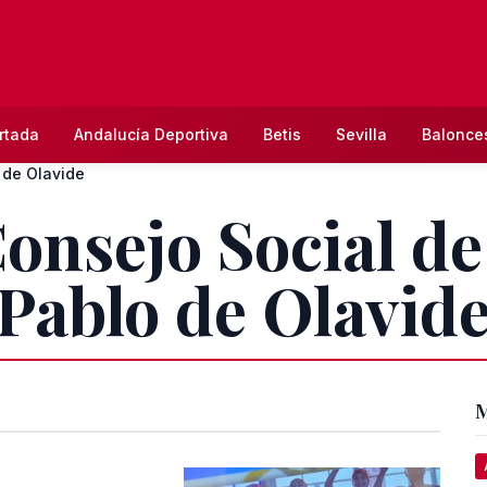
rtada
Andalucía Deportiva
Betis
Sevilla
Balonce
 de Olavide
onsejo Social de
Pablo de Olavid
M