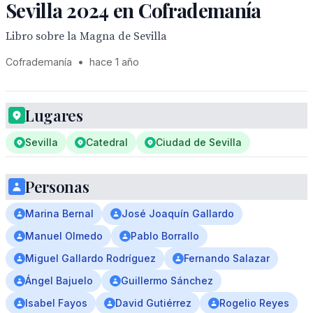
Sevilla 2024 en Cofrademanía
Libro sobre la Magna de Sevilla
Cofrademanía
•
hace 1 año
Lugares
Sevilla
Catedral
Ciudad de Sevilla
Personas
Marina Bernal
José Joaquín Gallardo
Manuel Olmedo
Pablo Borrallo
Miguel Gallardo Rodríguez
Fernando Salazar
Ángel Bajuelo
Guillermo Sánchez
Isabel Fayos
David Gutiérrez
Rogelio Reyes